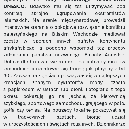
UNESCO
. Udawało mu się też utrzymywać pod
kontrolą zbrojne ugrupowania ekstremistów
islamskich. Na arenie międzynarodowej prowadził
intensywne starania o pokojowe rozwiązanie konfliktu
palestyńskiego na Bliskim Wschodzie, mediował
często w sporach innych państw kontynentu
afrykańskiego, a podobno wspomógł też procesy
zakładania państwa nazwanego Emiraty Arabskie.
Dobrze dbał o swój wizerunek - na potrzeby mediów
zachodnich prezentował się trochę jak playboy z lat
’80. Zawsze na zdjęciach pokazywał się w najlepszych
kreacjach znanych dyktatorów mody, często
z papierosem w ustach lub dłoni. Fotografie z tego
okresu pokazują go na jachcie, za kierownicą
szybkiego, sportowego samochodu, grającego w polo,
golfa czy tenisa. Na potrzeby lokalne pokazywał się
w tradycyjnych szatach, biorąc udział
w uroczystościach i świętach religijnych. Dziennikarze