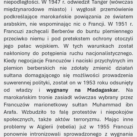
niepodległości. W 1947 r. odwiedził Tanger (wówczas
międzynarodowe miasto) i wygłosił przemówienie
podkreślające marokańskie powiązania ze światem
arabskim, nie wspominając nic o Francji. W 1951 r.
Francuzi zachęcali Berberów do buntu plemiennego
przeciwko niemu i pod pretekstem ochrony otoczyli
jego pałac wojskiem. W tych warunkach został
nakłoniony do potępienia ruchu nacjonalistycznego.
Kiedy negocjacje Francuzów i naciski przychylnych im
plemion berberskich nie zdołały zmienić działań
sułtana domagającego się możliwości prowadzenia
suwerennej polityki, został on w 1953 roku odsunięty
od władzy i
wygnany na Madagaskar
. Na
marokańskim tronie zasiadł wówczas wybrany przez
Francuzów marionetkowy sułtan Muhammad ibn
Arafa. Wzbudziło to falę protestów i niepokojów
społecznych, także aktów terroryzmu. Mając inne
problemy w Algierii (rebelia) już w 1955 Francuzi
ponownie intronizowali sprowadzonego z wygnania