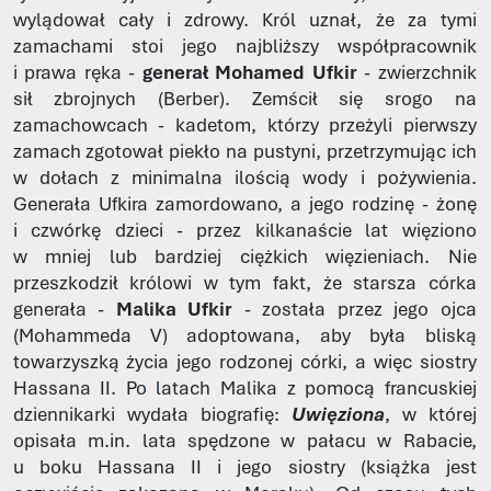
wylądował cały i zdrowy. Król uznał, że za tymi
zamachami stoi jego najbliższy współpracownik
i prawa ręka -
generał Mohamed Ufkir
- zwierzchnik
sił zbrojnych (Berber). Zemścił się srogo na
zamachowcach - kadetom, którzy przeżyli pierwszy
zamach zgotował piekło na pustyni, przetrzymując ich
w dołach z minimalna ilością wody i pożywienia.
Generała Ufkira zamordowano, a jego rodzinę - żonę
i czwórkę dzieci - przez kilkanaście lat więziono
w mniej lub bardziej ciężkich więzieniach. Nie
przeszkodził królowi w tym fakt, że starsza córka
generała -
Malika Ufkir
- została przez jego ojca
(Mohammeda V) adoptowana, aby była bliską
towarzyszką życia jego rodzonej córki, a więc siostry
Hassana II. Po latach Malika z pomocą francuskiej
dziennikarki wydała biografię:
Uwięziona
, w której
opisała m.in. lata spędzone w pałacu w Rabacie,
u boku Hassana II i jego siostry (książka jest