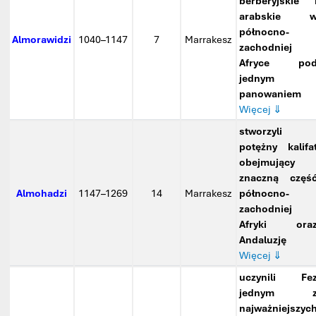
berberyjskie 
arabskie 
północno-
Almorawidzi
1040–1147
7
Marrakesz
zachodniej
Afryce po
jednym
panowaniem
Więcej ⇓
stworzyli
potężny kalifa
obejmujący
znaczną częś
Almohadzi
1147–1269
14
Marrakesz
północno-
zachodniej
Afryki ora
Andaluzję
Więcej ⇓
uczynili Fe
jednym 
najważniejszyc