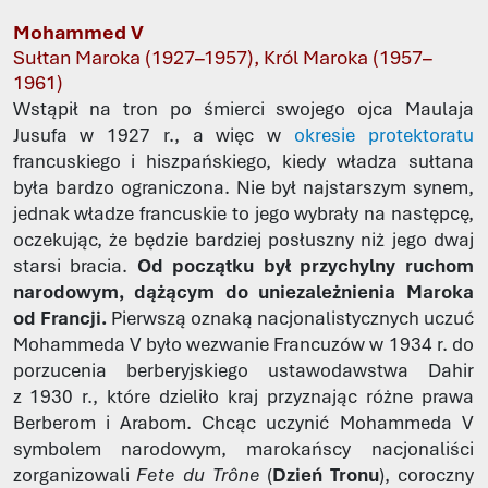
Mohammed V
Sułtan Maroka (1927–1957), Król Maroka (1957–
1961)
Wstąpił na tron po śmierci swojego ojca Maulaja
Jusufa w 1927 r., a więc w
okresie protektoratu
francuskiego i hiszpańskiego, kiedy władza sułtana
była bardzo ograniczona. Nie był najstarszym synem,
jednak władze francuskie to jego wybrały na następcę,
oczekując, że będzie bardziej posłuszny niż jego dwaj
starsi bracia.
Od początku był przychylny ruchom
narodowym, dążącym do uniezależnienia Maroka
od Francji.
Pierwszą oznaką nacjonalistycznych uczuć
Mohammeda V było wezwanie Francuzów w 1934 r. do
porzucenia berberyjskiego ustawodawstwa Dahir
z 1930 r., które dzieliło kraj przyznając różne prawa
Berberom i Arabom. Chcąc uczynić Mohammeda V
symbolem narodowym, marokańscy nacjonaliści
zorganizowali
Fete du Trône
(
Dzień Tronu
), coroczny