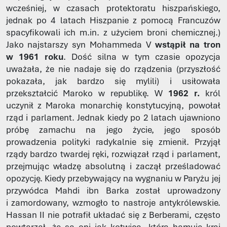
wcześniej, w czasach protektoratu hiszpańskiego,
jednak po 4 latach Hiszpanie z pomocą Francuzów
spacyfikowali ich m.in. z użyciem broni chemicznej.)
Jako najstarszy syn Mohammeda V
wstąpił na tron
w 1961 roku
. Dość silna w tym czasie opozycja
uważała, że nie nadaje się do rządzenia (przyszłość
pokazała, jak bardzo się mylili) i usiłowała
przekształcić Maroko w republikę. W
1962 r.
król
uczynił z Maroka monarchię konstytucyjną, powołał
rząd i parlament. Jednak kiedy po 2 latach ujawniono
próbę zamachu na jego życie, jego sposób
prowadzenia polityki radykalnie się zmienił. Przyjął
rządy bardzo twardej ręki, rozwiązał rząd i parlament,
przejmując władzę absolutną i zaczął prześladować
opozycję. Kiedy przebywający na wygnaniu w Paryżu jej
przywódca Mahdi ibn Barka został uprowadzony
i zamordowany, wzmogło to nastroje antykrólewskie.
Hassan II nie potrafił układać się z Berberami, często