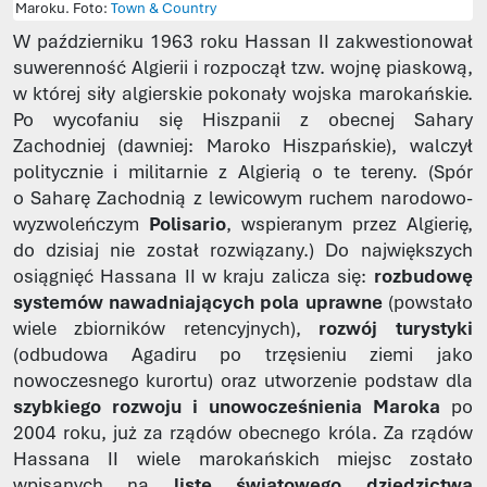
Maroku. Foto:
Town & Country
W październiku 1963 roku Hassan II zakwestionował
suwerenność Algierii i rozpoczął tzw. wojnę piaskową,
w której siły algierskie pokonały wojska marokańskie.
Po wycofaniu się Hiszpanii z obecnej Sahary
Zachodniej (dawniej: Maroko Hiszpańskie), walczył
politycznie i militarnie z Algierią o te tereny. (Spór
o Saharę Zachodnią z lewicowym ruchem narodowo-
wyzwoleńczym
Polisario
, wspieranym przez Algierię,
do dzisiaj nie został rozwiązany.) Do największych
osiągnięć Hassana II w kraju zalicza się:
rozbudowę
systemów nawadniających pola uprawne
(powstało
wiele zbiorników retencyjnych),
rozwój turystyki
(odbudowa Agadiru po trzęsieniu ziemi jako
nowoczesnego kurortu) oraz utworzenie podstaw dla
szybkiego rozwoju i unowocześnienia Maroka
po
2004 roku, już za rządów obecnego króla. Za rządów
Hassana II wiele marokańskich miejsc zostało
wpisanych na
listę światowego dziedzictwa