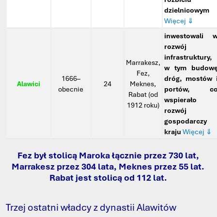
dzielnicowym
Więcej ⇓
inwestowali 
rozwój
infrastruktury,
Marrakesz,
w tym budow
Fez,
1666–
dróg, mostów 
Alawici
24
Meknes,
obecnie
portów, c
Rabat (od
wspierało
1912 roku)
rozwój
gospodarczy
kraju
Więcej ⇓
Fez był stolicą Maroka łącznie przez 730 lat,
Marrakesz przez 304 lata, Meknes przez 55 lat.
Rabat jest stolicą od 112 lat.
Trzej ostatni władcy z dynastii Alawitów