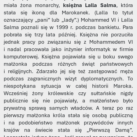
miała żona monarchy,
księżna Lalla Salma
, która
stała się ikoną dla Marokanek. (Lalla to tytuł
oznaczający „pani” lub „lady”.) Mohammed VI i Lalla
Salma poznali się w 1999 r. podczas bankietu. Para
pobrała się trzy lata później. Księżna nie porzuciła
jednak pracy po związaniu się z Mohammedem VI
i nadal pracowała jako inżynier informatyk w firmie
komputerowej. Księżna pojawiała się u boku swego
małżonka podczas różnych świąt państwowych
i religijnych. Zdarzało jej się też zastępować męża
podczas zagranicznych wizyt dyplomatycznych. To
niespotykana sytuacja w całej historii Maroka.
Wcześniej żony królewskie czy sułtańskie nigdy
publicznie się nie pojawiały, a małżeństwo było
prywatną sprawą samych władców. A teraz po raz
pierwszy małżonka króla stała się osobą publiczną
i na podobieństwo małżonek przywódców innych
krajów na świecie stała się „Pierwszą Damą”.