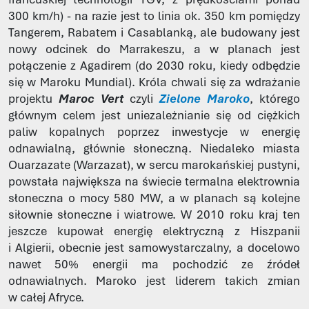
300 km/h) - na razie jest to linia ok. 350 km pomiędzy
Tangerem, Rabatem i Casablanką, ale budowany jest
nowy odcinek do Marrakeszu, a w planach jest
połączenie z Agadirem (do 2030 roku, kiedy odbędzie
się w Maroku Mundial). Króla chwali się za wdrażanie
projektu
Maroc Vert
czyli
Zielone Maroko
, którego
głównym celem jest uniezależnianie się od ciężkich
paliw kopalnych poprzez inwestycje w energię
odnawialną, głównie słoneczną. Niedaleko miasta
Ouarzazate (Warzazat), w sercu marokańskiej pustyni,
powstała największa na świecie termalna elektrownia
słoneczna o mocy 580 MW, a w planach są kolejne
siłownie słoneczne i wiatrowe. W 2010 roku kraj ten
jeszcze kupował energię elektryczną z Hiszpanii
i Algierii, obecnie jest samowystarczalny, a docelowo
nawet 50% energii ma pochodzić ze źródeł
odnawialnych. Maroko jest liderem takich zmian
w całej Afryce.