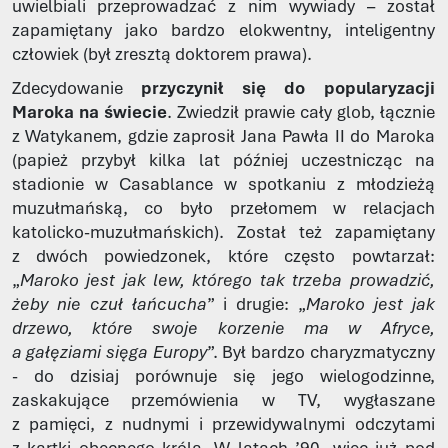
uwielbiali przeprowadzać z nim wywiady – został
zapamiętany jako bardzo elokwentny, inteligentny
człowiek (był zresztą doktorem prawa).
Zdecydowanie
przyczynił się do popularyzacji
Maroka na świecie
. Zwiedził prawie cały glob, łącznie
z Watykanem, gdzie zaprosił Jana Pawła II do Maroka
(papież przybył kilka lat później uczestnicząc na
stadionie w Casablance w spotkaniu z młodzieżą
muzułmańską, co było przełomem w relacjach
katolicko-muzułmańskich). Został też zapamiętany
z dwóch powiedzonek, które często powtarzał:
„
Maroko jest jak lew, którego tak trzeba prowadzić,
żeby nie czuł łańcucha
” i drugie: „
Maroko jest jak
drzewo, które swoje korzenie ma w Afryce,
a gałęziami sięga Europy
”. Był bardzo charyzmatyczny
- do dzisiaj porównuje się jego wielogodzinne,
zaskakujące przemówienia w TV, wygłaszane
z pamięci, z nudnymi i przewidywalnymi odczytami