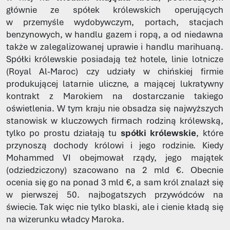
głównie ze spółek królewskich operujących
w przemyśle wydobywczym, portach, stacjach
benzynowych, w handlu gazem i ropą, a od niedawna
także w zalegalizowanej uprawie i handlu marihuaną.
Spółki królewskie posiadają też hotele, linie lotnicze
(Royal Al-Maroc) czy udziały w chińskiej firmie
produkującej latarnie uliczne, a mającej lukratywny
kontrakt z Marokiem na dostarczanie takiego
oświetlenia. W tym kraju nie obsadza się najwyższych
stanowisk w kluczowych firmach rodziną królewską,
tylko po prostu działają tu
spółki królewskie
, które
przynoszą dochody królowi i jego rodzinie. Kiedy
Mohammed VI obejmował rządy, jego majątek
(odziedziczony) szacowano na 2 mld €. Obecnie
ocenia się go na ponad 3 mld €, a sam król znalazł się
w pierwszej 50. najbogatszych przywódców na
świecie. Tak więc nie tylko blaski, ale i cienie kładą się
na wizerunku władcy Maroka.