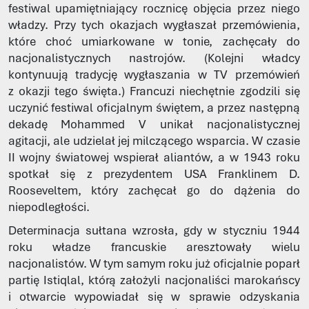
festiwal upamiętniający rocznicę objęcia przez niego
władzy. Przy tych okazjach wygłaszał przemówienia,
które choć umiarkowane w tonie, zachęcały do
nacjonalistycznych nastrojów. (Kolejni władcy
kontynuują tradycję wygłaszania w TV przemówień
z okazji tego święta.) Francuzi niechętnie zgodzili się
uczynić festiwal oficjalnym świętem, a przez następną
dekadę Mohammed V unikał nacjonalistycznej
agitacji, ale udzielał jej milczącego wsparcia. W czasie
II wojny światowej wspierał aliantów, a w 1943 roku
spotkał się z prezydentem USA Franklinem D.
Rooseveltem, który zachęcał go do dążenia do
niepodległości.
Determinacja sułtana wzrosła, gdy w styczniu 1944
roku władze francuskie aresztowały wielu
nacjonalistów. W tym samym roku już oficjalnie poparł
partię Istiqlal, którą założyli nacjonaliści marokańscy
i otwarcie wypowiadał się w sprawie odzyskania