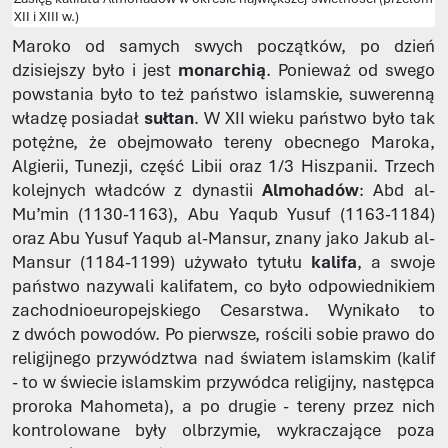
XII i XIII w.)
Maroko od samych swych początków, po dzień
dzisiejszy było i jest
monarchią
. Ponieważ od swego
powstania było to też państwo islamskie, suwerenną
władzę posiadał
sułtan
. W XII wieku państwo było tak
potężne, że obejmowało tereny obecnego Maroka,
Algierii, Tunezji, część Libii oraz 1/3 Hiszpanii. Trzech
kolejnych władców z dynastii
Almohadów
: Abd al-
Mu’min (1130-1163), Abu Yaqub Yusuf (1163-1184)
oraz Abu Yusuf Yaqub al-Mansur, znany jako Jakub al-
Mansur (1184-1199) używało tytułu
kalifa
, a swoje
państwo nazywali kalifatem, co było odpowiednikiem
zachodnioeuropejskiego Cesarstwa. Wynikało to
z dwóch powodów. Po pierwsze, rościli sobie prawo do
religijnego przywództwa nad światem islamskim (kalif
- to w świecie islamskim przywódca religijny, następca
proroka Mahometa), a po drugie - tereny przez nich
kontrolowane były olbrzymie, wykraczające poza