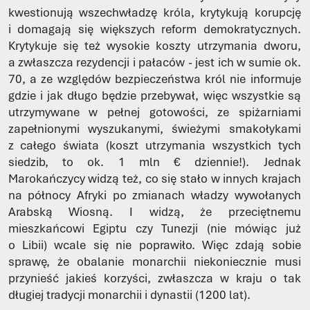
kwestionują wszechwładzę króla, krytykują korupcję
i domagają się większych reform demokratycznych.
Krytykuje się też wysokie koszty utrzymania dworu,
a zwłaszcza rezydencji i pałaców - jest ich w sumie ok.
70, a ze względów bezpieczeństwa król nie informuje
gdzie i jak długo będzie przebywał, więc wszystkie są
utrzymywane w pełnej gotowości, ze spiżarniami
zapełnionymi wyszukanymi, świeżymi smakołykami
z całego świata (koszt utrzymania wszystkich tych
siedzib, to ok. 1 mln € dziennie!). Jednak
Marokańczycy widzą też, co się stało w innych krajach
na północy Afryki po zmianach władzy wywołanych
Arabską Wiosną. I widzą, że przeciętnemu
mieszkańcowi Egiptu czy Tunezji (nie mówiąc już
o Libii) wcale się nie poprawiło. Więc zdają sobie
sprawę, że obalanie monarchii niekoniecznie musi
przynieść jakieś korzyści, zwłaszcza w kraju o tak
długiej tradycji monarchii i dynastii (1200 lat).