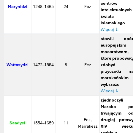
centrów
Marynidzi
1248–1465
24
Fez
intelektualnych
świata
islamskiego
Więcej ⇓
stawili opó
europejskim
mocarstwom,
które próbował
Wattasydzi
1472–1554
8
Fez
zdobyć
przyczółki n
marokańskim
wybrzeżu
Więcej ⇓
zjednoczyli
Maroko p
trwającym o
Fez,
drugiej połow
Saadyci
1554–1659
11
Marrakesz
XIV wiek
rozbiciu