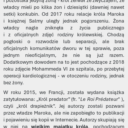
I pozostała jedyną żoną - król zerwał ze zwyczajem, że
władcy mieli po kilka żon i dziesiątki (dawniej nawet
setki) konkubin. Od 2017 roku relacje króla Maroka
i księżnej Salmy uległy jednak pogorszeniu. Żona
władcy nagle zniknęła z życia publicznego
i z oficjalnych zdjęć rodziny królewskiej. Chodzą
pogłoski o rozwodzie lub separacji, ale brak
oficjalnych komunikatów dworu w tej sprawie, poza
jednym nieoficjalnym, że nie są już razem.
Dodatkowym dowodem na to jest pochodzące z 2018
roku zdjęcie Mohammeda VI ze szpitala, po przebytej
operacji kardiologicznej - w otoczeniu rodziny, jednak
bez żony.
W roku 2015, we Francji, została wydana książka
zatytułowana: „Król predator” (fr. "
Le Roi Prédateur
" ),
czyli „król drapieżnik”. Jej autorzy zostali pozwani
przez władze Maroka, ale nie zapobiegło to publikacji
i pojawieniu się kopii w Internecie. Autorzy skupiają się
w niej na
wielkim majątku króla
, pochodzącym