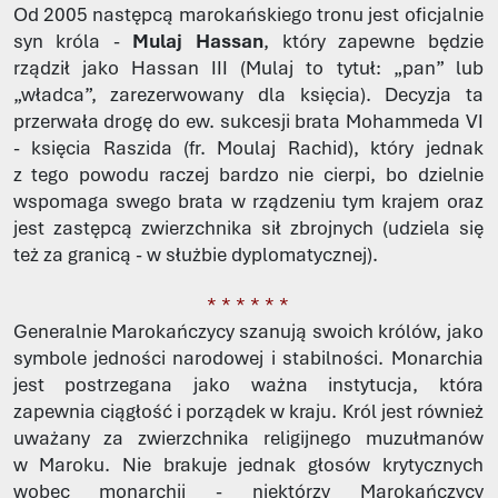
Od 2005 następcą marokańskiego tronu jest oficjalnie
syn króla -
Mulaj Hassan
, który zapewne będzie
rządził jako Hassan III (Mulaj to tytuł: „pan” lub
„władca”, zarezerwowany dla księcia). Decyzja ta
przerwała drogę do ew. sukcesji brata Mohammeda VI
- księcia Raszida (fr. Moulaj Rachid), który jednak
z tego powodu raczej bardzo nie cierpi, bo dzielnie
wspomaga swego brata w rządzeniu tym krajem oraz
jest zastępcą zwierzchnika sił zbrojnych (udziela się
też za granicą - w służbie dyplomatycznej).
* * * * * *
Generalnie Marokańczycy szanują swoich królów, jako
symbole jedności narodowej i stabilności. Monarchia
jest postrzegana jako ważna instytucja, która
zapewnia ciągłość i porządek w kraju. Król jest również
uważany za zwierzchnika religijnego muzułmanów
w Maroku. Nie brakuje jednak głosów krytycznych
wobec monarchii - niektórzy Marokańczycy