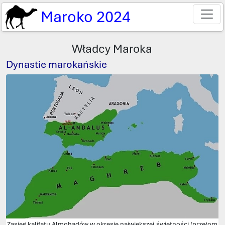
Maroko 2024
Władcy Maroka
Dynastie marokańskie
Zasięg kalifatu Almohadów w okresie największej świetności (przełom