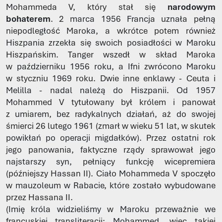
Mohammeda V, który stał się
narodowym
bohaterem
. 2 marca 1956 Francja uznała pełną
niepodległość Maroka, a wkrótce potem również
Hiszpania zrzekła się swoich posiadłości w Maroku
Hiszpańskim. Tanger wszedł w skład Maroka
w październiku 1956 roku, a Ifni zwrócono Maroku
w styczniu 1969 roku. Dwie inne enklawy - Ceuta i
Melilla - nadal należą do Hiszpanii. Od 1957
Mohammed V tytułowany był królem i panował
z umiarem, bez radykalnych działań, aż do swojej
śmierci 26 lutego 1961 (zmarł w wieku 51 lat, w skutek
powikłań po operacji migdałków). Przez ostatni rok
jego panowania, faktyczne rządy sprawował jego
najstarszy syn, pełniący funkcję wicepremiera
(późniejszy Hassan II). Ciało Mohammeda V spoczęło
w mauzoleum w Rabacie, które zostało wybudowane
przez Hassana II.
(Imię króla widzieliśmy w Maroku przeważnie we
francuskiej transliteracji: Mohammed, więc takiej