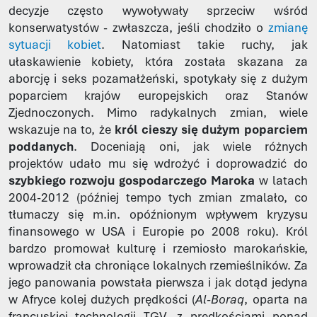
decyzje często wywoływały sprzeciw wśród
konserwatystów - zwłaszcza, jeśli chodziło o
zmianę
sytuacji kobiet
. Natomiast takie ruchy, jak
ułaskawienie kobiety, która została skazana za
aborcję i seks pozamałżeński, spotykały się z dużym
poparciem krajów europejskich oraz Stanów
Zjednoczonych. Mimo radykalnych zmian, wiele
wskazuje na to, że
król cieszy się dużym poparciem
poddanych
. Doceniają oni, jak wiele różnych
projektów udało mu się wdrożyć i doprowadzić do
szybkiego rozwoju gospodarczego Maroka
w latach
2004-2012 (później tempo tych zmian zmalało, co
tłumaczy się m.in. opóźnionym wpływem kryzysu
finansowego w USA i Europie po 2008 roku). Król
bardzo promował kulturę i rzemiosło marokańskie,
wprowadził cła chroniące lokalnych rzemieślników. Za
jego panowania powstała pierwsza i jak dotąd jedyna
w Afryce kolej dużych prędkości (
Al-Boraq
, oparta na
francuskiej technologii TGV, z prędkościami ponad