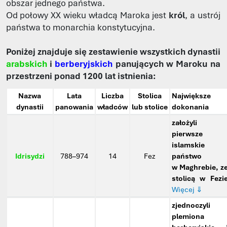
obszar jednego państwa.
Od połowy XX wieku władcą Maroka jest
król
, a ustrój
państwa to monarchia konstytucyjna.
Poniżej znajduje się zestawienie wszystkich dynastii
arabskich
i
berberyjskich
panujących w Maroku na
przestrzeni ponad 1200 lat istnienia:
Nazwa
Lata
Liczba
Stolica
Największe
dynastii
panowania
władców
lub stolice
dokonania
założyli
pierwsze
islamskie
Idrisydzi
788–974
14
Fez
państwo
w Maghrebie, z
stolicą w Fezi
Więcej ⇓
zjednoczyli
plemiona