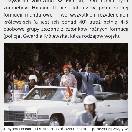
oczywiście zakazana w Maroku). Od czasu tych
zamachów Hassan II nie ufał już w pełni żadnej
formacji mundurowej i we wszystkich rezydencjach
królewskich (a jest ich ponad 40) straż pełnią 4-5
osobowe grupy złożone z członków różnych formacji
(policja, Gwardia Królewska, kilka rodzajów wojsk).
Playboy Hassan II i stateczna królowa Elżbieta II podczas jej wizyty w