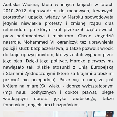
Arabska Wiosna, która w innych krajach w latach
2010–2012 doprowadziła do masowych, krwawych
protestów i upadku władzy, w Maroku spowodowała
jedynie niewielkie protesty i zmianę rządu oraz
referendum, po którym król przekazał część swoich
praw parlamentowi i ministrom. Chcąc złagodzić
nastroje, Mohammed VI ograniczył też uprawnienia
policji i służb bezpieczeństwa, a także pozwolił wrócić
do kraju opozycjonistom, którzy zostali wygnani przez
jego ojca. Dzięki jego polityce, Maroko pierwszy raz
nawiązało tak bliskie stosunki z Unią Europejską
i Stanami Zjednoczonymi (które za krajami arabskimi
przecież nie przepadają). Pisze się o nim, że jest
królem na miarę XXI wieku - dobrze wykształconym
(mgr nauk politycznych i doktor prawa), biegle
władającym oprócz języka arabskiego, także
francuskim, angielskim i hiszpańskim.