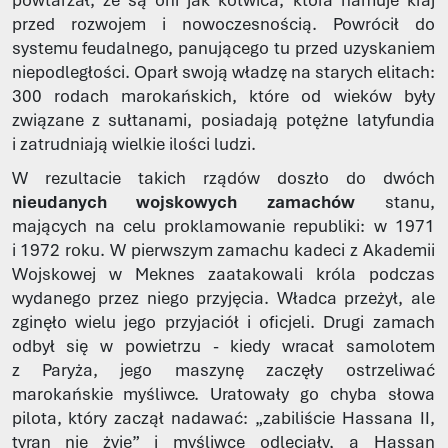
powtarzał, że są oni jak kotwica, która hamuje kraj
przed rozwojem i nowoczesnością. Powrócił do
systemu feudalnego, panującego tu przed uzyskaniem
niepodległości. Oparł swoją władzę na starych elitach:
300 rodach marokańskich, które od wieków były
związane z sułtanami, posiadają potężne latyfundia
i zatrudniają wielkie ilości ludzi.
W rezultacie takich rządów doszło do dwóch
nieudanych wojskowych zamachów
stanu,
mających na celu proklamowanie republiki: w 1971
i 1972 roku. W pierwszym zamachu kadeci z Akademii
Wojskowej w Meknes zaatakowali króla podczas
wydanego przez niego przyjęcia. Władca przeżył, ale
zginęło wielu jego przyjaciół i oficjeli. Drugi zamach
odbył się w powietrzu - kiedy wracał samolotem
z Paryża, jego maszynę zaczęły ostrzeliwać
marokańskie myśliwce. Uratowały go chyba słowa
pilota, który zaczął nadawać: „zabiliście Hassana II,
tyran nie żyje” i myśliwce odleciały, a Hassan