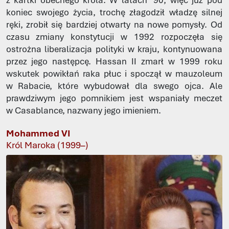
z kartki obecnego króla. W latach ’90, więc już pod
koniec swojego życia, trochę złagodził władzę silnej
ręki, zrobił się bardziej otwarty na nowe pomysły. Od
czasu zmiany konstytucji w 1992 rozpoczęła się
ostrożna liberalizacja polityki w kraju, kontynuowana
przez jego następcę. Hassan II zmarł w 1999 roku
wskutek powikłań raka płuc i spoczął w mauzoleum
w Rabacie, które wybudował dla swego ojca. Ale
prawdziwym jego pomnikiem jest wspaniały meczet
w Casablance, nazwany jego imieniem.
Mohammed VI
Król Maroka (1999–)