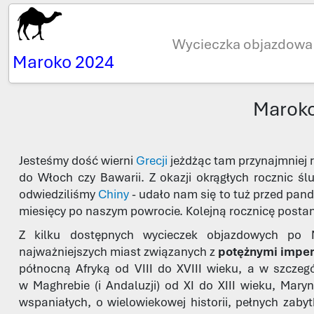
Wycieczka objazdowa
Maroko 2024
Maroko
Jesteśmy dość wierni
Grecji
jeżdżąc tam przynajmniej r
do Włoch czy Bawarii. Z okazji okrągłych rocznic ś
odwiedziliśmy
Chiny
- udało nam się to tuż przed pand
miesięcy po naszym powrocie. Kolejną rocznicę postan
Z kilku dostępnych wycieczek objazdowych po
najważniejszych miast związanych z
potężnymi imper
północną Afryką od VIII do XVIII wieku, a w szcze
w Maghrebie (i Andaluzji) od XI do XIII wieku, Maryn
wspaniałych, o wielowiekowej historii, pełnych zabyt