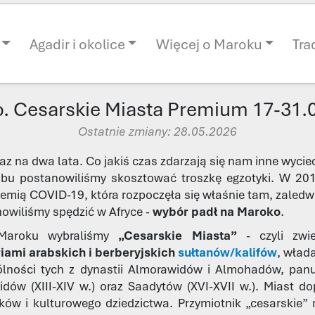
Agadir i okolice
Więcej o Maroku
Tra
. Cesarskie Miasta Premium 17-31.
Ostatnie zmiany: 28.05.2026
az na dwa lata. Co jakiś czas zdarzają się nam inne wyciec
lubu postanowiliśmy skosztować troszkę egzotyki. W 20
emią COVID-19, która rozpoczęła się właśnie tam, zaledwi
owiliśmy spędzić w Afryce -
wybór padł na Maroko
.
 Maroku wybraliśmy
„Cesarskie Miasta”
- czyli zwie
iami arabskich i berberyjskich
sułtanów/kalifów
, wład
gólności tych z dynastii Almorawidów i Almohadów, pan
idów (XIII-XIV w.) oraz Saadytów (XVI-XVII w.). Miast d
ków i kulturowego dziedzictwa. Przymiotnik „cesarskie” n