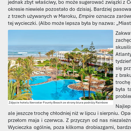
jednak zbyt właściwy, bo może sugerować związki z C
okresie niewiele pozostało do dzisiaj. Bardziej pasowa
z trzech używanych w Maroku,
Empire
oznacza zaró
tej wycieczki. (Albo może lepsza była by nazwa: „Miasta
Zakwat
zachęc
skusi
Atlant
tydzie
się pr
z brak
trochę
była t
proble
Zdjęcie hotelu Iberostar Founty Beach ze strony biura podróży Rainbow
Najlep
ale jeszcze trochę chłodniej niż w lipcu i sierpniu. 
przełom maja i czerwca. Z przyczyn od nas niezależn
Wycieczka ogólnie, poza kilkoma drobiazgami, bardz