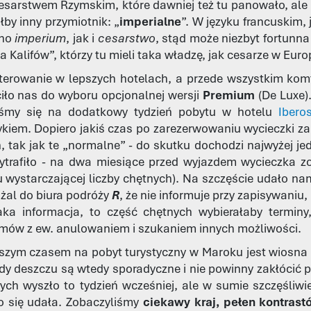
esarstwem Rzymskim, które dawniej też tu panowało, ale
łby inny przymiotnik: „
imperialne
”. W języku francuskim,
wno
imperium
, jak i
cesarstwo
, stąd może niezbyt fortunn
 Kalifów”, którzy tu mieli taka władzę, jak cesarze w Europ
erowanie w lepszych hotelach, a przede wszystkim kom
iło nas do wyboru opcjonalnej wersji
Premium
(De Luxe)
liśmy się na dodatkowy tydzień pobytu w hotelu
Ibero
ykiem. Dopiero jakiś czas po zarezerwowaniu wycieczki z
ń, tak jak te „normalne” - do skutku dochodzi najwyżej je
zytrafiło - na dwa miesiące przed wyjazdem wycieczka 
u wystarczającej liczby chętnych). Na szczęście udało n
 żal do biura podróży
R
, że nie informuje przy zapisywani
aka informacja, to część chętnych wybierałaby terminy
mów z ew. anulowaniem i szukaniem innych możliwości.
szym czasem na pobyt turystyczny w Maroku jest wiosna i j
Opady deszczu są wtedy sporadyczne i nie powinny zakłócić 
ych wyszło to tydzień wcześniej, ale w sumie szczęśliw
o się udała. Zobaczyliśmy
ciekawy kraj, pełen kontras