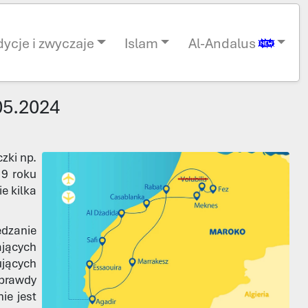
dycje i zwyczaje
Islam
Al-Andalus
05.2024
zki np.
19 roku
e kilka
dzanie
ających
ujących
oprawdy
ie jest