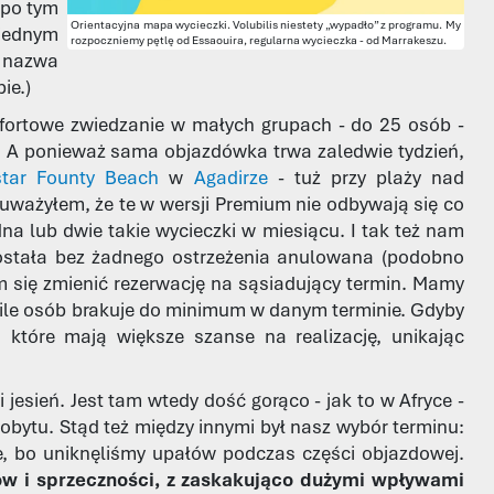
 po tym
Orientacyjna mapa wycieczki. Volubilis niestety „wypadło” z programu. My
 jednym
rozpoczniemy pętlę od Essaouira, regularna wycieczka - od Marrakeszu.
a nazwa
ie.)
fortowe zwiedzanie w małych grupach - do 25 osób -
. A ponieważ sama objazdówka trwa zaledwie tydzień,
star Founty Beach
w
Agadirze
- tuż przy plaży nad
auważyłem, że te w wersji Premium nie odbywają się co
dna lub dwie takie wycieczki w miesiącu. I tak też nam
została bez żadnego ostrzeżenia anulowana (podobno
am się zmienić rezerwację na sąsiadujący termin. Mamy
u, ile osób brakuje do minimum w danym terminie. Gdyby
, które mają większe szanse na realizację, unikając
esień. Jest tam wtedy dość gorąco - jak to w Afryce -
pobytu. Stąd też między innymi był nasz wybór terminu:
ie, bo uniknęliśmy upałów podczas części objazdowej.
tów i sprzeczności, z zaskakująco dużymi wpływami