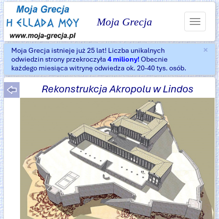
Moja Grecja
Toggle
navigat
×
Moja Grecja istnieje już 25 lat! Liczba unikalnych
Za
odwiedzin strony przekroczyła
4 miliony!
Obecnie
każdego miesiąca witrynę odwiedza ok. 20-40 tys. osób.
Rekonstrukcja Akropolu w Lindos