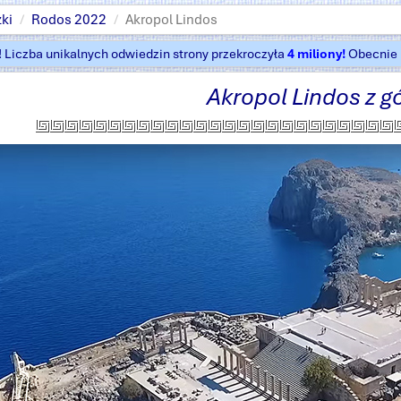
ki
Rodos 2022
Akropol Lindos
t! Liczba unikalnych odwiedzin strony przekroczyła
4 miliony!
Obecnie k
Akropol Lindos z g