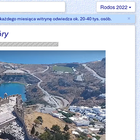
Rodos 2022
×
ażdego miesiąca witrynę odwiedza ok. 20-40 tys. osób.
Zam
óry