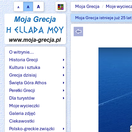
A
Moja Grecja
Moje wyciecz
A
A
Moja Grecja istnieje już 25 la
O witrynie...
Historia Grecji
Kultura i sztuka
Grecja dzisiaj
Święta Góra Athos
Perełki Grecji
Dla turystów
Moje wycieczki
Galeria zdjęć
Ciekawostki
Polsko-greckie związki