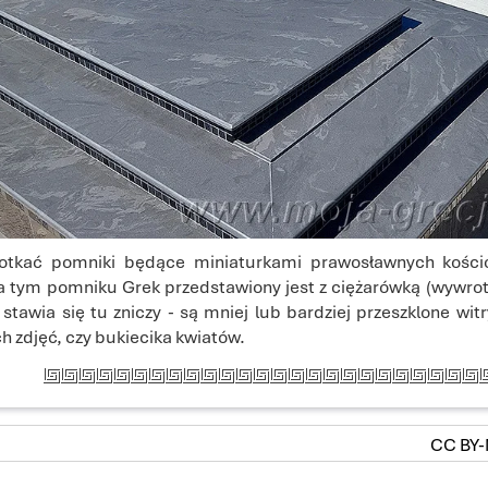
tkać pomniki będące miniaturkami prawosławnych kośció
 tym pomniku Grek przedstawiony jest z ciężarówką (wywrotk
stawia się tu zniczy - są mniej lub bardziej przeszklone wi
 zdjęć, czy bukiecika kwiatów.
CC BY-