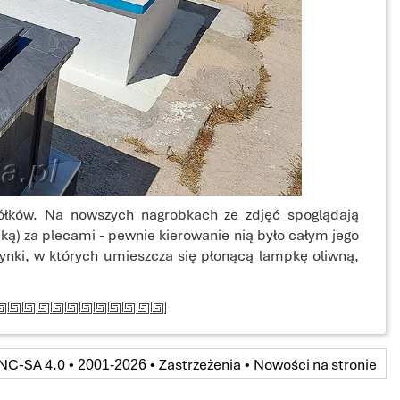
łków. Na nowszych nagrobkach ze zdjęć spoglądają
ą) za plecami - pewnie kierowanie nią było całym jego
trynki, w których umieszcza się płonącą lampkę oliwną,
NC-SA 4.0
Zastrzeżenia
Nowości na stronie
• 2001-2026 •
•