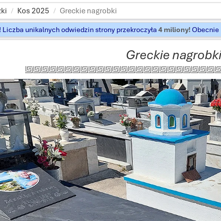
ki
Kos 2025
Greckie nagrobki
t! Liczba unikalnych odwiedzin strony przekroczyła
4 miliony!
Obecnie k
Greckie nagrobk