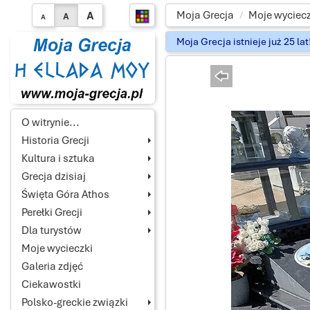
A
Moja Grecja
Moje wyciecz
A
A
Moja Grecja istnieje już 25 la
O witrynie...
Historia Grecji
Kultura i sztuka
Grecja dzisiaj
Święta Góra Athos
Perełki Grecji
Dla turystów
Moje wycieczki
Galeria zdjęć
Ciekawostki
Polsko-greckie związki