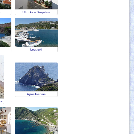
y
Uliczka w Skopelos
Loutraki
Agios Ioannis
ie