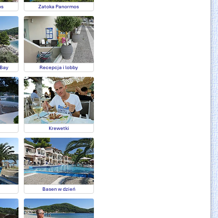
os
Zatoka Panormos
 Bay
Recepcja i lobby
Krewetki
Basen w dzień