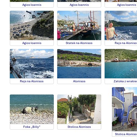
Agios Ioannis
Agios Ioannis
Agios Ioannis
Agios Ioannis
Statek na Alonisos
Rejs na Aloniso
Rejs na Alonisos
Alonisos
Zatoka z wraki
Foka „Billy”
Stolica Alonisos
Stolica Aloniso