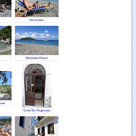
Na leżaku
Wysepka Dasia
nusa
Grób Św. Reginusa