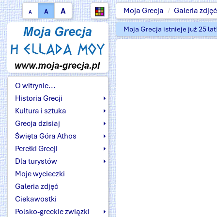
A
Moja Grecja
Galeria zdjęć
A
A
Moja Grecja istnieje już 25 la
O witrynie...
Historia Grecji
Kultura i sztuka
Grecja dzisiaj
Święta Góra Athos
Perełki Grecji
Dla turystów
Moje wycieczki
Galeria zdjęć
Ciekawostki
Polsko-greckie związki