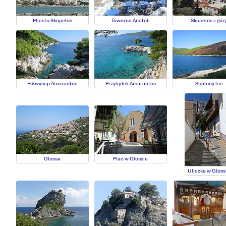
Miasto Skopelos
Tawerna Anatoli
Skopelos z gór
Półwysep Amarantos
Przylądek Amarantos
Spalony las
Glossa
Plac w Glossie
Uliczka w Gloss