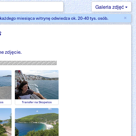
Galeria zdjęć
×
ażdego miesiąca witrynę odwiedza ok. 20-40 tys. osób.
Zam
s
e zdjęcie.
los
Transfer na Skopelos