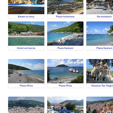
Basen w nocy
Plaża hotelowa
Na leżakach
Hotel od morza
Plaża Kastani
Plaża Kastani
Plaża Milia
Plaża Milia
Klasztor Św. Regi