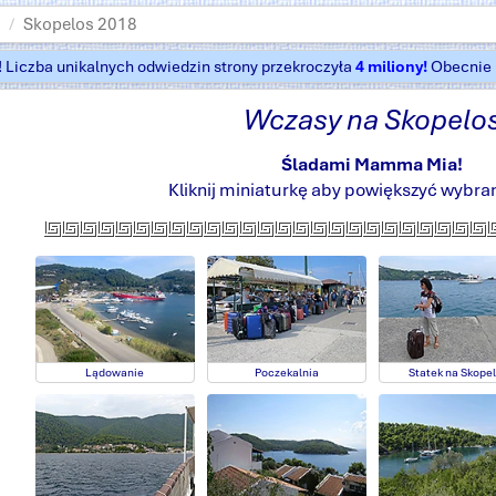
Skopelos 2018
t! Liczba unikalnych odwiedzin strony przekroczyła
4 miliony!
Obecnie k
Wczasy na Skopelo
Śladami Mamma Mia!
Kliknij miniaturkę aby powiększyć wybran
Lądowanie
Poczekalnia
Statek na Skope