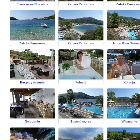
Transfer na Skopelos
Zatoka Panormos
Zatoka Panorm
Zatoka Panormos
Zatoka Panormos
Hotel Blue Green
Bar przy basenie
Kolacja
Kolacja
Śniadanie
Basen i morze
W basenie