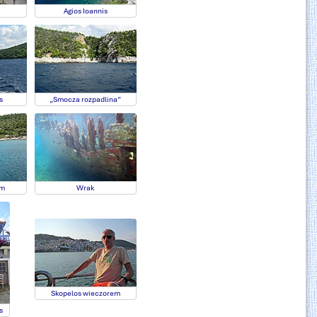
Agios Ioannis
s
„Smocza rozpadlina”
em
Wrak
Skopelos wieczorem
s