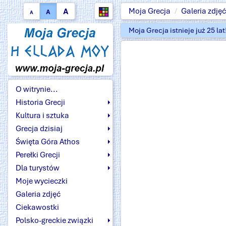
A
Moja Grecja
Galeria zdjęć
A
A
Moja Grecja istnieje już 25 la
O witrynie...
Historia Grecji
Kultura i sztuka
Grecja dzisiaj
Święta Góra Athos
Perełki Grecji
Dla turystów
Moje wycieczki
Galeria zdjęć
Ciekawostki
Polsko-greckie związki