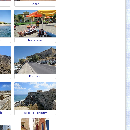
Basen
a
Na leżaku
Fortezza
ści
Widok z Fortezzy