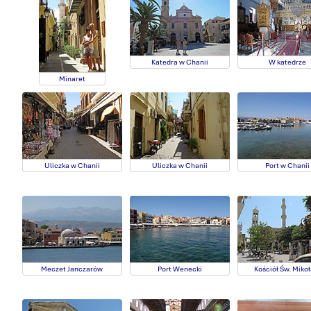
Katedra w Chanii
W katedrze
Minaret
Uliczka w Chanii
Uliczka w Chanii
Port w Chanii
Meczet Janczarów
Port Wenecki
Kościół Św. Mikoł