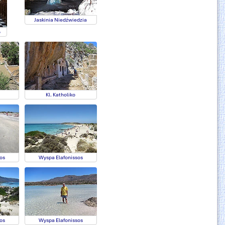
Jaskinia Niedźwiedzia
o
Kl. Katholiko
os
Wyspa Elafonissos
os
Wyspa Elafonissos