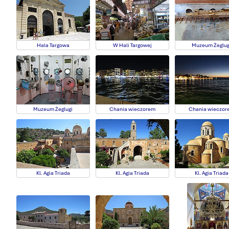
Hala Targowa
W Hali Targowej
Muzeum Żeglug
Muzeum Żeglugi
Chania wieczorem
Chania wieczor
Kl. Agia Triada
Kl. Agia Triada
Kl. Agia Triada