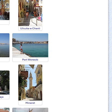
Uliczka w Chanii
Port Wenecki
aja
Minaret