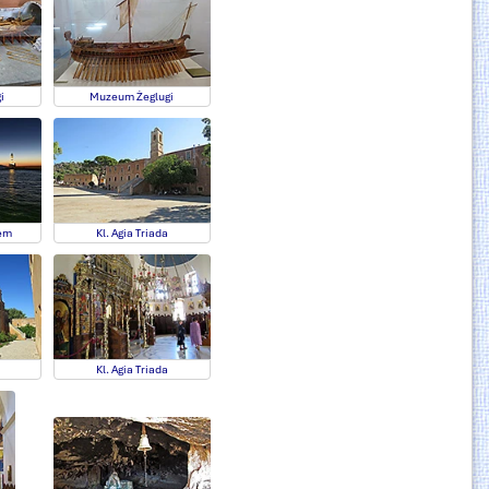
i
Muzeum Żeglugi
em
Kl. Agia Triada
Kl. Agia Triada