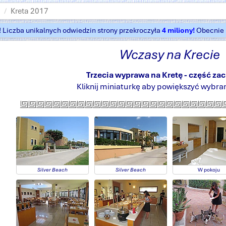
Kreta 2017
t! Liczba unikalnych odwiedzin strony przekroczyła
4 miliony!
Obecnie k
Wczasy na Krecie
Trzecia wyprawa na Kretę - część za
Kliknij miniaturkę aby powiększyć wybran
Silver Beach
Silver Beach
W pokoju