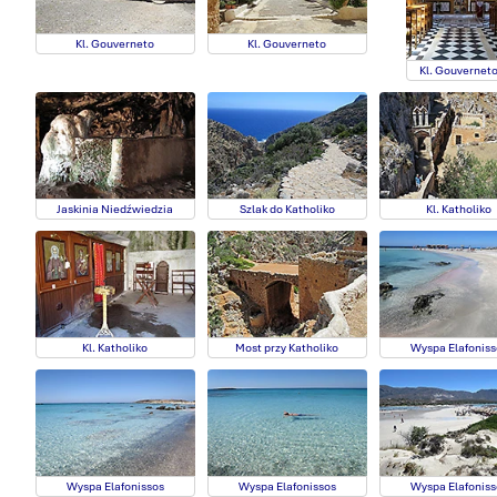
Kl. Gouverneto
Kl. Gouverneto
Kl. Gouvernet
Jaskinia Niedźwiedzia
Szlak do Katholiko
Kl. Katholiko
Kl. Katholiko
Most przy Katholiko
Wyspa Elafoniss
Wyspa Elafonissos
Wyspa Elafonissos
Wyspa Elafoniss