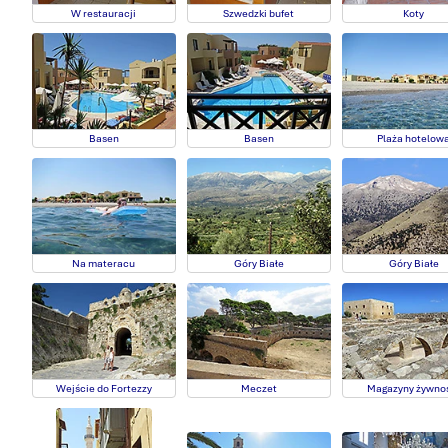
W restauracji
Szwedzki bufet
Koty
Basen
Basen
Plaża hotelow
Na materacu
Góry Białe
Góry Białe
Wejście do Fortezzy
Meczet
Magazyny żywno