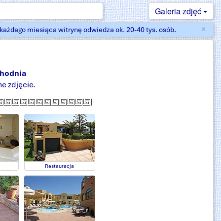
Galeria zdjęć
×
ażdego miesiąca witrynę odwiedza ok. 20-40 tys. osób.
Zam
chodnia
e zdjęcie.
Restauracja