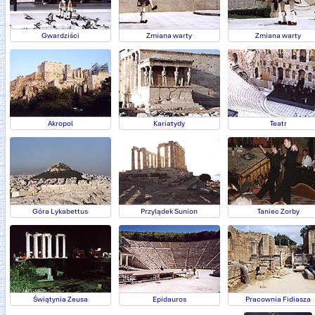
Zmiana warty
Zmiana warty
Gwardziści
Kariatydy
Teatr
Akropol
Taniec Zorby
Góra Lykabettus
Przylądek Sunion
Świątynia Zeusa
Epidauros
Pracownia Fidiasza