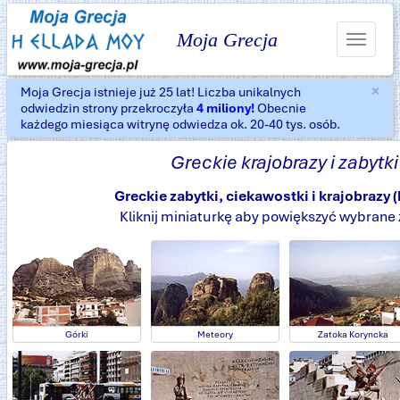
Moja Grecja
Toggle
navigat
×
Moja Grecja istnieje już 25 lat! Liczba unikalnych
Za
odwiedzin strony przekroczyła
4 miliony!
Obecnie
każdego miesiąca witrynę odwiedza ok. 20-40 tys. osób.
Greckie krajobrazy i zabytki
Greckie zabytki, ciekawostki i krajobrazy 
Kliknij miniaturkę aby powiększyć wybrane 
Górki
Meteory
Zatoka Koryncka