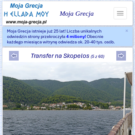
Moja Grecja
Toggle
navigat
×
Moja Grecja istnieje już 25 lat! Liczba unikalnych
Za
odwiedzin strony przekroczyła
4 miliony!
Obecnie
każdego miesiąca witrynę odwiedza ok. 20-40 tys. osób.
Transfer na Skopelos
(5 z 60)