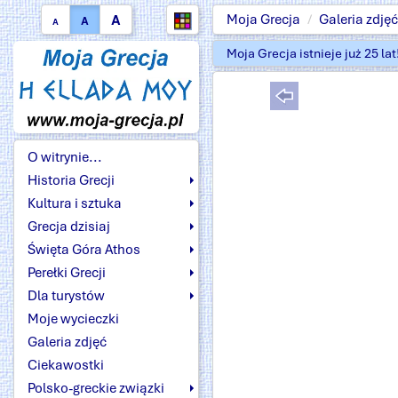
A
Moja Grecja
Galeria zdjęć
A
A
Moja Grecja istnieje już 25 la
O witrynie...
Historia Grecji
Kultura i sztuka
Grecja dzisiaj
Święta Góra Athos
Perełki Grecji
Dla turystów
Moje wycieczki
Galeria zdjęć
Ciekawostki
Polsko-greckie związki