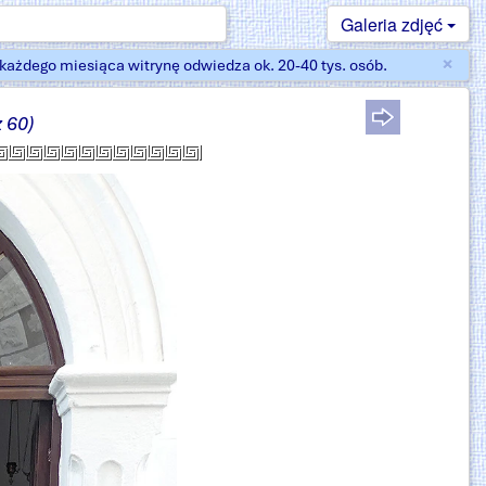
Galeria zdjęć
×
ażdego miesiąca witrynę odwiedza ok. 20-40 tys. osób.
Zam
z 60)