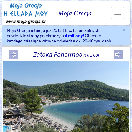
Moja Grecja
Toggle
navigat
×
Moja Grecja istnieje już 25 lat! Liczba unikalnych
Za
odwiedzin strony przekroczyła
4 miliony!
Obecnie
każdego miesiąca witrynę odwiedza ok. 20-40 tys. osób.
Zatoka Panormos
(10 z 60)