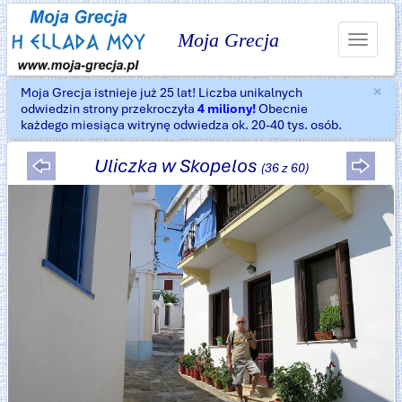
Moja Grecja
Toggle
navigat
×
Moja Grecja istnieje już 25 lat! Liczba unikalnych
Za
odwiedzin strony przekroczyła
4 miliony!
Obecnie
każdego miesiąca witrynę odwiedza ok. 20-40 tys. osób.
Uliczka w Skopelos
(36 z 60)