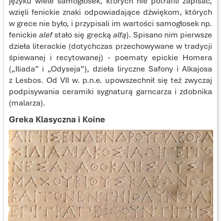
języku wiele samogłosek, których nie potrafili zapisać,
wzięli fenickie znaki odpowiadające dźwiękom, których
w grece nie było, i przypisali im wartości samogłosek np.
fenickie
alef
stało się grecką
alfą
). Spisano nim pierwsze
dzieła literackie (dotychczas przechowywane w tradycji
śpiewanej i recytowanej) - poematy epickie Homera
(„Iliada” i „Odyseja”), dzieła liryczne Safony i Alkajosa
z Lesbos. Od VII w. p.n.e. upowszechnił się też zwyczaj
podpisywania ceramiki sygnaturą garncarza i zdobnika
(malarza).
Greka Klasyczna i Koine