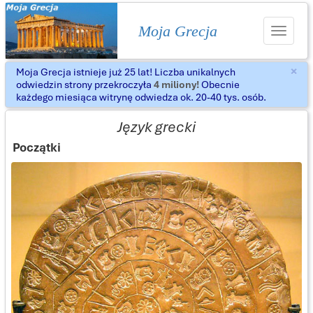
Moja Grecja
Toggle
navigat
×
Moja Grecja istnieje już 25 lat! Liczba unikalnych
Za
odwiedzin strony przekroczyła
4 miliony!
Obecnie
każdego miesiąca witrynę odwiedza ok. 20-40 tys. osób.
Język grecki
Początki