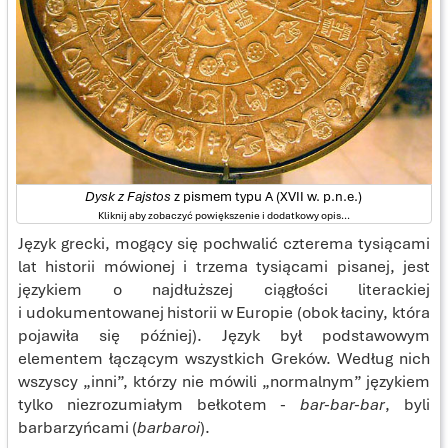
Dysk z Fajstos
z pismem typu A (XVII w. p.n.e.)
Kliknij aby zobaczyć powiększenie i dodatkowy opis...
Język grecki, mogący się pochwalić czterema tysiącami
lat historii mówionej i trzema tysiącami pisanej, jest
językiem o najdłuższej ciągłości literackiej
i udokumentowanej historii w Europie (obok łaciny, która
pojawiła się później). Język był podstawowym
elementem łączącym wszystkich Greków. Według nich
wszyscy „inni”, którzy nie mówili „normalnym” językiem
tylko niezrozumiałym bełkotem -
bar-bar-bar
, byli
barbarzyńcami (
barbaroi
).