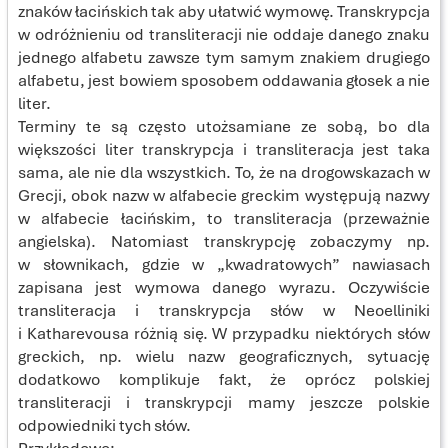
znaków łacińskich tak aby ułatwić wymowę. Transkrypcja
w odróżnieniu od transliteracji nie oddaje danego znaku
jednego alfabetu zawsze tym samym znakiem drugiego
alfabetu, jest bowiem sposobem oddawania głosek a nie
liter.
Terminy te są często utożsamiane ze sobą, bo dla
większości liter transkrypcja i transliteracja jest taka
sama, ale nie dla wszystkich. To, że na drogowskazach w
Grecji, obok nazw w alfabecie greckim występują nazwy
w alfabecie łacińskim, to transliteracja (przeważnie
angielska). Natomiast transkrypcję zobaczymy np.
w słownikach, gdzie w „kwadratowych” nawiasach
zapisana jest wymowa danego wyrazu. Oczywiście
transliteracja i transkrypcja słów w Neoelliniki
i Katharevousa różnią się. W przypadku niektórych słów
greckich, np. wielu nazw geograficznych, sytuację
dodatkowo komplikuje fakt, że oprócz polskiej
transliteracji i transkrypcji mamy jeszcze polskie
odpowiedniki tych słów.