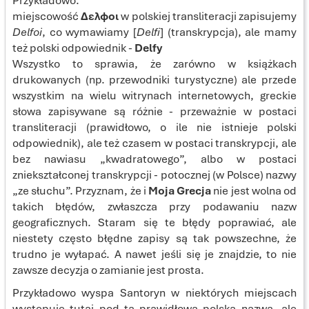
Przykładowo:
miejscowość
Δελφοι
w polskiej transliteracji zapisujemy
Delfoi
, co wymawiamy [
Delfi
] (transkrypcja), ale mamy
też polski odpowiednik -
Delfy
Wszystko to sprawia, że zarówno w książkach
drukowanych (np. przewodniki turystyczne) ale przede
wszystkim na wielu witrynach internetowych, greckie
słowa zapisywane są różnie - przeważnie w postaci
transliteracji (prawidłowo, o ile nie istnieje polski
odpowiednik), ale też czasem w postaci transkrypcji, ale
bez nawiasu „kwadratowego”, albo w postaci
zniekształconej transkrypcji - potocznej (w Polsce) nazwy
„ze słuchu”. Przyznam, że i
Moja Grecja
nie jest wolna od
takich błędów, zwłaszcza przy podawaniu nazw
geograficznych. Staram się te błędy poprawiać, ale
niestety często błędne zapisy są tak powszechne, że
trudno je wyłapać. A nawet jeśli się je znajdzie, to nie
zawsze decyzja o zamianie jest prosta.
Przykładowo wyspa Santoryn w niektórych miejscach
występuje tutaj pod tą prawidłową polską nazwą, ale