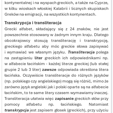
kontynentalnej i na wyspach greckich, a także na Cyprze,
w kilku wioskach włoskiej Kalabrii i licznych skupiskach
Greków na emigracji, na wszystkich kontynentach.
Transkrypcja i transliteracja
Grecki alfabet, składający się z 24 znaków, nie jest
powszechnie stosowany w żadnym innym kraju. Dlatego
obcokrajowcy stosują transliterację i transkrypcję,
greckiego alfabetu aby móc greckie słowa zapisywać
i wymawiać we własnym języku.
Transliteracja
polega
na zastąpieniu
liter
greckich ich odpowiednikami np.
w alfabecie łacińskim - każdej literze greckiej (lub stałej
grupie 2 lub 3 liter)
zawsze
odpowiada określona litera
łacińska. Oczywiście transliteracje do różnych języków
(np. polskiego czy angielskiego) mogą się różnić, mimo że
zarówno język angielski jak i polski oparte są na alfabecie
łacińskim, to te same litery czasem wymawiamy inaczej.
Transliteracja ułatwia więc
zapisanie
greckich słów przy
pomocy alfabetu np. łacińskiego. Natomiast
transkrypcja
jest zapisem głosek (greckich), przy użyciu