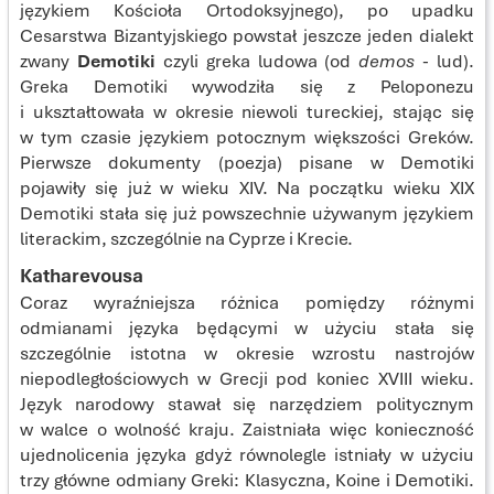
językiem Kościoła Ortodoksyjnego), po upadku
Cesarstwa Bizantyjskiego powstał jeszcze jeden dialekt
zwany
Demotiki
czyli greka ludowa (od
demos
- lud).
Greka Demotiki wywodziła się z Peloponezu
i ukształtowała w okresie niewoli tureckiej, stając się
w tym czasie językiem potocznym większości Greków.
Pierwsze dokumenty (poezja) pisane w Demotiki
pojawiły się już w wieku XIV. Na początku wieku XIX
Demotiki stała się już powszechnie używanym językiem
literackim, szczególnie na Cyprze i Krecie.
Katharevousa
Coraz wyraźniejsza różnica pomiędzy różnymi
odmianami języka będącymi w użyciu stała się
szczególnie istotna w okresie wzrostu nastrojów
niepodległościowych w Grecji pod koniec XVIII wieku.
Język narodowy stawał się narzędziem politycznym
w walce o wolność kraju. Zaistniała więc konieczność
ujednolicenia języka gdyż równolegle istniały w użyciu
trzy główne odmiany Greki: Klasyczna, Koine i Demotiki.