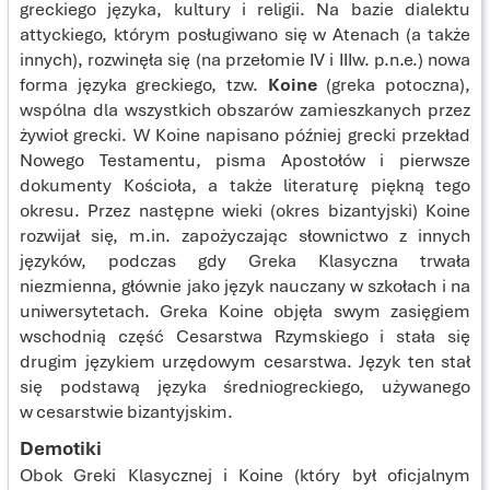
greckiego języka, kultury i religii. Na bazie dialektu
attyckiego, którym posługiwano się w Atenach (a także
innych), rozwinęła się (na przełomie IV i IIIw. p.n.e.) nowa
forma języka greckiego, tzw.
Koine
(greka potoczna),
wspólna dla wszystkich obszarów zamieszkanych przez
żywioł grecki. W Koine napisano później grecki przekład
Nowego Testamentu, pisma Apostołów i pierwsze
dokumenty Kościoła, a także literaturę piękną tego
okresu. Przez następne wieki (okres bizantyjski) Koine
rozwijał się, m.in. zapożyczając słownictwo z innych
języków, podczas gdy Greka Klasyczna trwała
niezmienna, głównie jako język nauczany w szkołach i na
uniwersytetach. Greka Koine objęła swym zasięgiem
wschodnią część Cesarstwa Rzymskiego i stała się
drugim językiem urzędowym cesarstwa. Język ten stał
się podstawą języka średniogreckiego, używanego
w cesarstwie bizantyjskim.
Demotiki
Obok Greki Klasycznej i Koine (który był oficjalnym