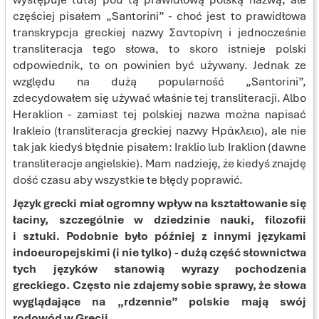
częściej pisałem „Santorini” - choć jest to prawidłowa
transkrypcja greckiej nazwy Σαντορίνη i jednocześnie
transliteracja tego słowa, to skoro istnieje polski
odpowiednik, to on powinien być używany. Jednak ze
względu na dużą popularność „Santorini”,
zdecydowałem się używać właśnie tej transliteracji. Albo
Heraklion - zamiast tej polskiej nazwa można napisać
Irakleio (transliteracja greckiej nazwy Ηράκλειο), ale nie
tak jak kiedyś błędnie pisałem: Iraklio lub Iraklion (dawne
transliteracje angielskie). Mam nadzieję, że kiedyś znajdę
dość czasu aby wszystkie te błędy poprawić.
Język grecki miał ogromny wpływ na kształtowanie się
łaciny, szczególnie w dziedzinie nauki, filozofii
i sztuki. Podobnie było później z innymi językami
indoeuropejskimi (i nie tylko) - dużą część słownictwa
tych języków stanowią wyrazy pochodzenia
greckiego. Często nie zdajemy sobie sprawy, że słowa
wyglądające na „rdzennie” polskie mają swój
rodowód w Grecji.