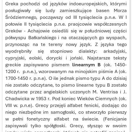
Greka pochodzi od języków indoeuropejskich, którymi
posługiwały się ludy zamieszkujące basen Morza
Śródziemnego, począwszy od III tysiąclecia p.n.e. W I
połowie II tysiąclecia p.n.e. praojcowie współczesnych
Greków - Achajowie osiedlili się w południowej części
półwyspu Bałkańskiego i na otaczających go wyspach,
przynosząc na te tereny nowy język. Z języka tego
wyodrębniły się stopniowo dialekty: arkadyjski,
cypryjski, eolski, dorycki i joński. Najstarsze teksty
greckie zapisywano pismem
linearnym B
(ok. 1450-
1200 r. p.n.e.), wzorowanym na minojskim piśmie A (ok.
1700-1450 r. p.n.e). O ile jednak pismo typu A do dzisiaj
nie zostało odczytane, to pismo linearne typu B zostało
odczytane przez angielskich uczonych M. Ventrisa i J.
Chadwicka w 1953 r. Pod koniec Wieków Ciemnych (ok.
VIII w. p.n.e). Grecy przejęli alfabet fenicki, dodając do
niego niezbędne im samogłoski, co stworzyło pierwszy
w pełni fonetyczny alfabet na świecie. (Fenicjanie
zapisywali tylko spółgłoski. Grecy, słysząc w swoim