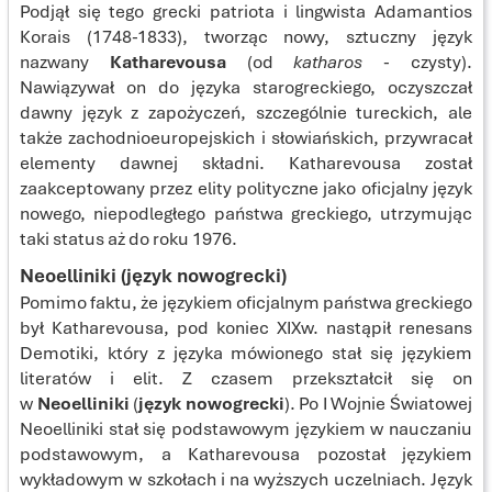
Podjął się tego grecki patriota i lingwista Adamantios
Korais (1748-1833), tworząc nowy, sztuczny język
nazwany
Katharevousa
(od
katharos
- czysty).
Nawiązywał on do języka starogreckiego, oczyszczał
dawny język z zapożyczeń, szczególnie tureckich, ale
także zachodnioeuropejskich i słowiańskich, przywracał
elementy dawnej składni. Katharevousa został
zaakceptowany przez elity polityczne jako oficjalny język
nowego, niepodległego państwa greckiego, utrzymując
taki status aż do roku 1976.
Neoelliniki (język nowogrecki)
Pomimo faktu, że językiem oficjalnym państwa greckiego
był Katharevousa, pod koniec XIXw. nastąpił renesans
Demotiki, który z języka mówionego stał się językiem
literatów i elit. Z czasem przekształcił się on
w
Neoelliniki
(
język nowogrecki
). Po I Wojnie Światowej
Neoelliniki stał się podstawowym językiem w nauczaniu
podstawowym, a Katharevousa pozostał językiem
wykładowym w szkołach i na wyższych uczelniach. Język