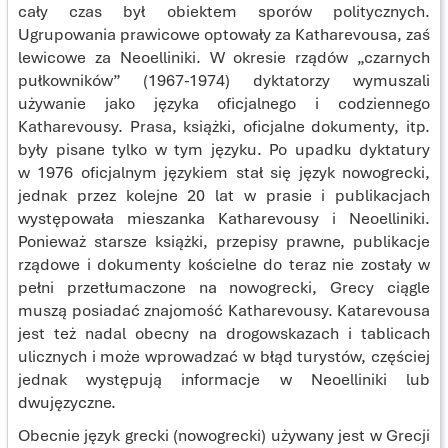
cały czas był obiektem sporów politycznych.
Ugrupowania prawicowe optowały za Katharevousa, zaś
lewicowe za Neoelliniki. W okresie rządów „czarnych
pułkowników” (1967-1974) dyktatorzy wymuszali
używanie jako języka oficjalnego i codziennego
Katharevousy. Prasa, książki, oficjalne dokumenty, itp.
były pisane tylko w tym języku. Po upadku dyktatury
w 1976 oficjalnym językiem stał się język nowogrecki,
jednak przez kolejne 20 lat w prasie i publikacjach
występowała mieszanka Katharevousy i Neoelliniki.
Ponieważ starsze książki, przepisy prawne, publikacje
rządowe i dokumenty kościelne do teraz nie zostały w
pełni przetłumaczone na nowogrecki, Grecy ciągle
muszą posiadać znajomość Katharevousy. Katarevousa
jest też nadal obecny na drogowskazach i tablicach
ulicznych i może wprowadzać w błąd turystów, częściej
jednak występują informacje w Neoelliniki lub
dwujęzyczne.
Obecnie język grecki (nowogrecki) używany jest w Grecji