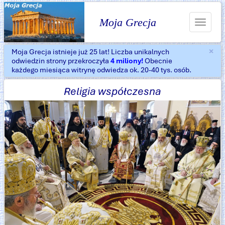
Moja Grecja
Toggle
navigat
×
Moja Grecja istnieje już 25 lat! Liczba unikalnych
Za
odwiedzin strony przekroczyła
4 miliony!
Obecnie
każdego miesiąca witrynę odwiedza ok. 20-40 tys. osób.
Religia współczesna