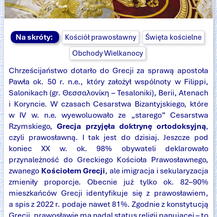
Na skróty:
Kościół prawosławny
Święta kościelne
Obchody Wielkanocy
Chrześcijaństwo dotarło do Grecji za sprawą apostoła
Pawła ok. 50 r. n.e., który założył wspólnoty w Filippi,
Salonikach (gr. Θεσσαλονίκη – Tesaloniki), Berii, Atenach
i Koryncie. W czasach Cesarstwa Bizantyjskiego, które
w IV w. n.e. wyewoluowało ze „starego” Cesarstwa
Rzymskiego,
Grecja przyjęła doktrynę ortodoksyjną
,
czyli prawosławną. I tak jest do dzisiaj. Jeszcze pod
koniec XX w. ok. 98% obywateli deklarowało
przynależność do Greckiego Kościoła Prawosławnego,
zwanego
Kościołem Grecji
, ale imigracja i sekularyzacja
zmieniły proporcje. Obecnie już tylko ok. 82–90%
mieszkańców Grecji identyfikuje się z prawosławiem,
a spis z 2022 r. podaje nawet 81%. Zgodnie z konstytucją
Grecji, prawosławie ma nadal status religii panującej – to