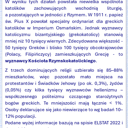
W wyniku tych działań powstała niewielka wspólnota
katolików zachowujących wschodnią liturgię,
a pozostających w jedności z Rzymem. W 1911 r. papież
św. Pius X powołał specjalny ordynariat dla greckich
katolików w Imperium Osmańskim. Jednak wyznawcy
katolicyzmu bizantyjskiego (grekokatolicy) stanowią
mniej niż 10 tysięcy wiernych. Zdecydowana większość -
50 tysięcy Greków i blisko 100 tysięcy obcokrajowców
(Polacy, Filipińczycy) zamieszkujących Grecję - to
wyznawcy Kościoła Rzymskokatolickiego
.
Z trzech dominujących religii uzbierało się 85–88%
mieszkańców, więc pozostało mało miejsca na
protestantów i Świadków Jehowy (po ok. 0,3%), żydów
(0,05%) czy kilka tysięcy wyznawców hellenizmu –
współczesnego politeizmu czczącego starożytnych
bogów greckich. Te mniejszości mają łącznie < 1%.
Osoby deklarujące się jako niewierzące to wg badań 10–
12% populacji.
Podane wyżej informacje bazują na spisie ELSTAT 2022 i