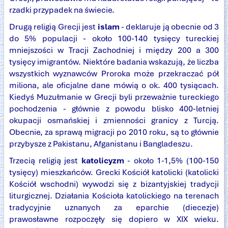
rzadki przypadek na świecie.
Drugą religią Grecji jest
islam
- deklaruje ją obecnie od 3
do 5% populacji - około 100-140 tysięcy tureckiej
mniejszości w Tracji Zachodniej i między 200 a 300
tysięcy imigrantów. Niektóre badania wskazują, że liczba
wszystkich wyznawców Proroka może przekraczać pół
miliona, ale oficjalne dane mówią o ok. 400 tysiącach.
Kiedyś Muzułmanie w Grecji byli przeważnie tureckiego
pochodzenia - głównie z powodu blisko 400-letniej
okupacji osmańskiej i zmienności granicy z Turcją.
Obecnie, za sprawą migracji po 2010 roku, są to głównie
przybysze z Pakistanu, Afganistanu i Bangladeszu.
Trzecią religią jest
katolicyzm
- około 1-1,5% (100-150
tysięcy) mieszkańców. Grecki Kościół katolicki (katolicki
Kościół wschodni) wywodzi się z bizantyjskiej tradycji
liturgicznej. Działania Kościoła katolickiego na terenach
tradycyjnie uznanych za eparchie (diecezje)
prawosławne rozpoczęły się dopiero w XIX wieku.