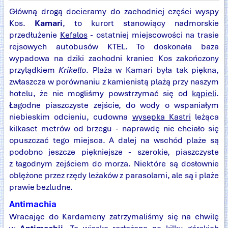
Główną drogą docieramy do zachodniej części wyspy
Kos.
Kamari
, to kurort stanowiący nadmorskie
przedłużenie
Kefalos
- ostatniej miejscowości na trasie
rejsowych autobusów KTEL. To doskonała baza
wypadowa na dziki zachodni kraniec Kos zakończony
przylądkiem
Krikello
. Plaża w Kamari była tak piękna,
zwłaszcza w porównaniu z kamienistą plażą przy naszym
hotelu, że nie mogliśmy powstrzymać się od
kąpieli
.
Łagodne piaszczyste zejście, do wody o wspaniałym
niebieskim odcieniu, cudowna
wysepka Kastri
leżąca
kilkaset metrów od brzegu - naprawdę nie chciało się
opuszczać tego miejsca. A dalej na wschód plaże są
podobno jeszcze piękniejsze - szerokie, piaszczyste
z łagodnym zejściem do morza. Niektóre są dosłownie
oblężone przez rzędy leżaków z parasolami, ale są i plaże
prawie bezludne.
Antimachia
Wracając do Kardameny zatrzymaliśmy się na chwilę