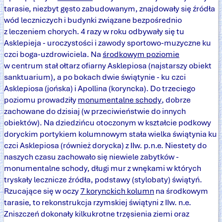
tarasie, niezbyt gęsto zabudowanym, znajdowały się źródła
wód leczniczych i budynki związane bezpośrednio
z leczeniem chorych. 4 razy w roku odbywały się tu
Asklepieja - uroczystości i zawody sportowo-muzyczne ku
czci boga-uzdrowiciela. Na
środkowym poziomie
w centrum stał ołtarz ofiarny Asklepiosa (najstarszy obiekt
sanktuarium), a po bokach dwie świątynie - ku czci
Asklepiosa (jońska) i Apollina (koryncka). Do trzeciego
poziomu prowadziły
monumentalne schody
, dobrze
zachowane do dzisiaj (w przeciwieństwie do innych
obiektów). Na dziedzińcu otoczonym w kształcie podkowy
doryckim portykiem kolumnowym stała wielka świątynia ku
czci Asklepiosa (również dorycka) z IIw. p.n.e. Niestety do
naszych czasu zachowało się niewiele zabytków -
monumentalne schody, długi mur z wnękami w których
tryskały lecznicze źródła, podstawy (stylobaty) świątyń.
Rzucające się w oczy
7 korynckich kolumn
na środkowym
tarasie, to rekonstrukcja rzymskiej świątyni z IIw. n.e.
Zniszczeń dokonały kilkukrotne trzęsienia ziemi oraz