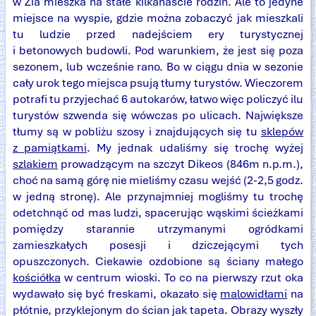
w Zia mieszka na stałe kilkanaście rodzin. Ale to jedyne
miejsce na wyspie, gdzie można zobaczyć jak mieszkali
tu ludzie przed nadejściem ery turystycznej
i betonowych budowli. Pod warunkiem, że jest się poza
sezonem, lub wcześnie rano. Bo w ciągu dnia w sezonie
cały urok tego miejsca psują tłumy turystów. Wieczorem
potrafi tu przyjechać 6 autokarów, łatwo więc policzyć ilu
turystów szwenda się wówczas po ulicach. Największe
tłumy są w pobliżu szosy i znajdujących się tu
sklepów
z pamiątkami
. My jednak udaliśmy się trochę wyżej
szlakiem
prowadzącym na szczyt Dikeos (846m n.p.m.),
choć na samą górę nie mieliśmy czasu wejść (2-2,5 godz.
w jedną stronę). Ale przynajmniej mogliśmy tu trochę
odetchnąć od mas ludzi, spacerując wąskimi ścieżkami
pomiędzy starannie utrzymanymi ogródkami
zamieszkałych posesji i dziczejącymi tych
opuszczonych. Ciekawie ozdobione są ściany małego
kościółka
w centrum wioski. To co na pierwszy rzut oka
wydawało się być freskami, okazało się
malowidłami
na
płótnie, przyklejonym do ścian jak tapeta. Obrazy wyszły