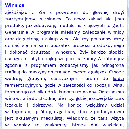
Winnica
Zjeżdżając z Zia z powrotem do głównej drogi
zatrzymujemy w winnicy. To nowy zakład ale jego
produkty już zdobywają medale na krajowych targach.
Generalnie w programie mieliśmy zwiedzanie winnicy
oraz degustację i zakup wina. Ale my postanowiliśmy
cofnąć się na sam początek procesu produkcyjnego
i dokonać
degustacji winogron
. Były bardzo słodkie
i soczyste - chyba najlepsza pora na zbiory. A potem już
zgodnie z programem zobaczyliśmy jak winogrona
trafiają do maszyny
obierającej owoce z
gałązek
. Owoce
wędrują grubymi, elastycznymi rurami do
kadzi
fermentacyjnych
, gdzie w zależności od rodzaju wina,
fermentują od kilku do kilkunastu miesięcy. Ostatecznie
wino wtrafia do
chłodnej piwnicy
, gdzie jeszcze jakiś czas
leżakuje i dojrzewa. Na koniec wzięliśmy udział
w degustacji, próbując zgadnąć, które z podanych win
jest aktualnym medalistą. Wiadomo, że taka wizyta
w winnicy to znakomity biznes dla właściela,