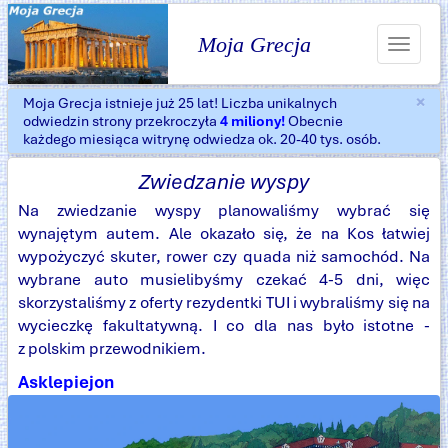
Moja Grecja
Toggle
navigat
×
Moja Grecja istnieje już 25 lat! Liczba unikalnych
Za
odwiedzin strony przekroczyła
4 miliony!
Obecnie
każdego miesiąca witrynę odwiedza ok. 20-40 tys. osób.
Zwiedzanie wyspy
Na zwiedzanie wyspy planowaliśmy wybrać się
wynajętym autem. Ale okazało się, że na Kos łatwiej
wypożyczyć skuter, rower czy quada niż samochód. Na
wybrane auto musielibyśmy czekać 4-5 dni, więc
skorzystaliśmy z oferty rezydentki TUI i wybraliśmy się na
wycieczkę fakultatywną. I co dla nas było istotne -
z polskim przewodnikiem.
Asklepiejon