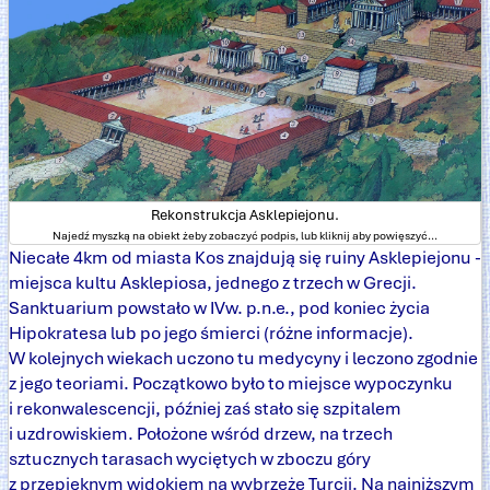
Rekonstrukcja Asklepiejonu.
Najedź myszką na obiekt żeby zobaczyć podpis, lub kliknij aby powięszyć...
Niecałe 4km od miasta Kos znajdują się ruiny Asklepiejonu -
miejsca kultu Asklepiosa, jednego z trzech w Grecji.
Sanktuarium powstało w IVw. p.n.e., pod koniec życia
Hipokratesa lub po jego śmierci (różne informacje).
W kolejnych wiekach uczono tu medycyny i leczono zgodnie
z jego teoriami. Początkowo było to miejsce wypoczynku
i rekonwalescencji, później zaś stało się szpitalem
i uzdrowiskiem. Położone wśród drzew, na trzech
sztucznych tarasach wyciętych w zboczu góry
z przepięknym
widokiem
na wybrzeże Turcji. Na najniższym