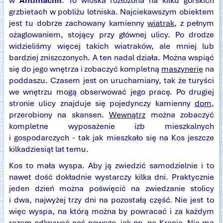
w
Antimachii
. To wioska rozłożona na kilku górskich
grzbietach w pobliżu lotniska. Najciekawszym obiektem
jest tu dobrze zachowany kamienny
wiatrak
, z pełnym
ożaglowaniem, stojący przy głównej ulicy. Po drodze
widzieliśmy więcej takich wiatraków, ale mniej lub
bardziej zniszczonych. A ten nadal działa. Można wspiąć
się do jego wnętrza i zobaczyć kompletną
maszynerię
na
poddaszu. Czasem jest on uruchamiany, tak że turyści
we wnętrzu mogą obserwować jego pracę. Po drugiej
stronie ulicy znajduje się pojedynczy kamienny
dom
,
przerobiony na skansen.
Wewnątrz
można zobaczyć
kompletne wyposażenie izb mieszkalnych
i gospodarczych - tak jak mieszkało się na Kos jeszcze
kilkadziesiąt lat temu.
Kos to mała wyspa. Aby ją zwiedzić samodzielnie i to
nawet dość dokładnie wystarczy kilka dni. Praktycznie
jeden dzień można poświęcić na zwiedzanie stolicy
i dwa, najwyżej trzy dni na pozostałą część. Nie jest to
więc wyspa, na którą można by powracać i za każdym
razem odkrywać coś nowego, jak np. na Krecie. Nie ma