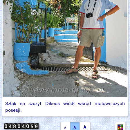
Szlak na szczyt Dikeos wiódł wśród malowniczych
posesji.
A
A
A