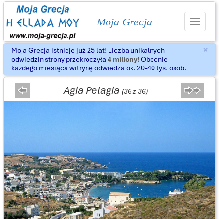
Moja Grecja
Toggle
navigat
×
Moja Grecja istnieje już 25 lat! Liczba unikalnych
Za
odwiedzin strony przekroczyła
4 miliony!
Obecnie
każdego miesiąca witrynę odwiedza ok. 20-40 tys. osób.
Agia Pelagia
(36 z 36)