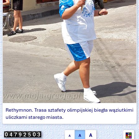
Rethymnon. Trasa sztafety olimpijskiej biegła wąziutkimi
uliczkami starego miasta.
A
A
A