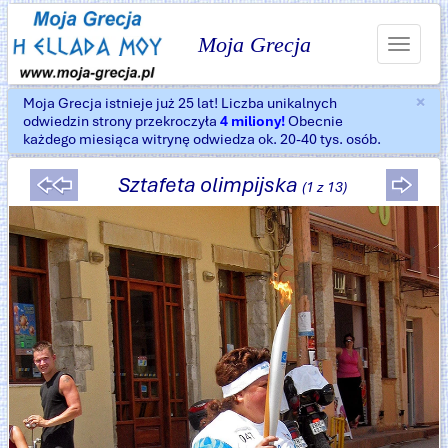
Moja Grecja
Toggle
navigat
×
Moja Grecja istnieje już 25 lat! Liczba unikalnych
Za
odwiedzin strony przekroczyła
4 miliony!
Obecnie
każdego miesiąca witrynę odwiedza ok. 20-40 tys. osób.
Sztafeta olimpijska
(1 z 13)