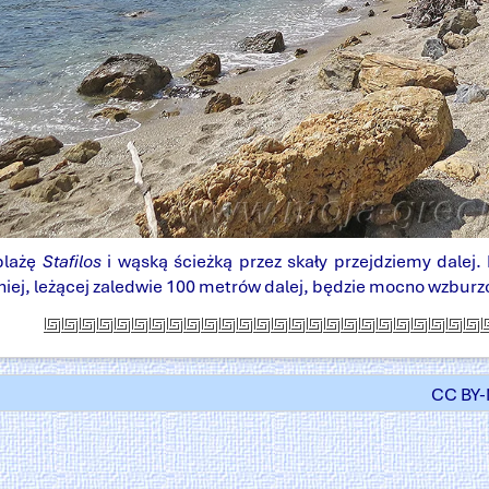
 plażę
Stafilos
i wąską ścieżką przez skały przejdziemy dalej. 
dniej, leżącej zaledwie 100 metrów dalej, będzie mocno wzburz
CC BY-