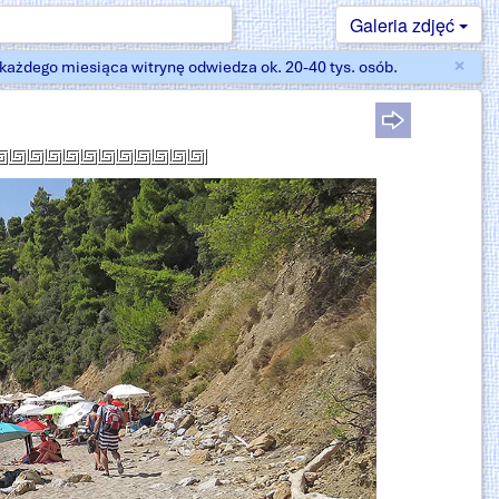
Galeria zdjęć
×
ażdego miesiąca witrynę odwiedza ok. 20-40 tys. osób.
Zam
)