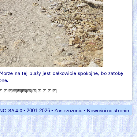
Morze na tej plaży jest całkowicie spokojne, bo zatokę
one.
NC-SA 4.0
Zastrzeżenia
Nowości na stronie
• 2001-2026 •
•