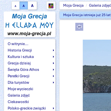
A
Moja Grecja
Galeria zdjęć
A
A
Moja Grecja istnieje już 25 la
O witrynie...
Historia Grecji
Kultura i sztuka
Grecja dzisiaj
Święta Góra Athos
Perełki Grecji
Dla turystów
Moje wycieczki
Galeria zdjęć
Ciekawostki
Polsko-greckie związki