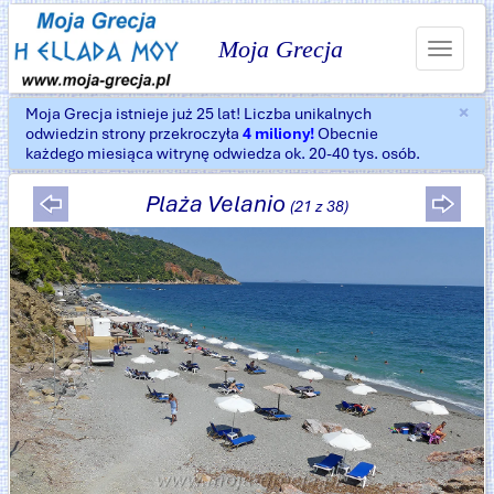
Moja Grecja
Toggle
navigat
×
Moja Grecja istnieje już 25 lat! Liczba unikalnych
Za
odwiedzin strony przekroczyła
4 miliony!
Obecnie
każdego miesiąca witrynę odwiedza ok. 20-40 tys. osób.
Plaża Velanio
(21 z 38)