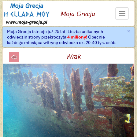
Moja Grecja
Toggle
navigat
×
Moja Grecja istnieje już 25 lat! Liczba unikalnych
Za
odwiedzin strony przekroczyła
4 miliony!
Obecnie
każdego miesiąca witrynę odwiedza ok. 20-40 tys. osób.
Wrak