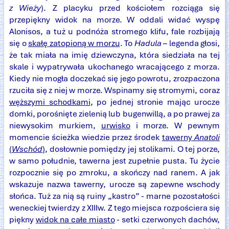
z Wieży
). Z placyku przed kościołem rozciąga się
przepiękny widok na morze. W oddali widać wyspę
Alonisos, a tuż u podnóża stromego klifu, fale rozbijają
się o
skałę zatopioną w morzu
. To
Hadula
– legenda głosi,
że tak miała na imię dziewczyna, która siedziała na tej
skale i wypatrywała ukochanego wracającego z morza.
Kiedy nie mogła doczekać się jego powrotu, zrozpaczona
rzuciła się z niej w morze. Wspinamy się stromymi, coraz
węższymi schodkami
, po jednej stronie mając urocze
domki, porośnięte zielenią lub bugenwillą, a po prawej za
niewysokim murkiem,
urwisko
i morze. W pewnym
momencie ścieżka wiedzie przez środek
tawerny
Anatoli
(
Wschód
)
, dosłownie pomiędzy jej stolikami. O tej porze,
w samo południe, tawerna jest zupełnie pusta. Tu życie
rozpocznie się po zmroku, a skończy nad ranem. A jak
wskazuje nazwa tawerny, urocze są zapewne wschody
słońca. Tuż za nią są ruiny „kastro” - marne pozostałości
weneckiej twierdzy z XIIIw. Z tego miejsca rozpościera się
piękny
widok na całe miasto
- setki czerwonych dachów,