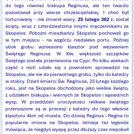
do tego również biskupa Reginusa, ale ten twardo
pozostawał przy wierze chrześcijańskiej. I choć był
torturowany - nie zmienił wiary.
25 lutego 362 r.
został
ścięty, wraz z czterdziestoma innymi męczennikami ze
Skopelos. Pobożni mieszkańcy Skopelos pochowali go
w tym miejscu - na wzgórzu niedaleko portu. Później
obok grobu wzniesiono klasztor pod wezwaniem
Świętego Reginusa. W XIw. większość szczątków
Świętego została przeniesiona na Cypr. Po kilku wiekach
część z nich udało się z powrotem sprowadzić na
Skopelos, ale nie do pierwotnego grobu, tylko do katedry
w stolicy. Dzień śmierci Św. Reginusa, 25 lutego każdego
roku, jest na Skopelos obchodzony jako wielkie święto,
z udziałem biskupa i wiernych ze Skopelos i sąsiednich
wysp. W przeddzień uroczystości relikwie świętego
przenoszone są w procesji z katedry do tego właśnie
klasztoru 4km od miasta. Do dzisiaj Reginus i Regina to
popularne imiona na Skopelos. Istnieje też legenda
mówiąca, że niegdyś wyspę przez dłuższy czas niepokoił