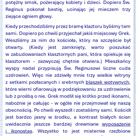
potężny smok, pożerający kobiety i dzieci. Dopiero Św.
Reginus pokonał bestię, ucinając jej mieczem trzy
ziejące ogniem głowy.
Kiedy przechodziliśmy przez bramę klaztoru byliśmy tam
sami. Dopiero po chwili przyjechał jakiś miejscowy Grek.
Weszliśmy za nim do kościoła, który na szczęście był
otwarty. (Kiedy jest zamknięty, warto poszukać
w zabudowaniach klasztornych pani, która opiekuje się
klasztorem - zazwyczaj chętnie otwiera.) Mieszkańcy
wyspy nadal przypisują Św. Reginusowi liczne cuda
uzdrowień. Więc nie zdziwiły mnie trzy wielkie witryny
z setkami pozłacanych i srebrnych
blaszek wotywnych
,
które wierni ofiarowują w podziękowaniu za uzdrowienie
lub z prośbą o nie. Grek modlił się krótko przed ikonami,
nabożnie je całując - w ogóle nie przejmował się naszą
obecnością. Po chwili wyszedł i zostaliśmy sami. Kościół
jest bardzo jasny w środku, a kontrast białych ścian
uwidacznia jeszcze bardziej drewniane
wyposażenie
i ikonostas
. Wszystko to jest misternie rzeźbione