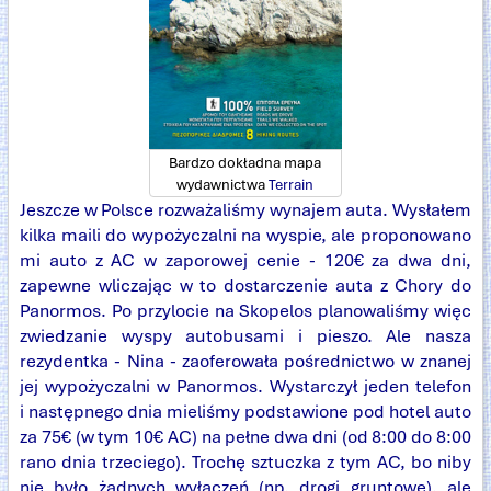
Bardzo dokładna mapa
wydawnictwa
Terrain
Jeszcze w Polsce rozważaliśmy wynajem auta. Wysłałem
kilka maili do wypożyczalni na wyspie, ale proponowano
mi auto z AC w zaporowej cenie - 120€ za dwa dni,
zapewne wliczając w to dostarczenie auta z Chory do
Panormos. Po przylocie na Skopelos planowaliśmy więc
zwiedzanie wyspy autobusami i pieszo. Ale nasza
rezydentka - Nina - zaoferowała pośrednictwo w znanej
jej wypożyczalni w Panormos. Wystarczył jeden telefon
i następnego dnia mieliśmy podstawione pod hotel auto
za 75€ (w tym 10€ AC) na pełne dwa dni (od 8:00 do 8:00
rano dnia trzeciego). Trochę sztuczka z tym AC, bo niby
nie było żadnych wyłączeń (np. drogi gruntowe), ale