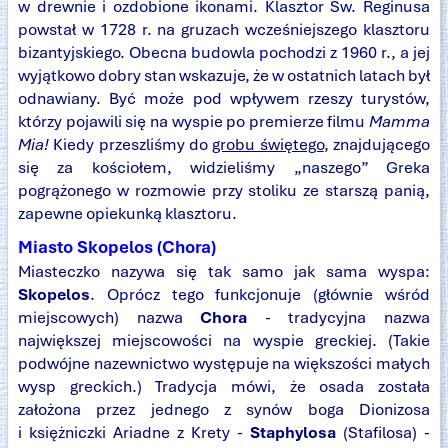
w drewnie i ozdobione ikonami. Klasztor Św. Reginusa
powstał w 1728 r. na gruzach wcześniejszego klasztoru
bizantyjskiego. Obecna budowla pochodzi z 1960 r., a jej
wyjątkowo dobry stan wskazuje, że w ostatnich latach był
odnawiany. Być może pod wpływem rzeszy turystów,
którzy pojawili się na wyspie po premierze filmu
Mamma
Mia!
Kiedy przeszliśmy do
grobu świętego
, znajdującego
się za kościołem, widzieliśmy „naszego” Greka
pogrążonego w rozmowie przy stoliku ze starszą panią,
zapewne opiekunką klasztoru.
Miasto Skopelos (Chora)
Miasteczko nazywa się tak samo jak sama wyspa:
Skopelos
. Oprócz tego funkcjonuje (głównie wśród
miejscowych) nazwa
Chora
- tradycyjna nazwa
największej miejscowości na wyspie greckiej. (Takie
podwójne nazewnictwo występuje na większości małych
wysp greckich.) Tradycja mówi, że osada została
założona przez jednego z synów boga Dionizosa
i księżniczki Ariadne z Krety -
Staphylosa
(Stafilosa) -