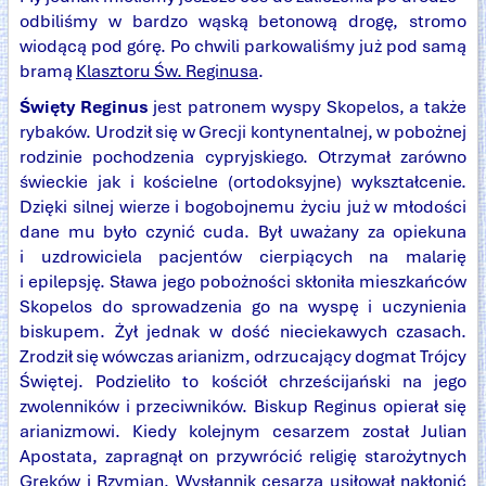
odbiliśmy w bardzo wąską betonową drogę, stromo
wiodącą pod górę. Po chwili parkowaliśmy już pod samą
bramą
Klasztoru Św. Reginusa
.
Święty Reginus
jest patronem wyspy Skopelos, a także
rybaków. Urodził się w Grecji kontynentalnej, w pobożnej
rodzinie pochodzenia cypryjskiego. Otrzymał zarówno
świeckie jak i kościelne (ortodoksyjne) wykształcenie.
Dzięki silnej wierze i bogobojnemu życiu już w młodości
dane mu było czynić cuda. Był uważany za opiekuna
i uzdrowiciela pacjentów cierpiących na malarię
i epilepsję. Sława jego pobożności skłoniła mieszkańców
Skopelos do sprowadzenia go na wyspę i uczynienia
biskupem. Żył jednak w dość nieciekawych czasach.
Zrodził się wówczas arianizm, odrzucający dogmat Trójcy
Świętej. Podzieliło to kościół chrześcijański na jego
zwolenników i przeciwników. Biskup Reginus opierał się
arianizmowi. Kiedy kolejnym cesarzem został Julian
Apostata, zapragnął on przywrócić religię starożytnych
Greków i Rzymian. Wysłannik cesarza usiłował nakłonić