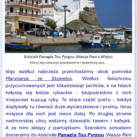
Kościół
Panagia Tou Pyrgou
(
Nasza Pani z Wieży
)
Kliknij aby zobaczyć powiększenie i dodatkowy opis...
Idąc wzdłuż nabrzeża przechodzimy obok pomnika
Marynarza ze Skopelos
. Wzdłuż falochronu
przycumowanych jest kilkadziesiąt jachtów, a na falach
kołyszą się łodzie rybackie - bezpośrednio z nich
miejscowi kupują ryby. To stara część portu - kiedyś
dopływały tu również duże wycieczkowce i promy, teraz
miejsce dla nich jest nieco dalej. Po drugiej stronie
nadmorskiej ulicy widzimy dziesiątki tawern i kafejek.
A za nimi sklepy z pamiątkami. Szerokimi schodami
docieramy do kościoła
Panagia Tou Pyrgou
(
Nasza Pani