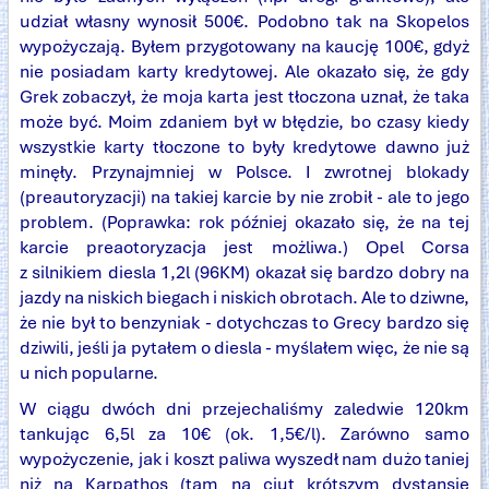
udział własny wynosił 500€. Podobno tak na Skopelos
wypożyczają. Byłem przygotowany na kaucję 100€, gdyż
nie posiadam karty kredytowej. Ale okazało się, że gdy
Grek zobaczył, że moja karta jest tłoczona uznał, że taka
może być. Moim zdaniem był w błędzie, bo czasy kiedy
wszystkie karty tłoczone to były kredytowe dawno już
minęły. Przynajmniej w Polsce. I zwrotnej blokady
(preautoryzacji) na takiej karcie by nie zrobił - ale to jego
problem. (Poprawka: rok później okazało się, że na tej
karcie preaotoryzacja jest możliwa.) Opel Corsa
z silnikiem diesla 1,2l (96KM) okazał się bardzo dobry na
jazdy na niskich biegach i niskich obrotach. Ale to dziwne,
że nie był to benzyniak - dotychczas to Grecy bardzo się
dziwili, jeśli ja pytałem o diesla - myślałem więc, że nie są
u nich popularne.
W ciągu dwóch dni przejechaliśmy zaledwie 120km
tankując 6,5l za 10€ (ok. 1,5€/l). Zarówno samo
wypożyczenie, jak i koszt paliwa wyszedł nam dużo taniej
niż na Karpathos (tam na ciut krótszym dystansie