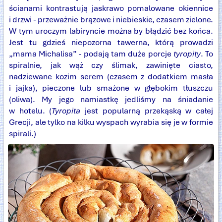
ścianami kontrastują jaskrawo pomalowane okiennice
i drzwi - przeważnie brązowe i niebieskie, czasem zielone.
W tym uroczym labiryncie można by błądzić bez końca.
Jest tu gdzieś niepozorna tawerna, którą prowadzi
„mama Michalisa” - podają tam duże porcje
tyropity
. To
spiralnie, jak wąż czy ślimak, zawinięte ciasto,
nadziewane kozim serem (czasem z dodatkiem masła
i jajka), pieczone lub smażone w głębokim tłuszczu
(oliwa). My jego namiastkę jedliśmy na śniadanie
w hotelu. (
Tyropita
jest popularną przekąską w całej
Grecji, ale tylko na kilku wyspach wyrabia się je w formie
spirali.)