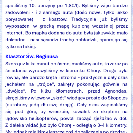
spaliliśmy 10l benzyny po 1,8€/l). Byliśmy więc bardzo
zadowoleni - i z samego auta (dość nowe, tylko lekko
porysowane) i z kosztów. Tradycyjnie już byliśmy
wyposażeni w grecką mapę kupioną wcześniej przez
Internet. Bo mapka dodana do auta była jak zwykle mało
dokładna - nasi sąsiedzi trochę pobłądzili, opierając się
tylko na takiej.
Klasztor Św. Reginusa
Skoro już kilka minut po ósmej mieliśmy auto, to zaraz po
śniadaniu wyruszyliśmy w kierunku Chory. Droga była
równa, ale bardzo kręta i stroma - praktycznie cały czas
jechałem na „trójce”, zakręty pokonując głównie na
„dwójce”. Po kilku kilometrach, przed Agnondas,
skręciliśmy w lewo w „skrót” wiodący prosto do Skopelos
(autobusy jadą dłuższą drogą). Cały czas wspinaliśmy
się pod górę, by wreszcie, kawałek za skrętem na
lądowisko helikopterów, powoli zacząć zjeżdżać w dół.
Z daleka widać już było Chorę - odległą o 3-4 kilometry.
My jednak mieliśmy jeszcze coś do zaliczenia po drodze -