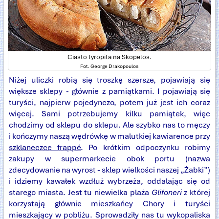
Ciasto tyropita na Skopelos.
Fot. George Drakopoulos
Niżej uliczki robią się troszkę szersze, pojawiają się
większe sklepy - głównie z pamiątkami. I pojawiają się
turyści, najpierw pojedynczo, potem już jest ich coraz
więcej. Sami potrzebujemy kilku pamiątek, więc
chodzimy od sklepu do sklepu. Ale szybko nas to męczy
i kończymy naszą wędrówkę w malutkiej kawiarence przy
szklaneczce frappé
. Po krótkim odpoczynku robimy
zakupy w supermarkecie obok portu (nazwa
zdecydowanie na wyrost - sklep wielkości naszej „Żabki”)
i idziemy kawałek wzdłuż wybrzeża, oddalając się od
starego miasta. Jest tu niewielka plaża
Glifoneri
z której
korzystają głównie mieszkańcy Chory i turyści
mieszkający w pobliżu. Sprowadziły nas tu wykopaliska