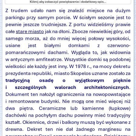
Kliknij aby zobaczyć powiększenie i dodatkowy opis...
Z trudem udało nam się znaleźć miejsce na dużym
parkingu przy samym porcie. W ścisłym sezonie jest to
pewnie jeszcze trudniejsze. Z portu widzieliśmy prawie
całe
stare miasto
jak na dłoni. Zbocze niewielkiej góry, od
samego morza, aż do mniej więcej połowy wysokości,
usiane jest białymi domkami z czerwono-
pomarańczowymi dachami. Wygląda to, jak widownia
w antycznym amfiteatrze. Wszystkie domki są podobnej
wielkości ale każdy jest inny. W 1978 r., na mocy dekretu
prezydenta republiki, miasto Skopelos uznane zostało za
tradycyjną osadę o wyjątkowym pięknie
i szczególnych walorach architektonicznych
.
Dokument ten nałożył ograniczenia na nowopowstające
i remontowane budynki. Nie mogą one mieć więcej niż
dwa piętra. Ceramiczne lub kamienne (łupkowe)
dachówki na pochyłym dachu powinny mieć tradycyjny
kształt. Okiennice, drzwi i balkony muszą być wykonane z
drewna. Dekret ten nie dał żadnego marginesu na