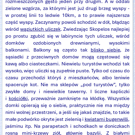
rozmieszczonych gęsto jeden przy drugim. A w oddali
zielone wzgórza, za którymi jest już drugi brzeg wyspy -
w prostej linii to ledwie 10km, a to prawie najszersza
część wyspy. Zaczynamy powoli schodzić w dół, błądząc
wśród
wąziutkich uliczek
. Zwiedzając Skopelos najlepiej
po prostu zgubić się w labiryncie tych uliczek, wśród
domków ozdobionych drewnianymi, wysokimi
balkonami. Balkony są często tak
blisko siebie
, że
sąsiadki z przeciwnych domów mogą częstować się
kawą albo ciasteczkami. Niewielu turystów wchodzi tak
wysoko, więc uliczki są zupełnie puste. Tylko od czasu do
czasu przechodzi któryś z mieszkańców, albo leniwie
spaceruje kot. Nie ma sklepów „pod turystów”, tylko
zwykłe domy i niewielkie tawerny. I liczne kapliczki
i
kościółki
, przeważnie zamknięte na kłódkę. Wszystkie
domki opierają się o siebie, praktycznie nie ma między
nimi wolnej przestrzeni, a jeśli się jakaś znajdzie, to takie
małe podwórko okryte jest zielenią i
kwiatami bugenwilli
,
jaśminu itp. Na parapetach i schodkach w doniczkach
rosną mini-krzewy ziół, głównie bazylii. Z białymi