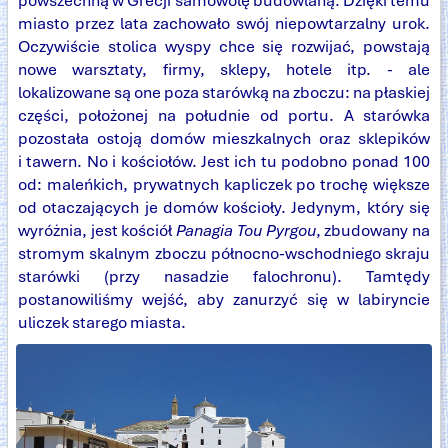
powszechną w Grecji samowolę budowlaną. Dzięki temu
miasto przez lata zachowało swój niepowtarzalny urok.
Oczywiście stolica wyspy chce się rozwijać, powstają
nowe warsztaty, firmy, sklepy, hotele itp. - ale
lokalizowane są one poza starówką na zboczu: na płaskiej
części, położonej na południe od portu. A starówka
pozostała ostoją domów mieszkalnych oraz sklepików
i tawern. No i kościołów. Jest ich tu podobno ponad 100
od: maleńkich, prywatnych kapliczek po trochę większe
od otaczających je domów kościoły. Jedynym, który się
wyróżnia, jest kościół
Panagia Tou Pyrgou
, zbudowany na
stromym skalnym zboczu północno-wschodniego skraju
starówki (przy nasadzie falochronu). Tamtędy
postanowiliśmy wejść, aby zanurzyć się w labiryncie
uliczek starego miasta.