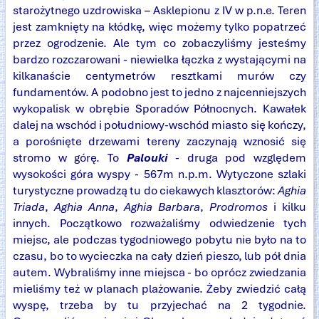
starożytnego uzdrowiska – Asklepionu z IV w p.n.e. Teren
jest zamknięty na kłódkę, więc możemy tylko popatrzeć
przez ogrodzenie. Ale tym co zobaczyliśmy jesteśmy
bardzo rozczarowani - niewielka łączka z wystającymi na
kilkanaście centymetrów resztkami murów czy
fundamentów. A podobno jest to jedno z najcenniejszych
wykopalisk w obrębie Sporadów Północnych. Kawałek
dalej na wschód i południowy-wschód miasto się kończy,
a porośnięte drzewami tereny zaczynają wznosić się
stromo w górę. To
Palouki
- druga pod względem
wysokości góra wyspy - 567m n.p.m. Wytyczone szlaki
turystyczne prowadzą tu do ciekawych klasztorów:
Aghia
Triada
,
Aghia Anna
,
Aghia Barbara
,
Prodromos
i kilku
innych. Początkowo rozważaliśmy odwiedzenie tych
miejsc, ale podczas tygodniowego pobytu nie było na to
czasu, bo to wycieczka na cały dzień pieszo, lub pół dnia
autem. Wybraliśmy inne miejsca - bo oprócz zwiedzania
mieliśmy też w planach plażowanie. Żeby zwiedzić całą
wyspę, trzeba by tu przyjechać na 2 tygodnie.