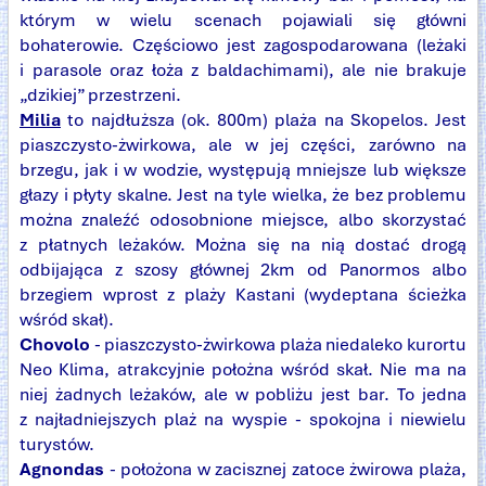
którym w wielu scenach pojawiali się główni
bohaterowie. Częściowo jest zagospodarowana (leżaki
i parasole oraz łoża z baldachimami), ale nie brakuje
„dzikiej” przestrzeni.
Milia
to najdłuższa (ok. 800m) plaża na Skopelos. Jest
piaszczysto-żwirkowa, ale w jej części, zarówno na
brzegu, jak i w wodzie, występują mniejsze lub większe
głazy i płyty skalne. Jest na tyle wielka, że bez problemu
można znaleźć odosobnione miejsce, albo skorzystać
z płatnych leżaków. Można się na nią dostać drogą
odbijająca z szosy głównej 2km od Panormos albo
brzegiem wprost z plaży Kastani (wydeptana ścieżka
wśród skał).
Chovolo
- piaszczysto-żwirkowa plaża niedaleko kurortu
Neo Klima, atrakcyjnie położna wśród skał. Nie ma na
niej żadnych leżaków, ale w pobliżu jest bar. To jedna
z najładniejszych plaż na wyspie - spokojna i niewielu
turystów.
Agnondas
- położona w zacisznej zatoce żwirowa plaża,