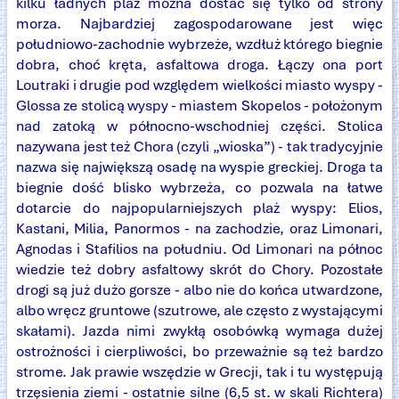
kilku ładnych plaż można dostać się tylko od strony
morza. Najbardziej zagospodarowane jest więc
południowo-zachodnie wybrzeże, wzdłuż którego biegnie
dobra, choć kręta, asfaltowa droga. Łączy ona port
Loutraki i drugie pod względem wielkości miasto wyspy -
Glossa ze stolicą wyspy - miastem Skopelos - położonym
nad zatoką w północno-wschodniej części. Stolica
nazywana jest też Chora (czyli „wioska”) - tak tradycyjnie
nazwa się największą osadę na wyspie greckiej. Droga ta
biegnie dość blisko wybrzeża, co pozwala na łatwe
dotarcie do najpopularniejszych plaż wyspy: Elios,
Kastani, Milia, Panormos - na zachodzie, oraz Limonari,
Agnodas i Stafilios na południu. Od Limonari na północ
wiedzie też dobry asfaltowy skrót do Chory. Pozostałe
drogi są już dużo gorsze - albo nie do końca utwardzone,
albo wręcz gruntowe (szutrowe, ale często z wystającymi
skałami). Jazda nimi zwykłą osobówką wymaga dużej
ostrożności i cierpliwości, bo przeważnie są też bardzo
strome. Jak prawie wszędzie w Grecji, tak i tu występują
trzęsienia ziemi - ostatnie silne (6,5 st. w skali Richtera)