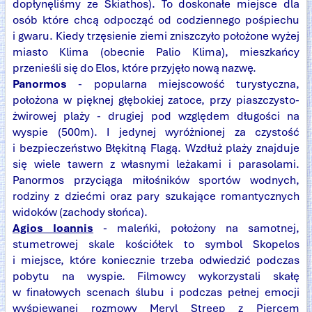
dopłynęliśmy ze Skiathos). To doskonałe miejsce dla
osób które chcą odpocząć od codziennego pośpiechu
i gwaru. Kiedy trzęsienie ziemi zniszczyło położone wyżej
miasto Klima (obecnie Palio Klima), mieszkańcy
przenieśli się do Elos, które przyjęło nową nazwę.
Panormos
- popularna miejscowość turystyczna,
położona w pięknej głębokiej zatoce, przy piaszczysto-
żwirowej plaży - drugiej pod względem długości na
wyspie (500m). I jedynej wyróżnionej za czystość
i bezpieczeństwo Błękitną Flagą. Wzdłuż plaży znajduje
się wiele tawern z własnymi leżakami i parasolami.
Panormos przyciąga miłośników sportów wodnych,
rodziny z dziećmi oraz pary szukające romantycznych
widoków (zachody słońca).
Agios Ioannis
- maleńki, położony na samotnej,
stumetrowej skale kościółek to symbol Skopelos
i miejsce, które koniecznie trzeba odwiedzić podczas
pobytu na wyspie. Filmowcy wykorzystali skałę
w finałowych scenach ślubu i podczas pełnej emocji
wyśpiewanej rozmowy Meryl Streep z Piercem