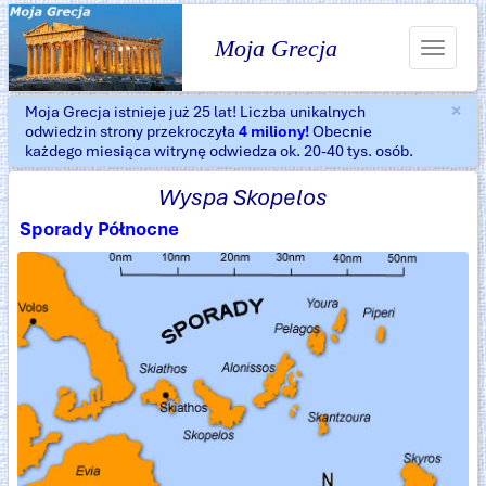
Moja Grecja
Toggle
navigat
×
Moja Grecja istnieje już 25 lat! Liczba unikalnych
Za
odwiedzin strony przekroczyła
4 miliony!
Obecnie
każdego miesiąca witrynę odwiedza ok. 20-40 tys. osób.
Wyspa Skopelos
Sporady Północne