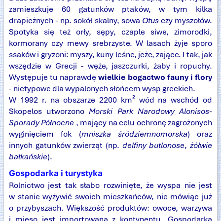
zamieszkuje 60 gatunków ptaków, w tym kilka
drapieżnych - np. sokół skalny, sowa
Otus
czy myszołów.
Spotyka się też orły, sępy, czaple siwe, zimorodki,
kormorany czy mewy srebrzyste. W lasach żyje sporo
ssaków i gryzoni: myszy, kuny leśne, jeże, zające. I tak, jak
wszędzie w Grecji - węże, jaszczurki, żaby i ropuchy.
Występuje tu naprawdę
wielkie bogactwo fauny i flory
- nietypowe dla wypalonych słońcem wysp greckich.
W 1992 r. na obszarze 2200 km² wód na wschód od
Skopelos utworzono
Morski Park Narodowy Alonisos-
Sporady Północne
, mający na celu ochronę zagrożonych
wyginięciem fok (
mniszka śródziemnomorska
) oraz
innych gatunków zwierząt (np.
delfiny butlonose
,
żółwie
bałkańskie
).
Gospodarka i turystyka
Rolnictwo jest tak słabo rozwinięte, że wyspa nie jest
w stanie wyżywić swoich mieszkańców, nie mówiąc już
o przybyszach. Większość produktów: owoce, warzywa
i mięso jest importowana z kontynentu. Gospodarka