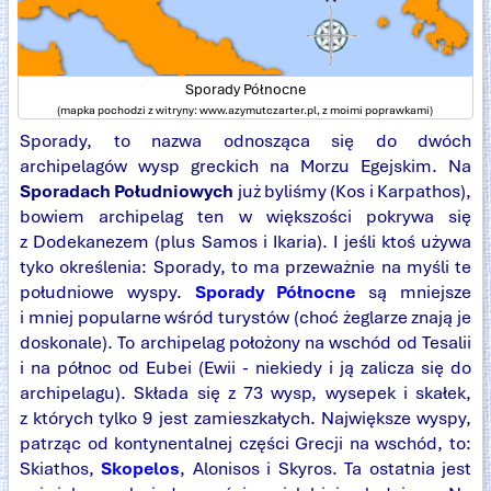
Sporady Północne
(mapka pochodzi z witryny: www.azymutczarter.pl, z moimi poprawkami)
Sporady, to nazwa odnosząca się do dwóch
archipelagów wysp greckich na Morzu Egejskim. Na
Sporadach Południowych
już byliśmy (Kos i Karpathos),
bowiem archipelag ten w większości pokrywa się
z Dodekanezem (plus Samos i Ikaria). I jeśli ktoś używa
tyko określenia: Sporady, to ma przeważnie na myśli te
południowe wyspy.
Sporady Północne
są mniejsze
i mniej popularne wśród turystów (choć żeglarze znają je
doskonale). To archipelag położony na wschód od Tesalii
i na północ od Eubei (Ewii - niekiedy i ją zalicza się do
archipelagu). Składa się z 73 wysp, wysepek i skałek,
z których tylko 9 jest zamieszkałych. Największe wyspy,
patrząc od kontynentalnej części Grecji na wschód, to:
Skiathos,
Skopelos
, Alonisos i Skyros. Ta ostatnia jest