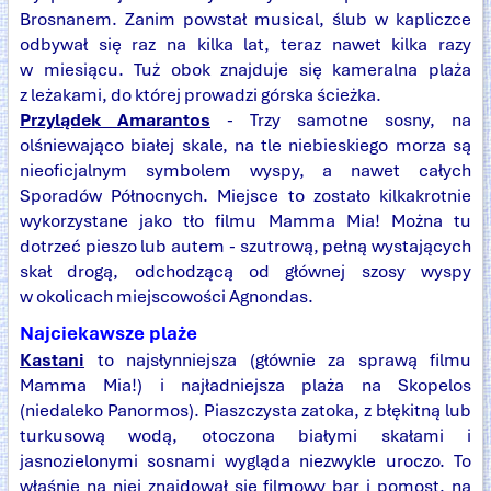
Brosnanem. Zanim powstał musical, ślub w kapliczce
odbywał się raz na kilka lat, teraz nawet kilka razy
w miesiącu. Tuż obok znajduje się kameralna plaża
z leżakami, do której prowadzi górska ścieżka.
Przylądek Amarantos
- Trzy samotne sosny, na
olśniewająco białej skale, na tle niebieskiego morza są
nieoficjalnym symbolem wyspy, a nawet całych
Sporadów Północnych. Miejsce to zostało kilkakrotnie
wykorzystane jako tło filmu Mamma Mia! Można tu
dotrzeć pieszo lub autem - szutrową, pełną wystających
skał drogą, odchodzącą od głównej szosy wyspy
w okolicach miejscowości Agnondas.
Najciekawsze plaże
Kastani
to najsłynniejsza (głównie za sprawą filmu
Mamma Mia!) i najładniejsza plaża na Skopelos
(niedaleko Panormos). Piaszczysta zatoka, z błękitną lub
turkusową wodą, otoczona białymi skałami i
jasnozielonymi sosnami wygląda niezwykle uroczo. To
właśnie na niej znajdował się filmowy bar i pomost, na