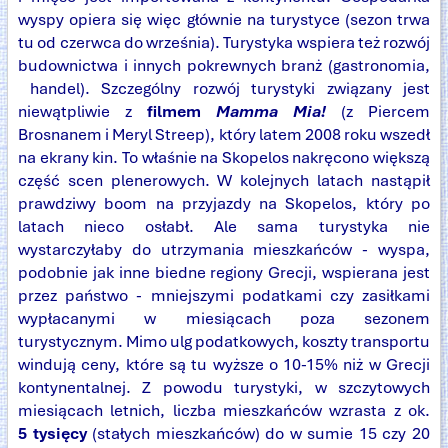
wyspy opiera się więc głównie na turystyce (sezon trwa
tu od czerwca do września). Turystyka wspiera też rozwój
budownictwa i innych pokrewnych branż (gastronomia,
handel). Szczególny rozwój turystyki związany jest
niewątpliwie z
filmem
Mamma Mia!
(z Piercem
Brosnanem i Meryl Streep), który latem 2008 roku wszedł
na ekrany kin. To właśnie na Skopelos nakręcono większą
część scen plenerowych. W kolejnych latach nastąpił
prawdziwy boom na przyjazdy na Skopelos, który po
latach nieco osłabł. Ale sama turystyka nie
wystarczyłaby do utrzymania mieszkańców - wyspa,
podobnie jak inne biedne regiony Grecji, wspierana jest
przez państwo - mniejszymi podatkami czy zasiłkami
wypłacanymi w miesiącach poza sezonem
turystycznym. Mimo ulg podatkowych, koszty transportu
windują ceny, które są tu wyższe o 10-15% niż w Grecji
kontynentalnej. Z powodu turystyki, w szczytowych
miesiącach letnich, liczba mieszkańców wzrasta z ok.
5 tysięcy
(stałych mieszkańców) do w sumie 15 czy 20