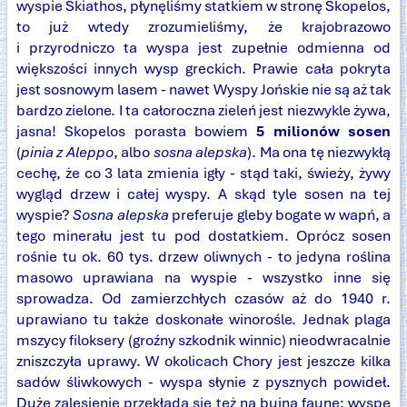
wyspie Skiathos, płynęliśmy statkiem w stronę Skopelos,
to już wtedy zrozumieliśmy, że krajobrazowo
i przyrodniczo ta wyspa jest zupełnie odmienna od
większości innych wysp greckich. Prawie cała pokryta
jest sosnowym lasem - nawet Wyspy Jońskie nie są aż tak
bardzo zielone. I ta całoroczna zieleń jest niezwykle żywa,
jasna! Skopelos porasta bowiem
5 milionów sosen
(
pinia z Aleppo
, albo
sosna alepska
). Ma ona tę niezwykłą
cechę, że co 3 lata zmienia igły - stąd taki, świeży, żywy
wygląd drzew i całej wyspy. A skąd tyle sosen na tej
wyspie?
Sosna alepska
preferuje gleby bogate w wapń, a
tego minerału jest tu pod dostatkiem. Oprócz sosen
rośnie tu ok. 60 tys. drzew oliwnych - to jedyna roślina
masowo uprawiana na wyspie - wszystko inne się
sprowadza. Od zamierzchłych czasów aż do 1940 r.
uprawiano tu także doskonałe winorośle. Jednak plaga
mszycy filoksery (groźny szkodnik winnic) nieodwracalnie
zniszczyła uprawy. W okolicach Chory jest jeszcze kilka
sadów śliwkowych - wyspa słynie z pysznych powideł.
Duże zalesienie przekłada się też na bujną faunę: wyspę