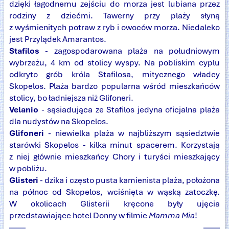
dzięki łagodnemu zejściu do morza jest lubiana przez
rodziny z dziećmi. Tawerny przy plaży słyną
z wyśmienitych potraw z ryb i owoców morza. Niedaleko
jest Przylądek Amarantos.
Stafilos
- zagospodarowana plaża na południowym
wybrzeżu, 4 km od stolicy wyspy. Na pobliskim cyplu
odkryto grób króla Stafilosa, mitycznego władcy
Skopelos. Plaża bardzo popularna wśród mieszkańców
stolicy, bo ładniejsza niż Glifoneri.
Velanio
- sąsiadująca ze Stafilos jedyna oficjalna plaża
dla nudystów na Skopelos.
Glifoneri
- niewielka plaża w najbliższym sąsiedztwie
starówki Skopelos - kilka minut spacerem. Korzystają
z niej głównie mieszkańcy Chory i turyści mieszkający
w pobliżu.
Glisteri
- dzika i często pusta kamienista plaża, położona
na północ od Skopelos, wciśnięta w wąską zatoczkę.
W okolicach Glisterii kręcone były ujęcia
przedstawiające hotel Donny w filmie
Mamma Mia
!