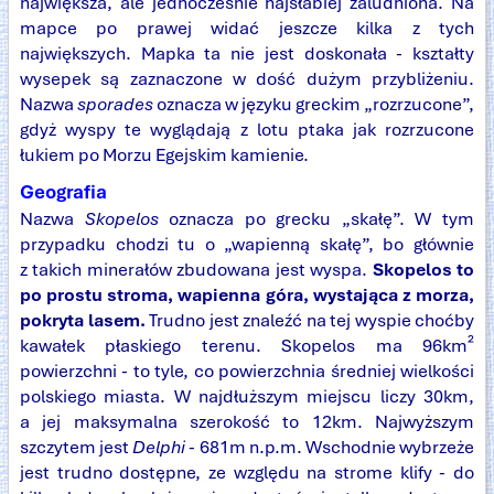
największa, ale jednocześnie najsłabiej zaludniona. Na
mapce po prawej widać jeszcze kilka z tych
największych. Mapka ta nie jest doskonała - kształty
wysepek są zaznaczone w dość dużym przybliżeniu.
Nazwa
sporades
oznacza w języku greckim „rozrzucone”,
gdyż wyspy te wyglądają z lotu ptaka jak rozrzucone
łukiem po Morzu Egejskim kamienie.
Geografia
Nazwa
Skopelos
oznacza po grecku „skałę”. W tym
przypadku chodzi tu o „wapienną skałę”, bo głównie
z takich minerałów zbudowana jest wyspa.
Skopelos to
po prostu stroma, wapienna góra, wystająca z morza,
pokryta lasem.
Trudno jest znaleźć na tej wyspie choćby
kawałek płaskiego terenu. Skopelos ma 96km²
powierzchni - to tyle, co powierzchnia średniej wielkości
polskiego miasta. W najdłuższym miejscu liczy 30km,
a jej maksymalna szerokość to 12km. Najwyższym
szczytem jest
Delphi
- 681m n.p.m. Wschodnie wybrzeże
jest trudno dostępne, ze względu na strome klify - do