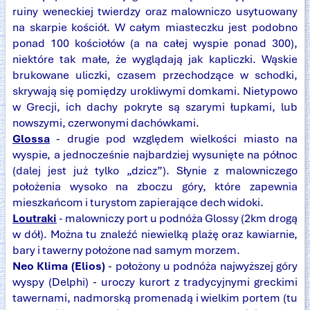
ruiny weneckiej twierdzy oraz malowniczo usytuowany
na skarpie kościół. W całym miasteczku jest podobno
ponad 100 kościołów (a na całej wyspie ponad 300),
niektóre tak małe, że wyglądają jak kapliczki. Wąskie
brukowane uliczki, czasem przechodzące w schodki,
skrywają się pomiędzy urokliwymi domkami. Nietypowo
w Grecji, ich dachy pokryte są szarymi łupkami, lub
nowszymi, czerwonymi dachówkami.
Glossa
- drugie pod względem wielkości miasto na
wyspie, a jednocześnie najbardziej wysunięte na północ
(dalej jest już tylko „dzicz”). Słynie z malowniczego
położenia wysoko na zboczu góry, które zapewnia
mieszkańcom i turystom zapierające dech widoki.
Loutraki
- malowniczy port u podnóża Glossy (2km drogą
w dół). Można tu znaleźć niewielką plażę oraz kawiarnie,
bary i tawerny położone nad samym morzem.
Neo Klima (Elios)
- położony u podnóża najwyższej góry
wyspy (Delphi) - uroczy kurort z tradycyjnymi greckimi
tawernami, nadmorską promenadą i wielkim portem (tu