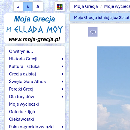
A
Moja Grecja
Moje wyciecz
A
A
Moja Grecja istnieje już 25 la
O witrynie...
Historia Grecji
Kultura i sztuka
Grecja dzisiaj
Święta Góra Athos
Perełki Grecji
Dla turystów
Moje wycieczki
Galeria zdjęć
Ciekawostki
Polsko-greckie związki