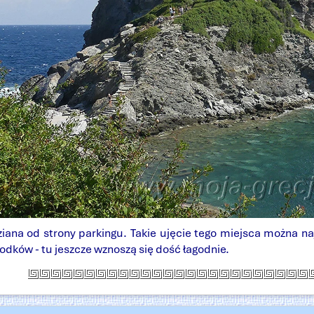
ziana od strony parkingu. Takie ujęcie tego miejsca można na
dków - tu jeszcze wznoszą się dość łagodnie.