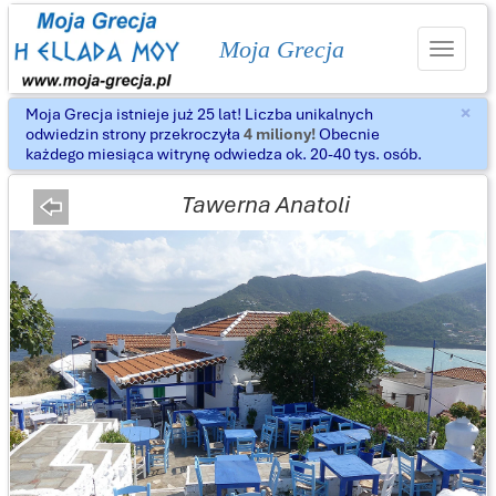
Moja Grecja
Toggle
navigat
×
Moja Grecja istnieje już 25 lat! Liczba unikalnych
Za
odwiedzin strony przekroczyła
4 miliony!
Obecnie
każdego miesiąca witrynę odwiedza ok. 20-40 tys. osób.
Tawerna Anatoli