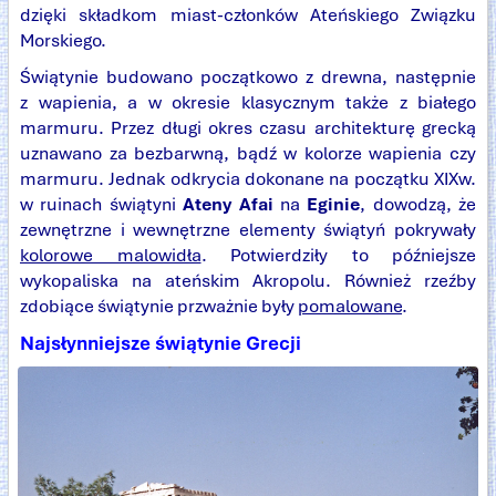
dzięki składkom miast-członków Ateńskiego Związku
Morskiego.
Świątynie budowano początkowo z drewna, następnie
z wapienia, a w okresie klasycznym także z białego
marmuru. Przez długi okres czasu architekturę grecką
uznawano za bezbarwną, bądź w kolorze wapienia czy
marmuru. Jednak odkrycia dokonane na początku XIXw.
w ruinach świątyni
Ateny Afai
na
Eginie
, dowodzą, że
zewnętrzne i wewnętrzne elementy świątyń pokrywały
kolorowe malowidła
. Potwierdziły to późniejsze
wykopaliska na ateńskim Akropolu. Również rzeźby
zdobiące świątynie przważnie były
pomalowane
.
Najsłynniejsze świątynie Grecji