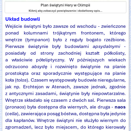
Plan świątyni Hery w Olimpii
Kliknij aby zobaczyć powiększenie i dodatkowy opis...
Układ budowli
Wejście świątyni było zawsze od wschodu - zwieńczone
ponad kolumnami trójkątnym frontonem, którego
wnętrze (
tympanon
) było z reguły bogato rzeźbione.
Pierwsze świątynie były budowlami
apsydalnymi
-
posiadały od strony zachodniej kształt półkolisty,
a właściwie półeliptyczny. W późniejszych wiekach
odrzucono
absydę
i rozwinięto świątynie na planie
prostokąta oraz sporadycznie występujące na planie
koła (
tolos
). Czasem występowały budowle nieregularne,
jak np. Erchtejon w Atenach, zawsze jednak, zgodnie
z antycznymi zasadami, świątynie były niepowtarzalne.
Wnętrze składało się czasem z dwóch sal. Pierwsza sala
(
pronaos
) była dostępna dla wiernych, ale druga -
naos
(
cella
), zawierająca posąg bóstwa, dostępna była jedynie
dla kapłanów. Wnętrze świątyni nie służyło wiernym do
zgromadzeń, lecz było miejscem, do którego kierowały