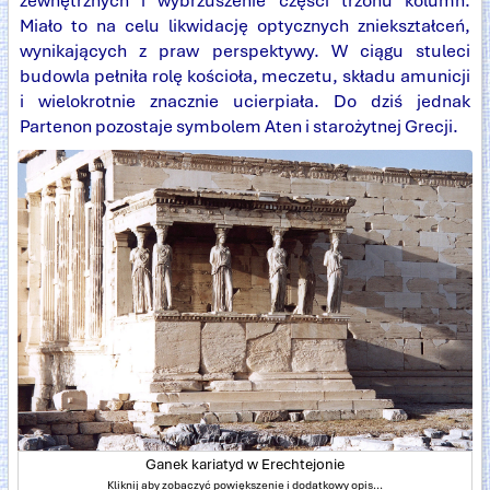
zewnętrznych i wybrzuszenie części trzonu kolumn.
Miało to na celu likwidację optycznych zniekształceń,
wynikających z praw perspektywy. W ciągu stuleci
budowla pełniła rolę kościoła, meczetu, składu amunicji
i wielokrotnie znacznie ucierpiała. Do dziś jednak
Partenon pozostaje symbolem Aten i starożytnej Grecji.
Ganek kariatyd w Erechtejonie
Kliknij aby zobaczyć powiększenie i dodatkowy opis...