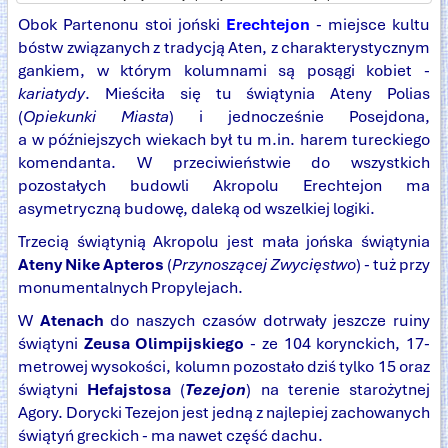
Obok Partenonu stoi joński
Erechtejon
- miejsce kultu
bóstw związanych z tradycją Aten, z charakterystycznym
gankiem, w którym kolumnami są posągi kobiet -
kariatydy
. Mieściła się tu świątynia Ateny Polias
(
Opiekunki Miasta
) i jednocześnie Posejdona,
a w późniejszych wiekach był tu m.in. harem tureckiego
komendanta. W przeciwieństwie do wszystkich
pozostałych budowli Akropolu Erechtejon ma
asymetryczną budowę, daleką od wszelkiej logiki.
Trzecią świątynią Akropolu jest mała jońska świątynia
Ateny Nike Apteros
(
Przynoszącej Zwycięstwo
) - tuż przy
monumentalnych Propylejach.
W
Atenach
do naszych czasów dotrwały jeszcze ruiny
świątyni
Zeusa Olimpijskiego
- ze 104 korynckich, 17-
metrowej wysokości, kolumn pozostało dziś tylko 15 oraz
świątyni
Hefajstosa
(
Tezejon
) na terenie starożytnej
Agory. Dorycki Tezejon jest jedną z najlepiej zachowanych
świątyń greckich - ma nawet część dachu.