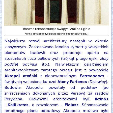
Barwna rekonstrukcja świątyni Afai na Eginie
Kliknij aby zobaczyć powiększenie i dodatkowy opis...
Największy rozwój architektury nastąpił w okresie
klasycznym. Zastosowano idealną symetrię wszystkich
elementów budowli oraz proporcje oparte na
stosunkach liczb całkowitych (trójkąt pitagorejski,
złoty
podział odcinka
itp.). Największym osiągnięciem
architektonicznym tamtego okresu jest z pewnością
Akropol ateński
z niepowtarzalnym
Partenonem
-
świątynią wniesioną ku czci
Ateny Partenos
(
Dziewicy
).
Budowle Akropolu powstały od podstaw (po
zniszczeniach dokonanych przez Persów) za rządów
Peryklesa. Głównymi architektami byli
Iktinos
i
Kallikrates
, a rzeźbiarzem -
Fidiasz
. Sfinansowanie
ambitnego planu odbudowy Akropolu możliwe było