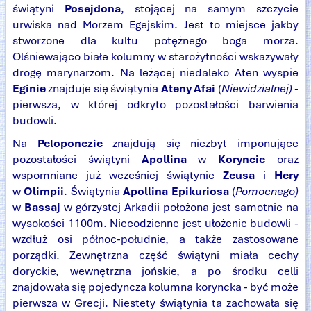
świątyni
Posejdona
, stojącej na samym szczycie
urwiska nad Morzem Egejskim. Jest to miejsce jakby
stworzone dla kultu potężnego boga morza.
Olśniewająco białe kolumny w starożytności wskazywały
drogę marynarzom. Na leżącej niedaleko Aten wyspie
Eginie
znajduje się świątynia
Ateny Afai
(
Niewidzialnej)
-
pierwsza, w której odkryto pozostałości barwienia
budowli.
Na
Peloponezie
znajdują się niezbyt imponujące
pozostałości świątyni
Apollina
w
Koryncie
oraz
wspomniane już wcześniej świątynie
Zeusa
i
Hery
w
Olimpii
. Świątynia
Apollina Epikuriosa
(
Pomocnego)
w
Bassaj
w górzystej Arkadii położona jest samotnie na
wysokości 1100m. Niecodzienne jest ułożenie budowli -
wzdłuż osi północ-południe, a także zastosowane
porządki. Zewnętrzna część świątyni miała cechy
doryckie, wewnętrzna jońskie, a po środku celli
znajdowała się pojedyncza kolumna koryncka - być może
pierwsza w Grecji. Niestety świątynia ta zachowała się