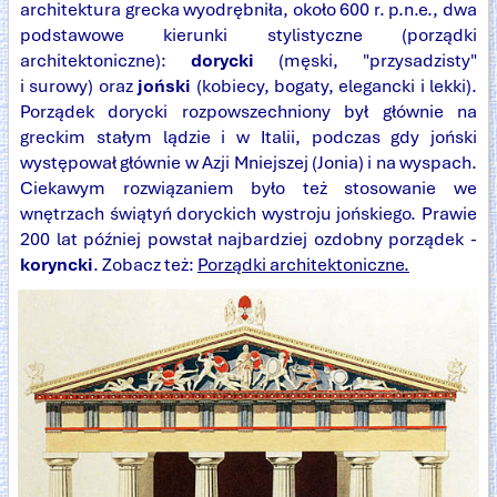
architektura grecka wyodrębniła, około 600 r. p.n.e., dwa
podstawowe kierunki stylistyczne (porządki
architektoniczne):
dorycki
(męski, "przysadzisty"
i surowy) oraz
joński
(kobiecy, bogaty, elegancki i lekki).
Porządek dorycki rozpowszechniony był głównie na
greckim stałym lądzie i w Italii, podczas gdy joński
występował głównie w Azji Mniejszej (Jonia) i na wyspach.
Ciekawym rozwiązaniem było też stosowanie we
wnętrzach świątyń doryckich wystroju jońskiego. Prawie
200 lat później powstał najbardziej ozdobny porządek -
koryncki
. Zobacz też:
Porządki architektoniczne.