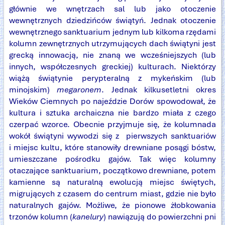
głównie we wnętrzach sal lub jako otoczenie
wewnętrznych dziedzińców świątyń. Jednak otoczenie
wewnętrznego sanktuarium jednym lub kilkoma rzędami
kolumn zewnętrznych utrzymujących dach świątyni jest
grecką innowacją, nie znaną we wcześniejszych (lub
innych, współczesnych greckiej) kulturach. Niektórzy
wiążą świątynie perypteralną z mykeńskim (lub
minojskim)
megaronem
. Jednak kilkusetletni okres
Wieków Ciemnych po najeździe Dorów spowodował, że
kultura i sztuka archaiczna nie bardzo miała z czego
czerpać wzorce. Obecnie przyjmuje się, że kolumnada
wokół świątyni wywodzi się z pierwszych sanktuariów
i miejsc kultu, które stanowiły drewniane posągi bóstw,
umieszczane pośrodku gajów. Tak więc kolumny
otaczające sanktuarium, początkowo drewniane, potem
kamienne są naturalną ewolucją miejsc świętych,
migrujących z czasem do centrum miast, gdzie nie było
naturalnych gajów. Możliwe, że pionowe żłobkowania
trzonów kolumn (
kanelury
) nawiązują do powierzchni pni