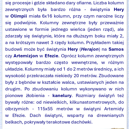
się procesje i gdzie składano dary ofiarne. Liczba kolumn
zewnętrznych była bardzo różna - świątynia
Hery
w
Olimpii
miała 6x16 kolumn, przy czym narożne liczy
się podwójnie. Kolumny zewnętrzne były przeważnie
ustawione w formie jednego wieńca (jeden rząd), ale
zdarzały się świątynie, które na dłuższym boku miały 2,
a na krótszym nawet 3 rzędy kolumn. Przykładem takiej
budowli może być świątynia
Hery
(
Herajon
) na
Samos
czy
Artemizjon
w
Efezie
. Oprócz kolumn zewnętrznych
występowały bardzo często wewnętrzne, w różnym
układzie. Kolumny miały od 1 do 2 metrów średnicy, a ich
wysokość przekraczała niekiedy 20 metrów. Zbudowane
były z bębnów w kształcie walca, ustawianych jeden na
drugim. Po zbudowaniu kolumn wykonywano w nich
pionowe żłobienia -
kanelury
. Rozmiary świątyń też
bywały różne: od niewielkich, kilkunastometrowych, do
olbrzymich - 115x55 metrów w świątyni Artemidy
w Efezie. Dach świątyni, wsparty na drewnianych
belkach, pokrywały terakotowe dachówki.