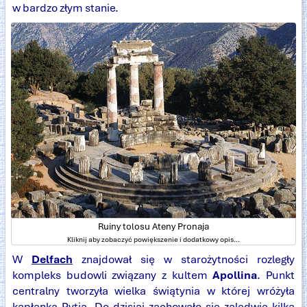
w bardzo złym stanie.
Ruiny tolosu Ateny Pronaja
Kliknij aby zobaczyć powiększenie i dodatkowy opis...
W
Delfach
znajdował się w starożytności rozległy
kompleks budowli związany z kultem
Apollina
. Punkt
centralny tworzyła wielka świątynia w której wróżyła
kapłanka Pytia. Do dzisiaj zachowało się zaledwie kilka