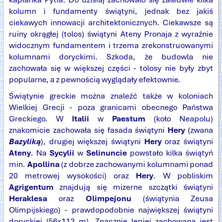
kolumn i fundamenty świątyni, jednak bez jakiś
ciekawych innowacji architektonicznych. Ciekawsze są
ruiny okrągłej (tolos) świątyni Ateny Pronaja z wyraźnie
widocznym fundamentem i trzema zrekonstruowanymi
kolumnami doryckimi. Szkoda, że budowla nie
zachowała się w większej części - tolosy nie były zbyt
popularne, a z pewnością wyglądały efektownie.
Świątynie greckie można znaleźć także w koloniach
Wielkiej Grecji - poza granicami obecnego Państwa
Greckiego. W
Italii
w
Paestum
(koło Neapolu)
znakomicie zachowała się fasada świątyni
Hery
(zwana
Bazyliką
), drugiej większej świątyni
Hery
oraz świątyni
Ateny
. Na
Sycylii
w
Selinuncie
powstało kilka świątyń
min.
Apollina
(z dobrze zachowanymi kolumnami ponad
20 metrowej wysokości) oraz
Hery
. W pobliskim
Agrigentum
znajdują się mizerne szczątki świątyni
Heraklesa
oraz
Olimpejonu
(świątynia Zeusa
Olimpijskiego) - prawdopodobnie największej świątyni
doryckiej (56x113 m). Znacznie lepiej zachowana jest