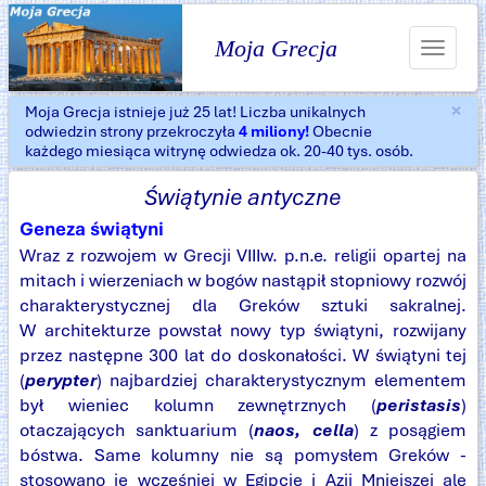
Moja Grecja
Toggle
navigat
×
Moja Grecja istnieje już 25 lat! Liczba unikalnych
Za
odwiedzin strony przekroczyła
4 miliony!
Obecnie
każdego miesiąca witrynę odwiedza ok. 20-40 tys. osób.
Świątynie antyczne
Geneza świątyni
Wraz z rozwojem w Grecji VIIIw. p.n.e. religii opartej na
mitach i wierzeniach w bogów nastąpił stopniowy rozwój
charakterystycznej dla Greków sztuki sakralnej.
W architekturze powstał nowy typ świątyni, rozwijany
przez następne 300 lat do doskonałości. W świątyni tej
(
perypter
) najbardziej charakterystycznym elementem
był wieniec kolumn zewnętrznych (
peristasis
)
otaczających sanktuarium (
naos, cella
) z posągiem
bóstwa. Same kolumny nie są pomysłem Greków -
stosowano je wcześniej w Egipcie i Azji Mniejszej ale