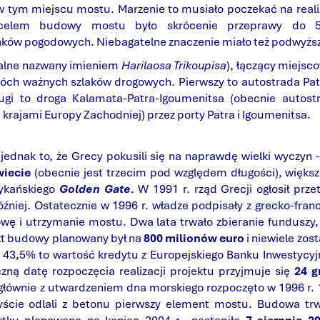
 tym miejscu mostu. Marzenie to musiało poczekać na reali
celem budowy mostu było skrócenie przeprawy do 
unków pogodowych. Niebagatelne znaczenie miało też podwyżs
jalne nazwany imieniem
Harilaosa Trikoupisa
), łączący miejsc
óch ważnych szlaków drogowych. Pierwszy to autostrada Patr
rugi to droga Kalamata-Patra-Igoumenitsa (obecnie autos
i krajami Europy Zachodniej) przez porty Patra i Igoumenitsa.
 jednak to, że Grecy pokusili się na naprawdę wielki wyczy
iecie
(obecnie jest trzecim pod względem długości), większ
ykańskiego
Golden Gate
. W 1991 r. rząd Grecji ogłosił pr
óźniej. Ostatecznie w 1996 r. władze podpisały z grecko-fra
owę i utrzymanie mostu. Dwa lata trwało zbieranie funduszy
zt budowy planowany był na
800 milionów euro
i niewiele zos
, 43,5% to wartość kredytu z Europejskiego Banku Inwestycyj
czną datę rozpoczęcia realizacji projektu przyjmuje się
24 g
łównie z utwardzeniem dna morskiego rozpoczęto w 1996 r. 1
zyście odlali z betonu pierwszy element mostu. Budowa trw