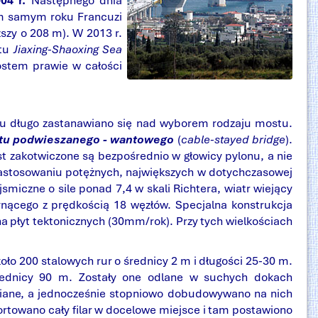
04 r.
Następnego dnia
ym samym roku Francuzi
szy o 208 m). W 2013 r.
stu
Jiaxing-Shaoxing Sea
ostem prawie w całości
nu długo zastanawiano się nad wyborem rodzaju mostu.
tu podwieszanego - wantowego
(
cable-stayed bridge
).
t zakotwiczone są bezpośrednio w głowicy pylonu, a nie
 zastosowaniu potężnych, największych w dotychczasowej
miczne o sile ponad 7,4 w skali Richtera, wiatr wiejący
nącego z prędkością 18 węzłów. Specjalna konstrukcja
na płyt tektonicznych (30mm/rok). Przy tych wielkościach
ło 200 stalowych rur o średnicy 2 m i długości 25-30 m.
rednicy 90 m. Zostały one odlane w suchych dokach
apiane, a jednocześnie stopniowo dobudowywano na nich
ortowano cały filar w docelowe miejsce i tam postawiono