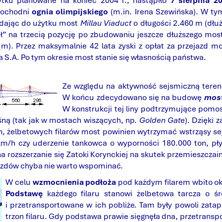
tku planowane na koniec 2004 r., nastąpiło
7 sierpnia 20
 pochodni
ognia olimpijskiego
(m.in. Irena Szewińska). W t
ddając do użytku most
Millau Viaduct
o długości 2.460 m (dłuż
dł” na trzecią pozycję po zbudowaniu jeszcze dłuższego mo
m). Przez maksymalnie 42 lata zyski z opłat za przejazd m
 S.A. Po tym okresie most stanie się własnością państwa.
Ze względu na aktywność sejsmiczną tere
W końcu zdecydowano się na budowę
mos
W konstrukcji tej liny podtrzymujące pomos
śną (tak jak w mostach wiszących, np.
Golden Gate
). Dzięki
h, żelbetowych filarów most powinien wytrzymać wstrząsy sejs
m/h czy uderzenie tankowca o wyporności 180.000 ton, pły
 rozszerzanie się Zatoki Korynckiej na skutek przemieszczai
azdów chyba nie warto wspominać.
W celu
wzmocnienia podłoża
pod każdym filarem wbito oko
Podstawę
każdego filaru stanowi żelbetowa tarcza o ś
i przetransportowane w ich pobliże. Tam były powoli zat
trzon filaru. Gdy podstawa prawie sięgnęła dna, przetransp