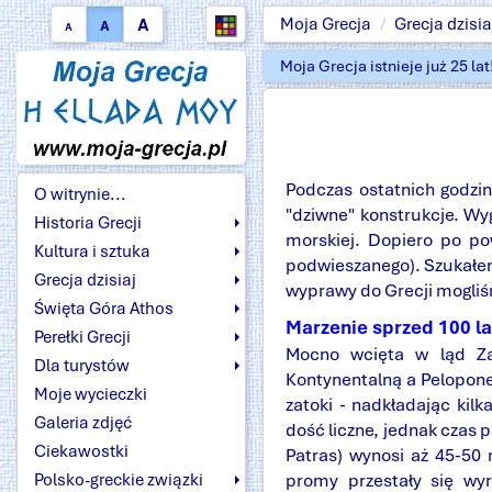
A
Moja Grecja
Grecja dzisia
A
A
Moja Grecja istnieje już 25 la
Podczas ostatnich godzin
O witrynie...
"dziwne" konstrukcje. Wy
Historia Grecji
morskiej. Dopiero po p
Kultura i sztuka
podwieszanego). Szukałem 
Grecja dzisiaj
wyprawy do Grecji mogli
Święta Góra Athos
Marzenie sprzed 100 la
Perełki Grecji
Mocno wcięta w ląd Za
Dla turystów
Kontynentalną a Pelopone
Moje wycieczki
zatoki - nadkładając kil
Galeria zdjęć
dość liczne, jednak czas 
Ciekawostki
Patras) wynosi aż 45-50 
promy przestały się wy
Polsko-greckie związki