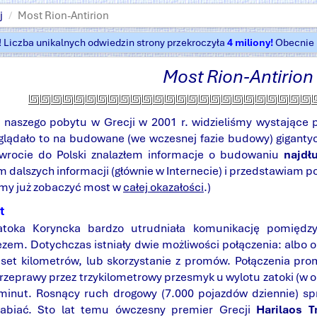
j
Most Rion-Antirion
t! Liczba unikalnych odwiedzin strony przekroczyła
4 miliony!
Obecnie k
Most
Rion-Antirion
 naszego pobytu w Grecji w 2001 r. widzieliśmy wystające 
glądało to na budowane (we wczesnej fazie budowy) giganty
owrocie do Polski znalazłem informacje o budowaniu
najdł
dalszych informacji (głównie w Internecie) i przedstawiam pon
śmy już zobaczyć most w
całej okazałości
.)
t
toka Koryncka bardzo utrudniała komunikację pomiędzy
zem. Dotychczas istniały dwie możliwości połączenia: albo o
kaset kilometrów, lub skorzystanie z promów. Połączenia pr
przeprawy przez trzykilometrowy przesmyk u wylotu zatoki (w 
minut. Rosnący ruch drogowy (7.000 pojazdów dziennie) spr
rabiać. Sto lat temu ówczesny premier Grecji
Harilaos T