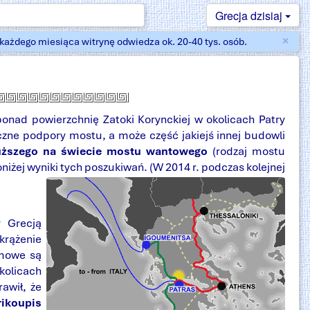
Grecja dzisiaj
×
ażdego miesiąca witrynę odwiedza ok. 20-40 tys. osób.
Zam
ponad powierzchnię Zatoki Korynckiej w okolicach Patry
czne podpory mostu, a może część jakiejś innej budowli
uższego na świecie mostu wantowego
(rodzaj mostu
iżej wyniki tych poszukiwań. (W 2014 r. podczas kolejnej
 Grecją
krążenie
omowe są
okolicach
awił, że
rikoupis