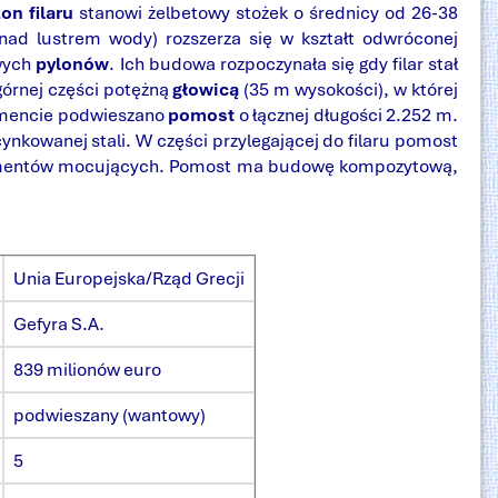
zon filaru
stanowi żelbetowy stożek o średnicy od 26-38
nad lustrem wody) rozszerza się w kształt odwróconej
owych
pylonów
. Ich budowa rozpoczynała się gdy filar stał
górnej części potężną
głowicą
(35 m wysokości), w której
gmencie podwieszano
pomost
o łącznej długości 2.252 m.
ynkowanej stali. W części przylegającej do filaru pomost
elementów mocujących. Pomost ma budowę kompozytową,
Unia Europejska/Rząd Grecji
Gefyra S.A.
839 milionów euro
podwieszany (wantowy)
5