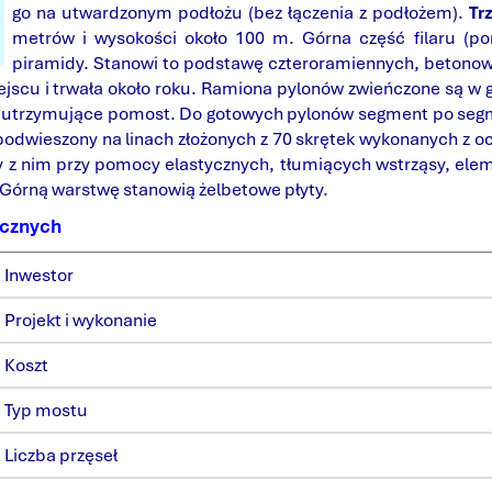
go na utwardzonym podłożu (bez łączenia z podłożem).
Tr
metrów i wysokości około 100 m. Górna część filaru (po
piramidy. Stanowi to podstawę czteroramiennych, beton
iejscu i trwała około roku. Ramiona pylonów zwieńczone są w 
utrzymujące pomost. Do gotowych pylonów segment po se
 podwieszony na linach złożonych z 70 skrętek wykonanych z oc
y z nim przy pomocy elastycznych, tłumiących wstrząsy, 
 Górną warstwę stanowią żelbetowe płyty.
ycznych
Inwestor
Projekt i wykonanie
Koszt
Typ mostu
Liczba przęseł