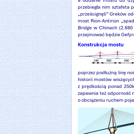
a oddanie mostu do uży
przebiegła nim sztafeta
„prześcignęli” Greków o
most Rion-Antirion „spa
Bridge
w Chinach (2.680 
przejmować będzie Gefyra
Konstrukcja mostu
poprzez podłużną linę no
historii mostów wiszącyc
z prędkością ponad 250k
zapewnia też odporność na
o obciążeniu ruchem poj