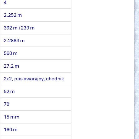
4
2.252 m
392 m i 239 m
2.2883 m
560 m
27,2 m
2x2, pas awaryjny, chodnik
52 m
70
15 mm
160 m