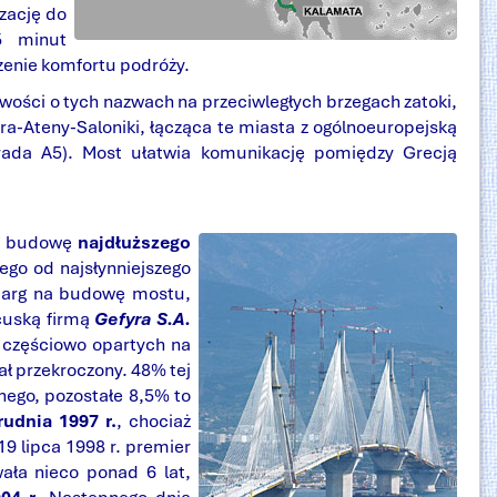
zację do
5 minut
zenie komfortu podróży.
owości o tych nazwach na przeciwległych brzegach zatoki,
a-Ateny-Saloniki, łącząca te miasta z ogólnoeuropejską
trada A5). Most ułatwia komunikację pomiędzy Grecją
n - budowę
najdłuższego
ego od najsłynniejszego
zetarg na budowę mostu,
ncuską firmą
Gefyra S.A.
, częściowo opartych na
tał przekroczony. 48% tej
nego, pozostałe 8,5% to
rudnia 1997 r.
, chociaż
9 lipca 1998 r. premier
ała nieco ponad 6 lat,