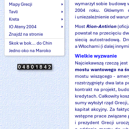
wymarzył sobie budowę w
Mapy Grecji
2004 roku. Głównym 
Tavli
i uniezależnienie od war
Kreta
Most
Rion-Antirion
(ofic
IO Ateny 2004
powstał na przecięciu dw
Znajdź na stronie
siecią autostradową. D
Skok w bok... do Chin
a Włochami (i dalej innym
Jedno oko na Maroko
Wielkie wyzwanie
Najciekawszą rzeczą jest
mostu wantowego na św
mostu wiszącego - amer
rozstrzygnięty dwa lata p
kontrakt na projekt, bud
kredytach. Całkowity kos
sumy wyłożył rząd Grecji
kapitał akcyjny. Za fakty
wstępne prace związane g
i prezydent Grecji uroc