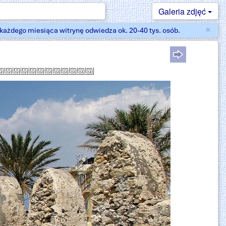
Galeria zdjęć
×
ażdego miesiąca witrynę odwiedza ok. 20-40 tys. osób.
Zam