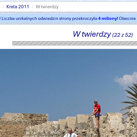
Kreta 2011
W twierdzy
t! Liczba unikalnych odwiedzin strony przekroczyła
4 miliony!
Obecnie k
W twierdzy
(22 z 52)