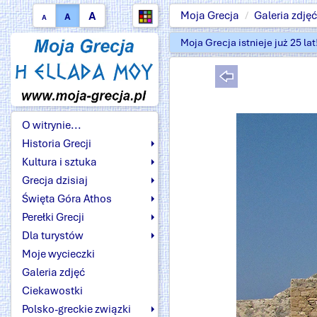
A
Moja Grecja
Galeria zdjęć
A
A
Moja Grecja istnieje już 25 la
O witrynie...
Historia Grecji
Kultura i sztuka
Grecja dzisiaj
Święta Góra Athos
Perełki Grecji
Dla turystów
Moje wycieczki
Galeria zdjęć
Ciekawostki
Polsko-greckie związki