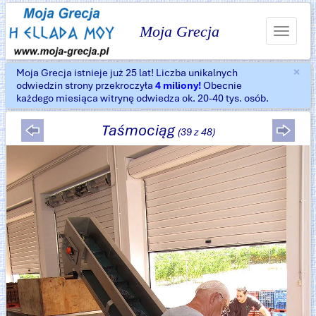
Moja Grecja
Toggle
navigat
×
Moja Grecja istnieje już 25 lat! Liczba unikalnych
Za
odwiedzin strony przekroczyła
4 miliony!
Obecnie
każdego miesiąca witrynę odwiedza ok. 20-40 tys. osób.
Taśmociąg
(39 z 48)