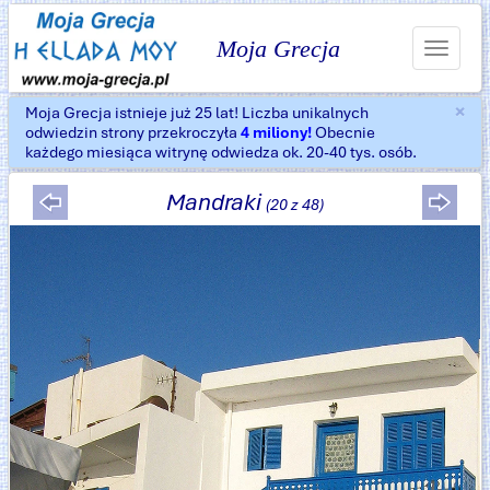
Moja Grecja
Toggle
navigat
×
Moja Grecja istnieje już 25 lat! Liczba unikalnych
Za
odwiedzin strony przekroczyła
4 miliony!
Obecnie
każdego miesiąca witrynę odwiedza ok. 20-40 tys. osób.
Mandraki
(20 z 48)