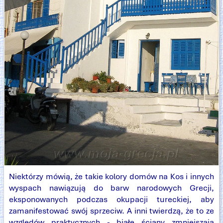
Niektórzy mówią, że takie kolory domów na Kos i innych
wyspach nawiązują do barw narodowych Grecji,
eksponowanych podczas okupacji tureckiej, aby
zamanifestować swój sprzeciw. A inni twierdzą, że to ze
względów praktycznych - białe ściany zmniejszają