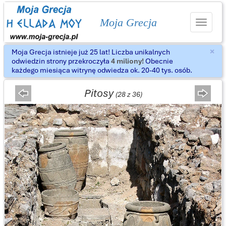
Moja Grecja
Toggle
navigat
×
Moja Grecja istnieje już 25 lat! Liczba unikalnych
Za
odwiedzin strony przekroczyła
4 miliony!
Obecnie
każdego miesiąca witrynę odwiedza ok. 20-40 tys. osób.
Pitosy
(28 z 36)