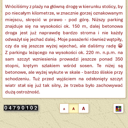
Wróciliśmy z plaży na główną drogę w kierunku stolicy, by
po niecałym kilometrze, w znacznie gorzej oznakowanym
miejscu, skręcić w prawo - pod górę. Niższy parking
znajduje się na wysokości ok. 150 m, dalej betonowa
droga jest już naprawdę bardzo stroma i nie każdy
odważył się jechać dalej. Moje pasażerki również wątpiły,
czy da się jeszcze wyżej wjechać, ale daliśmy radę 😀
Z parkingu leżącego na wysokości ok. 220 m. n.p.m. na
sam szczyt wzniesienia prowadzi jeszcze ponad 350
stopni, krętym szlakiem wśród sosen. Te niżej są
betonowe, ale wyżej wykute w skale - bardzo śliskie przy
schodzeniu. Tuż przed wyjściem na odsłonięty szczyt
wiatr stał się już tak silny, że trzeba było zachowywać
dużą ostrożność.
A
A
A