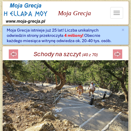
Moja Grecja
Toggle
navigat
×
Moja Grecja istnieje już 25 lat! Liczba unikalnych
Za
odwiedzin strony przekroczyła
4 miliony!
Obecnie
każdego miesiąca witrynę odwiedza ok. 20-40 tys. osób.
Schody na szczyt
(40 z 70)