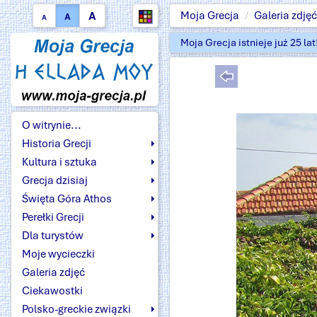
A
Moja Grecja
Galeria zdjęć
A
A
Moja Grecja istnieje już 25 la
O witrynie...
Historia Grecji
Kultura i sztuka
Grecja dzisiaj
Święta Góra Athos
Perełki Grecji
Dla turystów
Moje wycieczki
Galeria zdjęć
Ciekawostki
Polsko-greckie związki