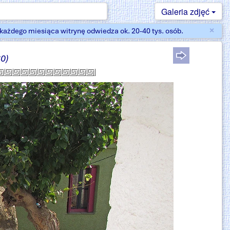
Galeria zdjęć
×
ażdego miesiąca witrynę odwiedza ok. 20-40 tys. osób.
Zam
60)