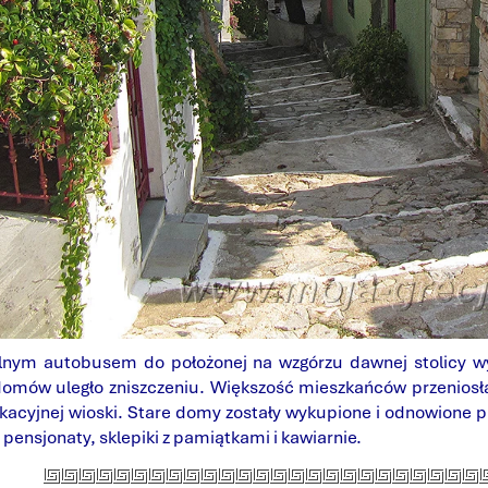
alnym autobusem do położonej na wzgórzu dawnej stolicy wys
domów uległo zniszczeniu. Większość mieszkańców przeniosła s
kacyjnej wioski. Stare domy zostały wykupione i odnowione 
pensjonaty, sklepiki z pamiątkami i kawiarnie.