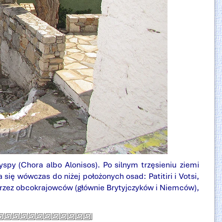
py (Chora albo Alonisos). Po silnym trzęsieniu ziemi
ię wówczas do niżej położonych osad: Patitiri i Votsi,
przez obcokrajowców (głównie Brytyjczyków i Niemców),