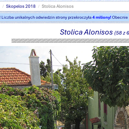
Skopelos 2018
Stolica Alonisos
t! Liczba unikalnych odwiedzin strony przekroczyła
4 miliony!
Obecnie k
Stolica Alonisos
(58 z 