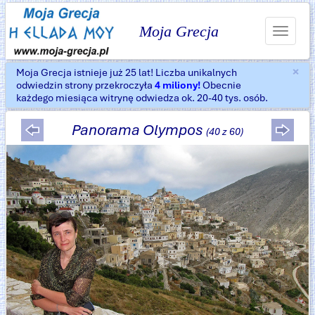
Moja Grecja
Toggle
navigat
×
Moja Grecja istnieje już 25 lat! Liczba unikalnych
Za
odwiedzin strony przekroczyła
4 miliony!
Obecnie
każdego miesiąca witrynę odwiedza ok. 20-40 tys. osób.
Panorama Olympos
(40 z 60)