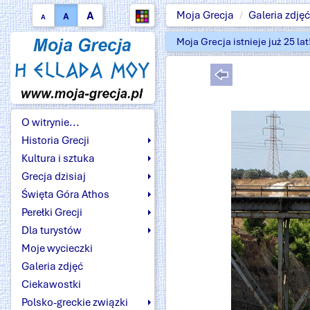
A
Moja Grecja
Galeria zdjęć
A
A
Moja Grecja istnieje już 25 la
O witrynie...
Historia Grecji
Kultura i sztuka
Grecja dzisiaj
Święta Góra Athos
Perełki Grecji
Dla turystów
Moje wycieczki
Galeria zdjęć
Ciekawostki
Polsko-greckie związki