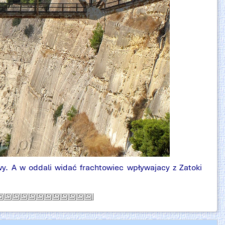
y. A w oddali widać frachtowiec wpływajacy z Zatoki