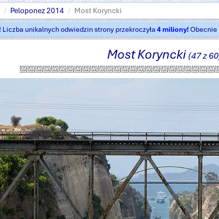
Peloponez 2014
Most Koryncki
t! Liczba unikalnych odwiedzin strony przekroczyła
4 miliony!
Obecnie k
Most Koryncki
(47 z 60