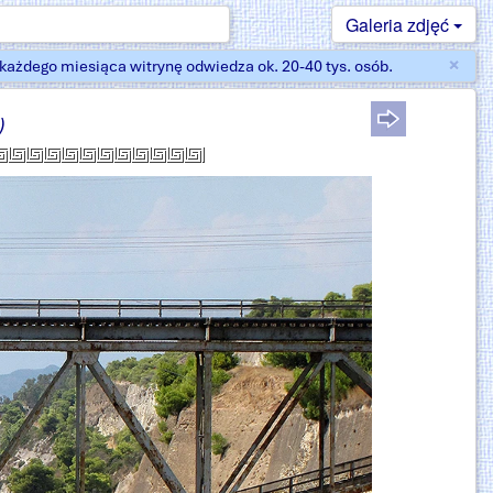
Galeria zdjęć
×
ażdego miesiąca witrynę odwiedza ok. 20-40 tys. osób.
Zam
)