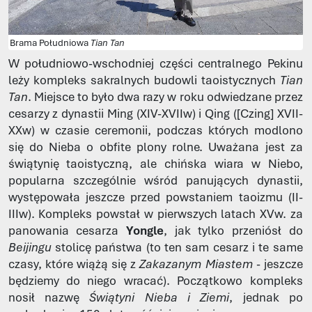
Brama Południowa
Tian Tan
W południowo-wschodniej części centralnego Pekinu
leży kompleks sakralnych budowli taoistycznych
Tian
Tan
. Miejsce to było dwa razy w roku odwiedzane przez
cesarzy z dynastii Ming (XIV-XVIIw) i Qing ([Czing] XVII-
XXw) w czasie ceremonii, podczas których modlono
się do Nieba o obfite plony rolne. Uważana jest za
świątynię taoistyczną, ale chińska wiara w Niebo,
popularna szczególnie wśród panujących dynastii,
występowała jeszcze przed powstaniem taoizmu (II-
IIIw). Kompleks powstał w pierwszych latach XVw. za
panowania cesarza
Yongle
, jak tylko przeniósł do
Beijingu
stolicę państwa (to ten sam cesarz i te same
czasy, które wiążą się z
Zakazanym Miastem
- jeszcze
będziemy do niego wracać). Początkowo kompleks
nosił nazwę
Świątyni Nieba i Ziemi
, jednak po