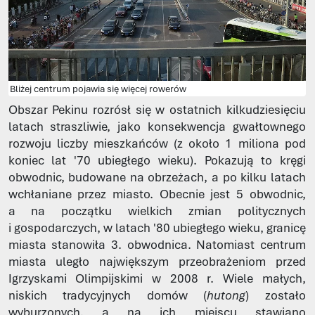
Bliżej centrum pojawia się więcej rowerów
Obszar Pekinu rozrósł się w ostatnich kilkudziesięciu
latach straszliwie, jako konsekwencja gwałtownego
rozwoju liczby mieszkańców (z około 1 miliona pod
koniec lat '70 ubiegłego wieku). Pokazują to kręgi
obwodnic, budowane na obrzeżach, a po kilku latach
wchłaniane przez miasto. Obecnie jest 5 obwodnic,
a na początku wielkich zmian politycznych
i gospodarczych, w latach '80 ubiegłego wieku, granicę
miasta stanowiła 3. obwodnica. Natomiast centrum
miasta uległo największym przeobrażeniom przed
Igrzyskami Olimpijskimi w 2008 r. Wiele małych,
niskich tradycyjnych domów (
hutong
) zostało
wyburzonych, a na ich miejscu stawiano