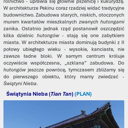
rolnictwo - uprawia się głównie pszenicę i kukurydzę.
W architekturze Pekinu coraz rzadziej widać tradycyjne
budownictwo. Zabudowa starych, niskich, otoczonych
murem kwartałów mieszkalnych zwanych
hutongami
zanika. Ostatnio jednak rząd postanowił oszczędzić
kilka dzielnic
hutongów
- stają się one zabytkiem
miasta. W architekturze miasta dominują budynki z II
połowy ubiegłego wieku - wysokie, kanciaste, nie
zawsze ładne bloki. W samym centrum króluje
oczywiście współczesna, „szklana” zabudowa. Do
hutongów
jeszcze powrócę, tymczasem zbliżamy się
do pierwszego obiektu, który mamy zwiedzać -
Świątyni Nieba
.
Świątynia Nieba (
Tian Tan
)
(PLAN)