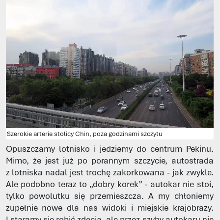
Szerokie arterie stolicy Chin, poza godzinami szczytu
Opuszczamy lotnisko i jedziemy do centrum Pekinu.
Mimo, że jest już po porannym szczycie, autostrada
z lotniska nadal jest trochę zakorkowana - jak zwykle.
Ale podobno teraz to „dobry korek” - autokar nie stoi,
tylko powolutku się przemieszcza. A my chłoniemy
zupełnie nowe dla nas widoki i miejskie krajobrazy.
I staramy się robić zdęcia, ale przez szyby autokaru nie