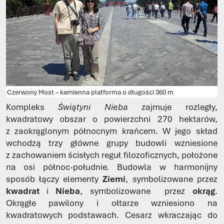
Czerwony Most – kamienna platforma o długości 360 m
Kompleks
Świątyni Nieba
zajmuje rozległy,
kwadratowy obszar o powierzchni 270 hektarów,
z zaokrąglonym północnym krańcem. W jego skład
wchodzą trzy główne grupy budowli wzniesione
z zachowaniem ścisłych reguł filozoficznych, położone
na osi północ-południe. Budowla w harmonijny
sposób łączy elementy
Ziemi
, symbolizowane przez
kwadrat
i
Nieba
, symbolizowane przez
okrąg
.
Okrągłe pawilony i ołtarze wzniesiono na
kwadratowych podstawach. Cesarz wkraczając do