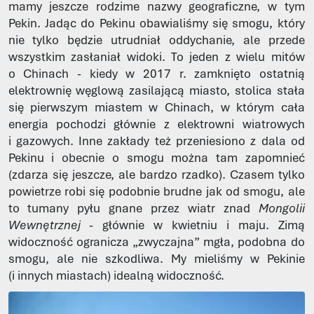
mamy jeszcze rodzime nazwy geograficzne, w tym
Pekin. Jadąc do Pekinu obawialiśmy się smogu, który
nie tylko będzie utrudniał oddychanie, ale przede
wszystkim zasłaniał widoki. To jeden z wielu mitów
o Chinach - kiedy w 2017 r. zamknięto ostatnią
elektrownię węglową zasilającą miasto, stolica stała
się pierwszym miastem w Chinach, w którym cała
energia pochodzi głównie z elektrowni wiatrowych
i gazowych. Inne zakłady też przeniesiono z dala od
Pekinu i obecnie o smogu można tam zapomnieć
(zdarza się jeszcze, ale bardzo rzadko). Czasem tylko
powietrze robi się podobnie brudne jak od smogu, ale
to tumany pyłu gnane przez wiatr znad
Mongolii
Wewnętrznej
- głównie w kwietniu i maju. Zimą
widoczność ogranicza „zwyczajna” mgła, podobna do
smogu, ale nie szkodliwa. My mieliśmy w Pekinie
(i innych miastach) idealną widoczność.