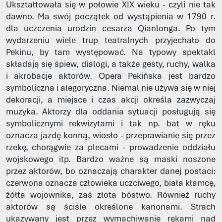
Ukształtowała się w połowie XIX wieku - czyli nie tak
dawno. Ma swój początek od wystąpienia w 1790 r.
dla uczczenia urodzin cesarza Qianlonga. Po tym
wydarzeniu wiele trup teatralnych przyjechało do
Pekinu, by tam występować. Na typowy spektakl
składają się śpiew, dialogi, a także gesty, ruchy, walka
i akrobacje aktorów. Opera Pekińska jest bardzo
symboliczna i alegoryczna. Niemal nie używa się w niej
dekoracji, a miejsce i czas akcji określa zazwyczaj
muzyka. Aktorzy dla oddania sytuacji posługują się
symbolicznymi rekwizytami i tak np. bat w ręku
oznacza jazdę konną, wiosło - przeprawianie się przez
rzekę, chorągwie za plecami - prowadzenie oddziału
wojskowego itp. Bardzo ważne są maski noszone
przez aktorów, bo oznaczają charakter danej postaci:
czerwona oznacza człowieka uczciwego, biała kłamcę,
żółta wojownika, zaś złota bóstwo. Również ruchy
aktorów są ściśle określone kanonami. Strach
ukazywany jest przez wymachiwanie rękami nad