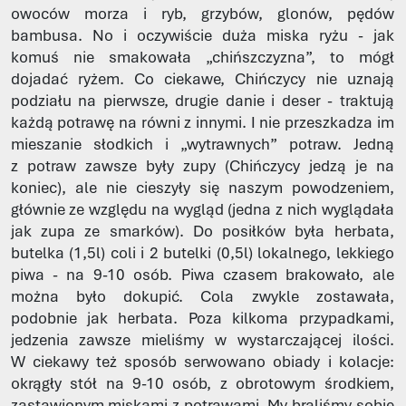
owoców morza i ryb, grzybów, glonów, pędów
bambusa. No i oczywiście duża miska ryżu - jak
komuś nie smakowała „chińszczyzna”, to mógł
dojadać ryżem. Co ciekawe, Chińczycy nie uznają
podziału na pierwsze, drugie danie i deser - traktują
każdą potrawę na równi z innymi. I nie przeszkadza im
mieszanie słodkich i „wytrawnych” potraw. Jedną
z potraw zawsze były zupy (Chińczycy jedzą je na
koniec), ale nie cieszyły się naszym powodzeniem,
głównie ze względu na wygląd (jedna z nich wyglądała
jak zupa ze smarków). Do posiłków była herbata,
butelka (1,5l) coli i 2 butelki (0,5l) lokalnego, lekkiego
piwa - na 9-10 osób. Piwa czasem brakowało, ale
można było dokupić. Cola zwykle zostawała,
podobnie jak herbata. Poza kilkoma przypadkami,
jedzenia zawsze mieliśmy w wystarczającej ilości.
W ciekawy też sposób serwowano obiady i kolacje:
okrągły stół na 9-10 osób, z obrotowym środkiem,
zastawionym miskami z potrawami. My braliśmy sobie