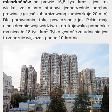
2
mieszkańców
na prawie 16,5 tys. km
- jest tak
wielka, że miasto stanowi jednocześnie odrębną
prowincję (część zubarnizowaną zamieszkuje 20 mln).
Dla porównania, taką powierzchnię jak Pekin mają
u nas średnie województwa - np. kujawsko-pomorskie
2
ma niecałe 18 tys. km
. Tylko gęstość zaludnienia jest
tu znacznie większa - ponad 10-krotnie.