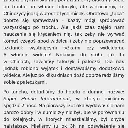
po trochu na własne talerzyki, ale widzieliśmy, że
Chińczycy jedzą wprost z tych misek. Obrotowa „taca”
dobrze się sprawdzała - każdy mógł spróbować
wszystkiego po trochu. Ale jakiś czas zajęło nam
nauczenie się kręceniem nią, tak żeby nie wyrwać
komuś czegoś spod widelca i żeby nie poprzewracać
szklanek wystającymi łyżkami czy widelcami.
A właśnie widelce! Nakrycia do stołu, jak to
w Chinach, zawierały talerzyk i pałeczki. Dla nas
jednak robiono wyjątek i dostawaliśmy dodatkowo
widelce. Ale już po kilku dniach dość dobrze radziliśmy
sobie z pałeczkami.
Po lunchu, dotarliśmy do hotelu o dumnej nazwie:
Super House International
, w którym mieliśmy
spędzić 2 noce. Na pierwszy rzut oka wydawał się nam
bardzo dobry i w sumie zły nie był, ale w porównaniu
do kolejnych, w których mieszkaliśmy, był chyba
najsłabszy. Mieliśmy tu ok 3h na odświeżenie się