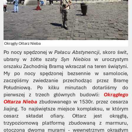
Okrągły Ołtarz Nieba
Po nocy spędzonej w
Pałacu Abstynencji
, skoro świt,
ubrany w żółte szaty
Syn Niebios
w uroczystym
orszaku Zachodnią Bramą wkraczał na teren świątyni.
My po nocy spędzonej bezsennie w samolocie,
zaczęliśmy zwiedzanie przechodząc przez Bramę
Południową. Po kilku minutach dotarliśmy do
pierwszej z trzech głównych budowli:
Okrągłego
Ołtarza Nieba
zbudowanego w 1530r. przez cesarza
Jiajing. To najświętsze miejsce kompleksu, w którym
cesarz składał ofiary. Ołtarz jest okrągłą,
trzypoziomową platformą zbudowaną z marmuru,
otoczoną dwoma murami - wewnętrznym okrągłym