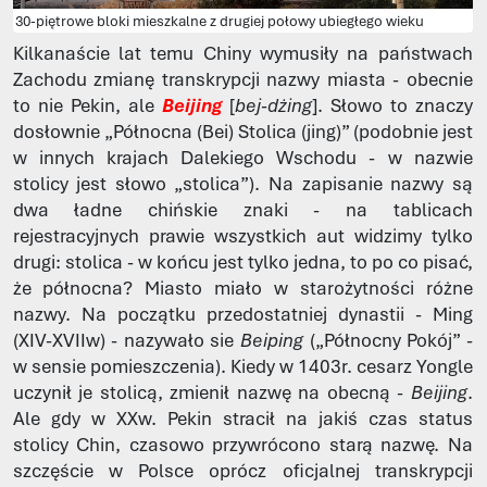
30-piętrowe bloki mieszkalne z drugiej połowy ubiegłego wieku
Kilkanaście lat temu Chiny wymusiły na państwach
Zachodu zmianę transkrypcji nazwy miasta - obecnie
to nie Pekin, ale
Beijing
[
bej-dżing
]. Słowo to znaczy
dosłownie „Północna (Bei) Stolica (jing)” (podobnie jest
w innych krajach Dalekiego Wschodu - w nazwie
stolicy jest słowo „stolica”). Na zapisanie nazwy są
dwa ładne chińskie znaki - na tablicach
rejestracyjnych prawie wszystkich aut widzimy tylko
drugi: stolica - w końcu jest tylko jedna, to po co pisać,
że północna? Miasto miało w starożytności różne
nazwy. Na początku przedostatniej dynastii - Ming
(XIV-XVIIw) - nazywało sie
Beiping
(„Północny Pokój” -
w sensie pomieszczenia). Kiedy w 1403r. cesarz Yongle
uczynił je stolicą, zmienił nazwę na obecną -
Beijing
.
Ale gdy w XXw. Pekin stracił na jakiś czas status
stolicy Chin, czasowo przywrócono starą nazwę. Na
szczęście w Polsce oprócz oficjalnej transkrypcji