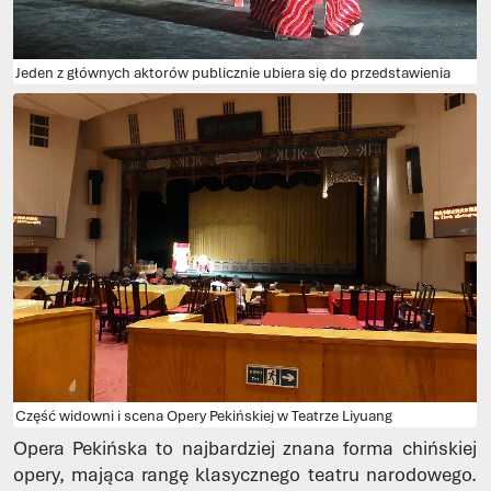
Jeden z głównych aktorów publicznie ubiera się do przedstawienia
Część widowni i scena Opery Pekińskiej w Teatrze Liyuang
Opera Pekińska to najbardziej znana forma chińskiej
opery, mająca rangę klasycznego teatru narodowego.