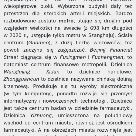
wielopiętrowe bloki. Wyburzone budynki dały też
przestrzeń dla szerokich arterii miejskich. Bardzo
rozbudowane zostało
metro
, stając się drugim pod
względem wielkości na świecie (z 693 km długości
w 2020 r., ustępuje tylko metru w Szanghaju). Ścisłe
centrum (
Guomao
), z dużą liczbą wieżowców, też
powoli zaczyna się zagęszczać.
Beijing Financial
Street
ciągnąca się w
Fuxingmen
i
Fuchengmen
, to
natomiast centrum finansowe metropolii. Dzielnice
Wangfujing
i
Xidan
to dzielnice handlowe.
Zhongguancun
to dzielnica nazywana chińską doliną
krzemową. Produkuje się tu wyroby elektroniczne
(w tym komputery), ponadto rozwija się przemysł
informatyczny i nowoczesnych technologii. Dzielnica
jest także centrum badań w dziedzinie farmaceutyki.
Dzielnica
Yizhuang
, umieszczona na południowy
wschód od centrum miasta, również jest ośrodkiem
farmaceutyki. A na obrzeżach miasta rozwinięte jest