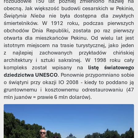
rozbudowie 150 lat później zmieniono nazwę na
obecną. Jak większość budowli cesarskich w Pekinie,
Świątynia Nieba
nie była dostępna dla zwykłych
śmiertelników. W 1912 roku, podczas pierwszych
obchodów Dnia Republiki, została po raz pierwszy
otwarta dla mieszkańców Pekinu. Od wielu lat jest
istotnym miejscem na trasie turystycznej, jako jeden
z najlepiej zachowanych przykładów chińskiej
architektury i sztuki sakralnej. W 1998 roku cały
kompleks został wpisany na
listę światowego
dziedzictwa UNESCO
. Ponownie przypomniano sobie
o świątyni przy okazji IO 2008 - kiedy to poddano ją
gruntownemu i kosztownemu odrestaurowaniu (47
mln juanów = prawie 6 mln dolarów).