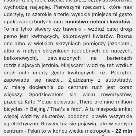
wychodzą najlepiej. Pierwszymi rzeczami, które nas
uderzyły, to szerokie arterie, wysokie (miejscami gęsto
upakowane) budynki oraz
mnóstwo zieleni i kwiatów
.
To nie tylko skwery czy trawniki - wzdłuż całej drogi
pełno jest kwitnących, kolorowymi kwiatów. Rosną
one albo w wielkich skrzyniach pomiędzy jezdniami,
albo w małych skrzynkach (podobnych do naszych,
balkonowych), zawieszonych na barierkach
rozdzielających jezdnie. Miejscami widzimy też wzdłuż
drogi całe rabaty gęsto kwitnących róż. Początek
zapowiada się nieźle... Zjeżdżamy z autostrady,
w miarę docierania do centrum ruch jest coraz
większy. Spodziewałem się wielu rowerzystów,
przecież Kate Melua śpiewała „There are nine million
bicycles in Beijing / That's a fact”. A tu niespodzianka:
więcej widzimy skuterów, podobno prawie wszystkie
są elektryczne. Rowery też się pojawią, ale w samym
centrum - Pekin to w końcu wielka metropolia -
22 mln