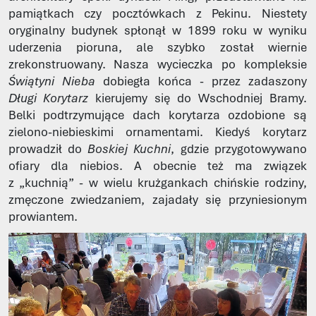
pamiątkach czy pocztówkach z Pekinu. Niestety
oryginalny budynek spłonął w 1899 roku w wyniku
uderzenia pioruna, ale szybko został wiernie
zrekonstruowany. Nasza wycieczka po kompleksie
Świątyni Nieba
dobiegła końca - przez zadaszony
Długi Korytarz
kierujemy się do Wschodniej Bramy.
Belki podtrzymujące dach korytarza ozdobione są
zielono-niebieskimi ornamentami. Kiedyś korytarz
prowadził do
Boskiej Kuchni
, gdzie przygotowywano
ofiary dla niebios. A obecnie też ma związek
z „kuchnią” - w wielu krużgankach chińskie rodziny,
zmęczone zwiedzaniem, zajadały się przyniesionym
prowiantem.