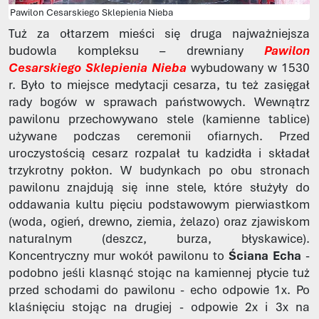
Pawilon Cesarskiego Sklepienia Nieba
Tuż za ołtarzem mieści się druga najważniejsza
budowla kompleksu – drewniany
Pawilon
Cesarskiego Sklepienia Nieba
wybudowany w 1530
r. Było to miejsce medytacji cesarza, tu też zasięgał
rady bogów w sprawach państwowych. Wewnątrz
pawilonu przechowywano stele (kamienne tablice)
używane podczas ceremonii ofiarnych. Przed
uroczystością cesarz rozpalał tu kadzidła i składał
trzykrotny pokłon. W budynkach po obu stronach
pawilonu znajdują się inne stele, które służyły do
oddawania kultu pięciu podstawowym pierwiastkom
(woda, ogień, drewno, ziemia, żelazo) oraz zjawiskom
naturalnym (deszcz, burza, błyskawice).
Koncentryczny mur wokół pawilonu to
Ściana Echa
-
podobno jeśli klasnąć stojąc na kamiennej płycie tuż
przed schodami do pawilonu - echo odpowie 1x. Po
klaśnięciu stojąc na drugiej - odpowie 2x i 3x na