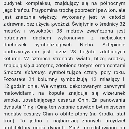
budynek kompleksu, znajdujący się na północnym
jego krańcu. Przypomina trochę poprzedni pawilon, ale
jest znacznie większy. Wykonany jest w całości
z drewna, bez użycia gwoździ. Świątynia o średnicy 32
metrów i wysokości 38 metrów zwieńczona jest
potrójnym dachem wykonanym z niebieskich
dachówek symbolizujących Niebo. Sklepienie
podtrzymywane jest przez 28 bogato zdobionych
kolumn. W czterech stronach świata, bliżej środka,
znajdują się 4 potężne, zdobione złotymi ornamentami
Smocze Kolumny
, symbolizujące cztery pory roku.
Pozostałe 24 kolumny symbolizują 12 miesiący i
12 godzin dnia. We wnętrzu dekorowanym barwnymi
malowidłami, na kopule znajduje się wizerunek
smoka, uosabiającego cesarza Chin. Za panowania
dynastii Ming i Qing ten właśnie pawilon był miejscem
modlitw cesarzy Chin o obfite plony (na środku stał
tron). To jedno z najbardziej znanych arcydzieł
architektury epoki dynastii Ming, przedstawiane na