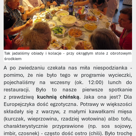
Tak jadaliśmy obiady i kolacje - przy okrągłym stole z obrotowym
środkiem
A po zwiedzaniu czekała nas miła niespodzianka -
pomimo, że nie było tego w programie wycieczki,
pojechaliśmy na wczesny (ok. 12:00) lunch do
restauracji. Było to nasze pierwsze spotkanie
z prawdziwą
kuchnią chińską
. Jaka ona jest? Dla
Europejczyka dość egzotyczna. Potrawy w większości
składały się z warzyw, z małymi kawałkami mięsa
(kurczak, wieprzowina, rzadziej wołowina) albo tofu,
charakterystycznie przyprawione (np. sos sojowy,
imbir, czosnek) - często dość ostro (chili). Było trochę