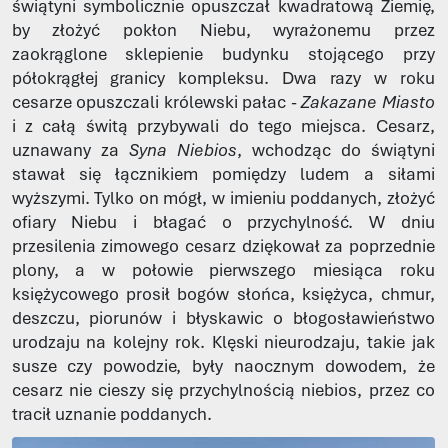
świątyni symbolicznie opuszczał kwadratową Ziemię,
by złożyć pokłon Niebu, wyrażonemu przez
zaokrąglone sklepienie budynku stojącego przy
półokrągłej granicy kompleksu. Dwa razy w roku
cesarze opuszczali królewski pałac -
Zakazane Miasto
i z całą świtą przybywali do tego miejsca. Cesarz,
uznawany za
Syna Niebios
, wchodząc do świątyni
stawał się łącznikiem pomiędzy ludem a siłami
wyższymi. Tylko on mógł, w imieniu poddanych, złożyć
ofiary Niebu i błagać o przychylność. W dniu
przesilenia zimowego cesarz dziękował za poprzednie
plony, a w połowie pierwszego miesiąca roku
księżycowego prosił bogów słońca, księżyca, chmur,
deszczu, piorunów i błyskawic o błogosławieństwo
urodzaju na kolejny rok. Klęski nieurodzaju, takie jak
susze czy powodzie, były naocznym dowodem, że
cesarz nie cieszy się przychylnością niebios, przez co
tracił uznanie poddanych.