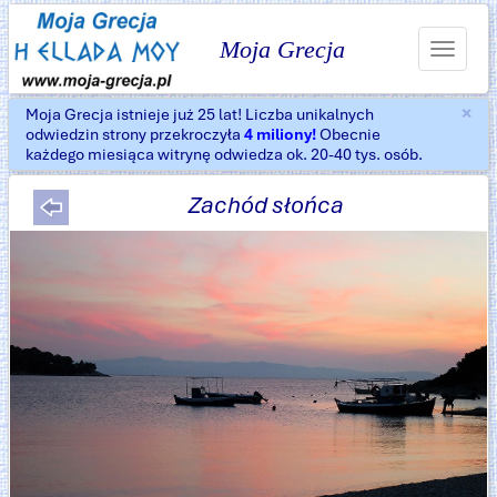
Moja Grecja
Toggle
navigat
×
Moja Grecja istnieje już 25 lat! Liczba unikalnych
Za
odwiedzin strony przekroczyła
4 miliony!
Obecnie
każdego miesiąca witrynę odwiedza ok. 20-40 tys. osób.
Zachód słońca