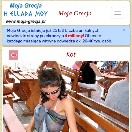
Moja Grecja
Toggle
navigat
×
Moja Grecja istnieje już 25 lat! Liczba unikalnych
Za
odwiedzin strony przekroczyła
4 miliony!
Obecnie
każdego miesiąca witrynę odwiedza ok. 20-40 tys. osób.
Kot