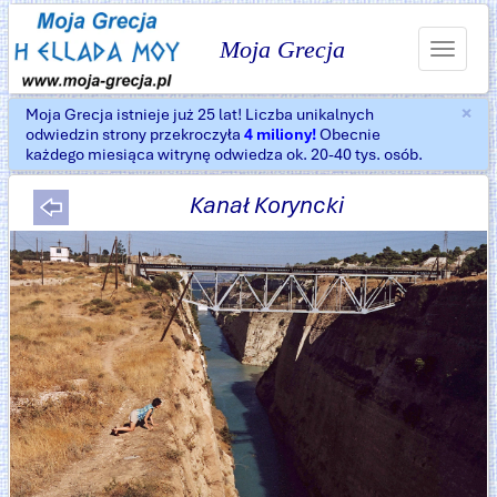
Moja Grecja
Toggle
navigat
×
Moja Grecja istnieje już 25 lat! Liczba unikalnych
Za
odwiedzin strony przekroczyła
4 miliony!
Obecnie
każdego miesiąca witrynę odwiedza ok. 20-40 tys. osób.
Kanał Koryncki