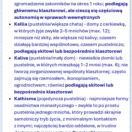
zgromadzenie zakonników na okres 1 roku;
podlegają
głównemu klasztorowi, ale cieszą się częściową
autonomią w sprawach wewnętrznych
Kellia
(pustelnia/większa chata) - domy z cerkiewką,
w których żyje zwykle 2–5 mnichów (max. 12);
mniejsze niż skity, ale większe niż kalivy; czasem
działają bardziej wspólnotowo, czasem pustelniczo;
podlegają skitowi lub bezpośrednio klasztorowi
Kaliva
(pustelnia/mały dom) - niewielkie domki lub
pustelnie, w których mieszkają 1–2 mnisi (max. 6); nie
tworzą zorganizowanej wspólnoty klasztornej; często
zajmują się rzemiosłem, ikonopisaniem,
ogrodnictwem; również
podlegają skitowi lub
bezpośrednio klasztorowi
Kathisma
(pojedyncza pustelnia) - najmniejsze formy
osadnictwa monastycznego – zwykle to po prostu
pustelnia jednego mnicha, który prowadzi skrajnie
samotniczy tryb życia, z minimalnym kontaktem
z innymi; najczęściej bardzo oddalone, w trudno