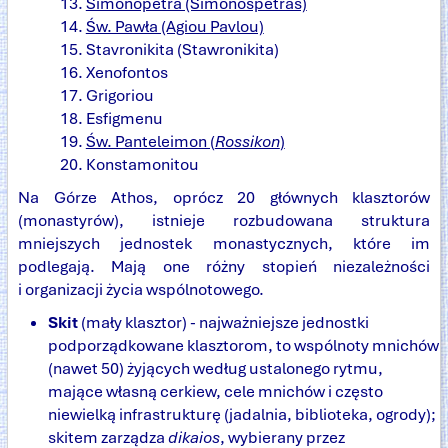
Simonopetra (Simonospetras)
Św. Pawła (Agiou Pavlou)
Stavronikita (Stawronikita)
Xenofontos
Grigoriou
Esfigmenu
Św. Panteleimon (
Rossikon
)
Konstamonitou
Na Górze Athos, oprócz 20 głównych klasztorów
(monastyrów), istnieje rozbudowana struktura
mniejszych jednostek monastycznych, które im
podlegają. Mają one różny stopień niezależności
i organizacji życia wspólnotowego.
Skit
(mały klasztor) - najważniejsze jednostki
podporządkowane klasztorom, to wspólnoty mnichów
(nawet 50) żyjących według ustalonego rytmu,
mające własną cerkiew, cele mnichów i często
niewielką infrastrukturę (jadalnia, biblioteka, ogrody);
skitem zarządza
dikaios
, wybierany przez