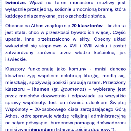
twierdze.
Wjazd na teren monasteru możliwy jest
wyłącznie przez jedną, solidnie umocnioną bramę, która
każdego dnia zamykana jest o zachodzie słońca.
Obecnie na Athos znajduje się
20 klasztorów
– liczba ta
jest stała, choć w przeszłości bywało ich więcej. Część
upadła, inne przekształcono w skity. Obecny układ
wykształcił się stopniowo w XVII i XVIII wieku i został
zatwierdzony zarówno przez władze kościelne, jak
i świeckie.
Klasztory funkcjonują jako komuny - mnisi danego
klasztoru żyją wspólnie: celebrują liturgię, modlą się,
mieszkają, spożywają posiłki i pracują razem. Przełożony
klasztoru –
ihumen
(gr.
Igoumenos
) – wybierany jest
przez mnichów dożywotnio i odpowiada za wszystkie
sprawy wspólnoty. Jest on również członkiem Świętej
Wspólnoty – 20-osobowego ciała zarządzającego Górą
Athos, które sprawuje władzę religijną i administracyjną
na całym półwyspie. Ihumenowi pomagają doświadczeni
mnisi zwani
gerondami
(starzec, „ojciec duchowy”).