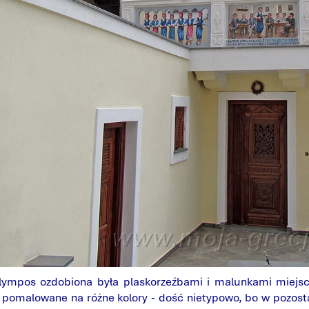
pos ozdobiona była plaskorzeźbami i malunkami miejscowe
 pomalowane na różne kolory - dość nietypowo, bo w pozost