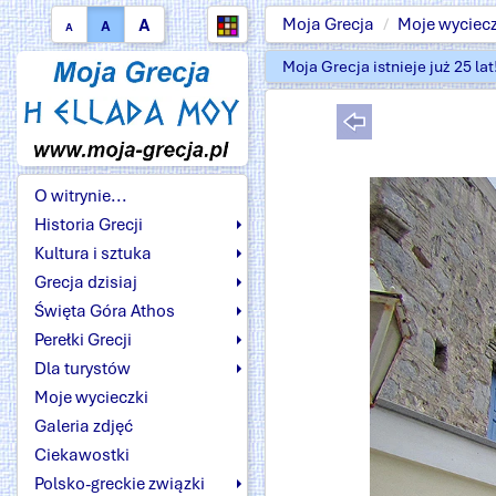
A
Moja Grecja
Moje wyciecz
A
A
Moja Grecja istnieje już 25 la
O witrynie...
Historia Grecji
Kultura i sztuka
Grecja dzisiaj
Święta Góra Athos
Perełki Grecji
Dla turystów
Moje wycieczki
Galeria zdjęć
Ciekawostki
Polsko-greckie związki