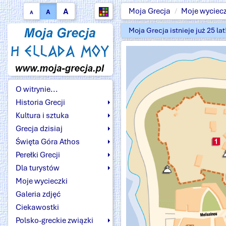
A
Moja Grecja
Moje wyciecz
A
A
Moja Grecja istnieje już 25 la
O witrynie...
Historia Grecji
Kultura i sztuka
Grecja dzisiaj
Święta Góra Athos
Perełki Grecji
Dla turystów
Moje wycieczki
Galeria zdjęć
Ciekawostki
Polsko-greckie związki