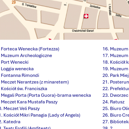
Forteca Wenecka (Fortezza)
Muzeum 
Muzeum Archeologiczne
Muzeum 
Port Wenecki
Kościół k
Loggia wenecka
Muzeum R
Fontanna Rimondi
Park Miej
Meczet Nerantzes (z minaretem)
Posterun
Kościół św. Franciszka
Prefektu
Megali Porta (Porta Guora)-brama wenecka
Dworzec
Meczet Kara Mustafa Paszy
Ratusz
Meczet Veli Paszy
Biuro Ol
Kościół Mikri Panagia (Lady of Angels)
Biuro Cr
Katedra
Bibliotek
Teatr Erofili (Amfiteatr)
?