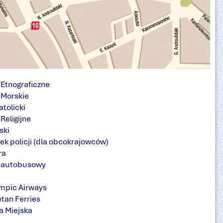
Etnograficzne
Morskie
atolicki
eligijne
ski
ek policji (dla obcokrajowców)
ra
 autobusowy
impic Airways
etan Ferries
a Miejska