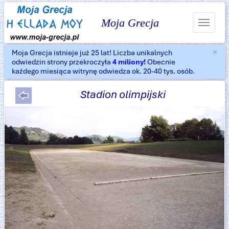
Moja Grecja
Toggle
navigat
×
Moja Grecja istnieje już 25 lat! Liczba unikalnych
Za
odwiedzin strony przekroczyła
4 miliony!
Obecnie
każdego miesiąca witrynę odwiedza ok. 20-40 tys. osób.
Stadion olimpijski