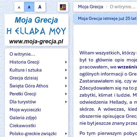
A
Moja Grecja
O witrynie...
A
A
Moja Grecja istnieje już 25 la
Witam wszystkich, którzy 
O witrynie...
był to głównie opis moj
Historia Grecji
pracowałem, we
wrześniu
Kultura i sztuka
ogólnych informacji o Gre
Grecja dzisiaj
Zastanawiałem się, czy wa
Święta Góra Athos
Zdecydowałem się na to pr
Perełki Grecji
zabytki, klimat i ludzie.
odwiedzenia Hellady, a 
Dla turystów
skórze. A wówczas, kied
Moje wycieczki
obszernie opisująca Grecję
Galeria zdjęć
nie był jeszcze znany prze
Ciekawostki
Po tym pierwszym poby
Polsko-greckie związki