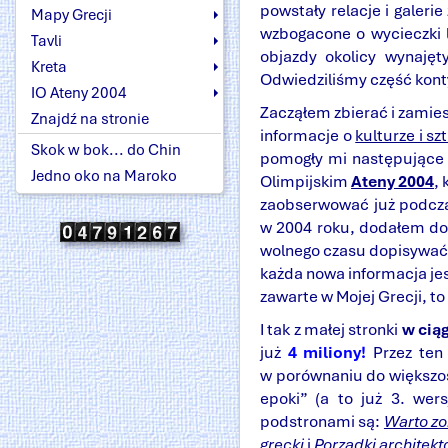
powstały relacje i galeri
Mapy Grecji
wzbogacone o wycieczki l
Tavli
objazdy okolicy wynajęt
Kreta
Odwiedziliśmy część kont
IO Ateny 2004
Zacząłem zbierać i zamies
Znajdź na stronie
informacje o
kulturze i sz
Skok w bok... do Chin
pomogły mi następując
Jedno oko na Maroko
Olimpijskim
Ateny 2004
,
zaobserwować już podczas 
w 2004 roku, dodałem do
wolnego czasu dopisywać n
każda nowa informacja jes
zawarte w Mojej Grecji, to
I tak z małej stronki
w cią
już
4 miliony!
Przez ten 
w porównaniu do większośc
epoki” (a to już 3. wers
podstronami są:
Warto z
grecki
i
Porządki architekt