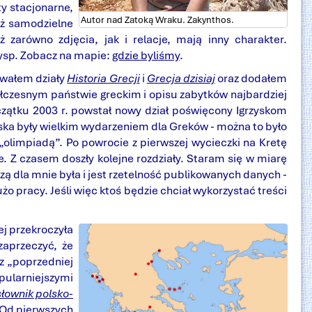
ty stacjonarne,
Autor nad Zatoką Wraku. Zakynthos.
eż samodzielne
zarówno zdjęcia, jak i relacje, mają inny charakter.
wysp. Zobacz na mapie:
gdzie byliśmy
.
owałem działy
Historia Grecji
i
Grecja dzisiaj
oraz dodałem
ółczesnym państwie greckim i opisu zabytków najbardziej
oczątku 2003 r. powstał nowy dział poświęcony Igrzyskom
zyska były wielkim wydarzeniem dla Greków - można to było
 „olimpiadą”. Po powrocie z pierwszej wycieczki na Kretę
. Z czasem doszły kolejne rozdziały. Staram się w miarę
ą dla mnie była i jest rzetelność publikowanych danych -
 pracy. Jeśli więc ktoś będzie chciał wykorzystać treści
iej przekroczyła
zaprzeczyć, że
 z „poprzedniej
pularniejszymi
słownik polsko-
 Od pierwszych