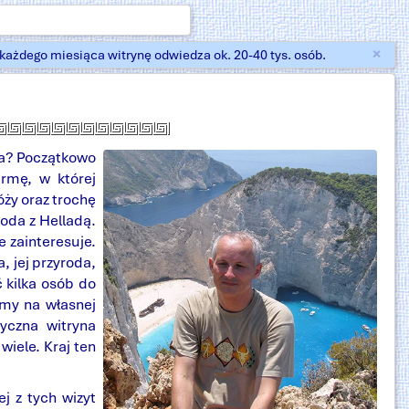
×
ażdego miesiąca witrynę odwiedza ok. 20-40 tys. osób.
Zam
yna? Początkowo
irmę, w której
ży oraz trochę
goda z Helladą.
e zainteresuje.
, jej przyroda,
ć kilka osób do
my na własnej
zyczna witryna
 wiele. Kraj ten
ej z tych wizyt