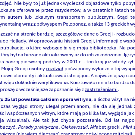
e zdjęć. Nie były to już jednak wycieczki objazdowe tylko poby
okalne oferowane przez rezydentów, a w ostatnich latach t
ym autem lub lokalnym transportem publicznym. Stąd też 
ynentalną wraz z półwyspem Peloponez, a także 13 greckich 
zczać na stronie bardziej szczegółowe dane o Grecji - rozbud
tuce
Hellady. W opracowaniu historii Grecji, informacji o wsp
e
publikacje
, o które wzbogaciła się moja biblioteczka. Na p
 który był na bieżąco aktualizowany aż do ich zakończenia. Igr
naszej pierwszej podróży w 2001 r. - ten kraj już wtedy żył
 Mojej Grecji osobny
rozdział
poświęcony wyłącznie tej wyspie
owe elementy i aktualizować istniejące. A najważniejszą rzecz
t więc dokładnie weryfikowana. Kosztowało mnie to bardzo dużo
 proszę o wcześniejsze zapoznanie się z
zastrzeżeniami
.
gu 25 lat powstała całkiem spora witryna
, a liczba wizyt na n
czas wygląd strony ulegał przemianom, nie da się jednak 
i współczesnych witryn, które mają po kilka lat, wygląda jak
ja wizualna!). Ale tak już chyba pozostanie. Od lat najpo
obaczyć
,
Porady praktyczne
,
Ciekawostki
,
Alfabet grecki
,
Mini 
oniczne
(nie wiem dlaczego) oraz strony poświęcone
mitologii
.