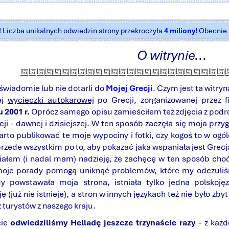
t! Liczba unikalnych odwiedzin strony przekroczyła
4 miliony!
Obecnie k
O witrynie...
świadomie lub nie dotarli do
Mojej Grecji
. Czym jest ta witr
ej
wycieczki autokarowej
po Grecji, zorganizowanej przez f
 2001 r.
Oprócz samego opisu zamieściłem też zdjęcia z podró
cji - dawnej i dzisiejszej. W ten sposób zaczęła się moja przy
rto publikować te moje wypociny i fotki, czy kogoś to w ogól
zede wszystkim po to, aby pokazać jaka wspaniała jest Grecja
 Miałem (i nadal mam) nadzieję, że zachęcę w ten sposób cho
moje porady pomogą uniknąć problemów, które my odczuliś
y powstawała moja strona, istniała tylko jedna polskoję
 (już nie istnieje), a stron w innych językach też nie było zbyt
z turystów z naszego kraju.
cie
odwiedziliśmy Helladę jeszcze trzynaście razy
- z każd