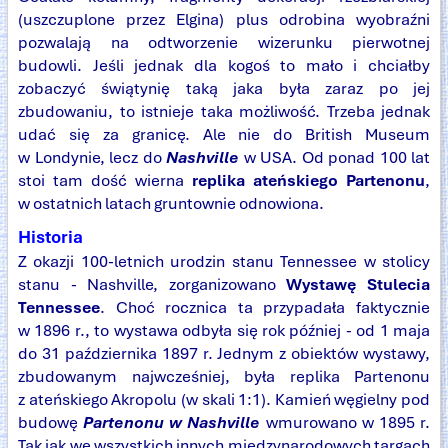
(uszczuplone przez Elgina) plus odrobina wyobraźni
pozwalają na odtworzenie wizerunku pierwotnej
budowli. Jeśli jednak dla kogoś to mało i chciałby
zobaczyć świątynię taką jaka była zaraz po jej
zbudowaniu, to istnieje taka możliwość. Trzeba jednak
udać się za granicę. Ale nie do British Museum
w Londynie, lecz do
Nashville
w USA. Od ponad 100 lat
stoi tam dość wierna
replika ateńskiego Partenonu
,
w ostatnich latach gruntownie odnowiona.
Historia
Z okazji 100-letnich urodzin stanu Tennessee w stolicy
stanu - Nashville, zorganizowano
Wystawę Stulecia
Tennessee
. Choć rocznica ta przypadała faktycznie
w 1896 r., to wystawa odbyła się rok później - od 1 maja
do 31 października 1897 r. Jednym z obiektów wystawy,
zbudowanym najwcześniej, była replika Partenonu
z ateńskiego Akropolu (w skali 1:1). Kamień węgielny pod
budowę
Partenonu w Nashville
wmurowano w 1895 r.
Tak jak we wszystkich innych międzynarodowych targach