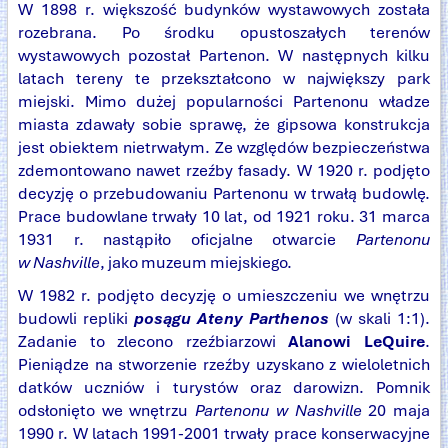
W 1898 r. większość budynków wystawowych została
rozebrana. Po środku opustoszałych terenów
wystawowych pozostał Partenon. W następnych kilku
latach tereny te przekształcono w największy park
miejski. Mimo dużej popularności Partenonu władze
miasta zdawały sobie sprawę, że gipsowa konstrukcja
jest obiektem nietrwałym. Ze względów bezpieczeństwa
zdemontowano nawet rzeźby fasady. W 1920 r. podjęto
decyzję o przebudowaniu Partenonu w trwałą budowlę.
Prace budowlane trwały 10 lat, od 1921 roku. 31 marca
1931 r. nastąpiło oficjalne otwarcie
Partenonu
w Nashville
, jako muzeum miejskiego.
W 1982 r. podjęto decyzję o umieszczeniu we wnętrzu
budowli repliki
posągu Ateny Parthenos
(w skali 1:1).
Zadanie to zlecono rzeźbiarzowi
Alanowi LeQuire
.
Pieniądze na stworzenie rzeźby uzyskano z wieloletnich
datków uczniów i turystów oraz darowizn. Pomnik
odsłonięto we wnętrzu
Partenonu w Nashville
20 maja
1990 r. W latach 1991-2001 trwały prace konserwacyjne