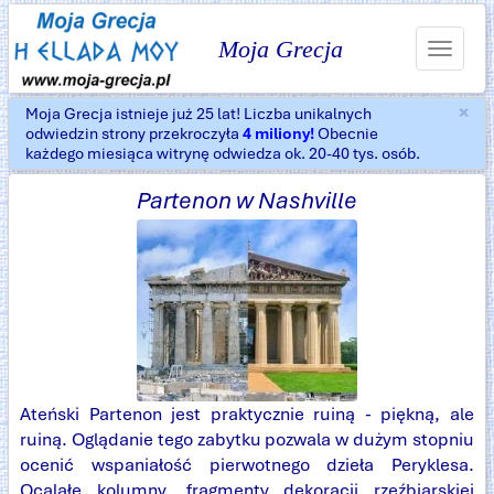
Moja Grecja
Toggle
navigat
×
Moja Grecja istnieje już 25 lat! Liczba unikalnych
Za
odwiedzin strony przekroczyła
4 miliony!
Obecnie
każdego miesiąca witrynę odwiedza ok. 20-40 tys. osób.
Partenon w Nashville
Ateński Partenon jest praktycznie ruiną - piękną, ale
ruiną. Oglądanie tego zabytku pozwala w dużym stopniu
ocenić wspaniałość pierwotnego dzieła Peryklesa.
Ocalałe kolumny, fragmenty dekoracji rzeźbiarskiej