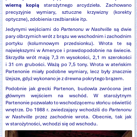
wierną kopią
starożytnego arcydzieła. Zachowano
precyzyjnie wymiary, sztuczne krzywizny (korekty
optyczne), zdobienia rzeźbiarskie itp.
Jedynymi wejściami do
Partenonu w Nashville
są dwie
pary olbrzymich wrót z brązu we wschodnim i zachodnim
portyku (kolumnowym przedsionku). Wrota te są
największymi w Ameryce i prawdopodobnie na świecie.
Skrzydła wrót mają 7,3 m wysokości, 2,1 m szerokości
i 31 cm grubości. Ważą po 7,5 tony. Wrota w ateńskim
Partenonie miały podobne wymiary, lecz były znacznie
lżejsze, gdyż wykonano je z drewna pokrytego brązem.
Podobnie jak grecki Partenon, budowla zwrócona jest
głównym wejściem na wschód. W starożytnym
Partenonie pozwalało to wschodzącemu słońcu oświetlić
wnętrze. Do 1988 r. zwiedzający wchodzili do
Partenonu
w Nashville
przez zachodnie wrota. Obecnie, tak jak
w starożytności, wchodzi się od wschodu.