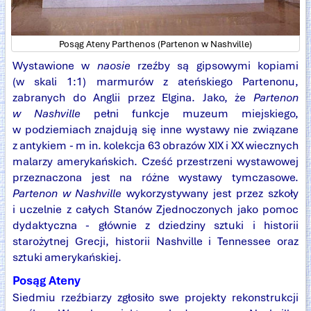
Posąg Ateny Parthenos (Partenon w Nashville)
Wystawione w
naosie
rzeźby są gipsowymi kopiami
(w skali 1:1) marmurów z ateńskiego Partenonu,
zabranych do Anglii przez Elgina. Jako, że
Partenon
w Nashville
pełni funkcje muzeum miejskiego,
w podziemiach znajdują się inne wystawy nie związane
z antykiem - m in. kolekcja 63 obrazów XIX i XX wiecznych
malarzy amerykańskich. Cześć przestrzeni wystawowej
przeznaczona jest na różne wystawy tymczasowe.
Partenon w Nashville
wykorzystywany jest przez szkoły
i uczelnie z całych Stanów Zjednoczonych jako pomoc
dydaktyczna - głównie z dziedziny sztuki i historii
starożytnej Grecji, historii Nashville i Tennessee oraz
sztuki amerykańskiej.
Posąg Ateny
Siedmiu rzeźbiarzy zgłosiło swe projekty rekonstrukcji