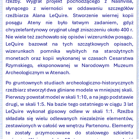
rzeźby. Wygrał projekt pochodzącego z Nashville,
słynącego z wierności w oddawaniu szczegółów
rzeźbiarza Alana LeQuire. Stworzenie wiernej kopii
posągu Ateny nie było łatwym zadaniem, gdyż
chryzelefantynowy oryginał uległ zniszczeniu około 400 r.
Nie wiele też zachowało się opisów i wizerunków posągu.
LeQuire bazował na tych szczątkowych opisach,
wizerunkach pomnika wybitych na starożytnych
monetach oraz kopii wykonanej w czasach Cesarstwa
Rzymskiego, eksponowanej w Narodowym Muzeum
Archeologicznym w Atenach.
Po gruntownych studiach archeologiczno-historycznych
rzeźbiarz stworzył dwa gliniane modele w mniejszej skali.
Pierwszy powstał model w skali 1:10, a na jego podstawie
drugi, w skali 1:5. Na bazie tego ostatniego w ciągu 3 lat
LeQuire wykonał gipsowy odlew w skali 1:1. Rzeźba
składała się wielu odlewanych niezależnie elementów,
zestawionych w całość we wnętrzu Partenonu. Elementy
te zostały przymocowane do stalowego szkieletu