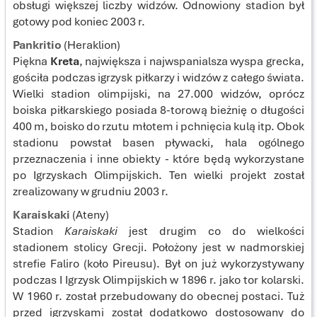
obsługi większej liczby widzów. Odnowiony stadion był
gotowy pod koniec 2003 r.
Pankritio
(Heraklion)
Piękna
Kreta
, największa i najwspanialsza wyspa grecka,
gościła podczas igrzysk piłkarzy i widzów z całego świata.
Wielki stadion olimpijski, na 27.000 widzów, oprócz
boiska piłkarskiego posiada 8-torową bieżnię o długości
400 m, boisko do rzutu młotem i pchnięcia kulą itp. Obok
stadionu powstał basen pływacki, hala ogólnego
przeznaczenia i inne obiekty - które będą wykorzystane
po Igrzyskach Olimpijskich. Ten wielki projekt został
zrealizowany w grudniu 2003 r.
Karaiskaki
(Ateny)
Stadion
Karaiskaki
jest drugim co do wielkości
stadionem stolicy Grecji. Położony jest w nadmorskiej
strefie Faliro (koło Pireusu). Był on już wykorzystywany
podczas I Igrzysk Olimpijskich w 1896 r. jako tor kolarski.
W 1960 r. został przebudowany do obecnej postaci. Tuż
przed igrzyskami został dodatkowo dostosowany do