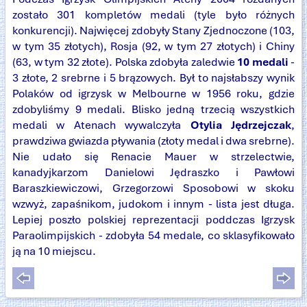
zostało 301 kompletów medali (tyle było różnych
konkurencji). Najwięcej zdobyły Stany Zjednoczone (103,
w tym 35 złotych), Rosja (92, w tym 27 złotych) i Chiny
(63, w tym 32 złote). Polska zdobyła zaledwie
10 medali
-
3 złote, 2 srebrne i 5 brązowych. Był to najsłabszy wynik
Polaków od igrzysk w Melbourne w 1956 roku, gdzie
zdobyliśmy 9 medali. Blisko jedną trzecią wszystkich
medali w Atenach wywalczyła
Otylia Jędrzejczak
,
prawdziwa gwiazda pływania (złoty medal i dwa srebrne).
Nie udało się Renacie Mauer w strzelectwie,
kanadyjkarzom Danielowi Jędraszko i Pawłowi
Baraszkiewiczowi, Grzegorzowi Sposobowi w skoku
wzwyż, zapaśnikom, judokom i innym - lista jest długa.
Lepiej poszło polskiej reprezentacji poddczas Igrzysk
Paraolimpijskich - zdobyła 54 medale, co sklasyfikowało
ją na 10 miejscu.