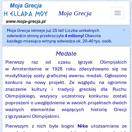
Moja Grecja
Toggle
navigat
×
Moja Grecja istnieje już 25 lat! Liczba unikalnych
Za
odwiedzin strony przekroczyła
4 miliony!
Obecnie
każdego miesiąca witrynę odwiedza ok. 20-40 tys. osób.
Medale
Pierwszy raz od czasu Igrzysk Olimpijskich
w Amsterdamie w 1928 roku zdecydowano się na
modyfikację szaty graficznej awersu medali. Ogłoszono
konkurs na nowy projekt. Ze względu na ogromne
znaczenie kultury i tradycji greckiej dla Ruchu
Olimpijskiego, wszyscy uczestnicy konkursu zostali
poproszeni o uwzględnienie w swoich projektach dwóch
ważnych elementów wiążących historię Grecji
z Igrzyskami Olimpijskimi.
Pierwszym z nich była bogini
Nike
utożsamiana ze