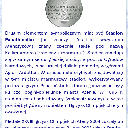
Drugim elementem symbolicznym miał być
Stadion
Panathinaiko
(co znaczy: "stadion wszystkich
Ateńczyków") znany obecnie także pod nazwą
Kallimarmaro ("zrobiony z marmuru"). Stadion znajduje
się w samym sercu greckiej stolicy, w pobliżu Ogrodów
Narodowych, w naturalniej dolinie pomiędzy wzgórzami
Agra i Ardettos. W czasach starożytnych znajdował się
w tym miejscu marmurowy stadion, wykorzystywany
podczas Igrzysk Panateńskich, które organizowane były
ku czci bogini-opiekunce miasta Atenie. W 1895 r.
stadion został odbudowany (zrekonstruowany), a w rok
później był głównym obiektem I Igrzysk Olimpijskich ery n
owożytnej.
Medale XXVIII Igrzysk Olimpijskich Ateny 2004 zostały po
raz pierwszy zaprezentowane 2 lipca 2003 roku w Pradze.