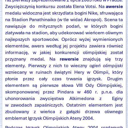
Zwyciężczynią konkursu została Elena Votsi. Na
awersie
medalu widoczna jest skrzydlata bogini Nike, sfruwająca
na Stadion Panathinaiko (w tle widać Akropol). Scena ta
nawiązuje do mitycznych podań, w których bogini
zlatywała na stadion, aby udekorować wieńcem oliwnym
najlepszych sportowców. Oprócz wyżej wymienionych
elementów, awers według jej projektu zawiera również
informację, w jakiej konkurencji olimpijskiej został
przyznany medal. Na
rewersie
znajdują się trzy
elementy. Pierwszy z nich to wieczny
ogień olimpijski
wzniecany w ruinach świątyni Hery w Olimpii, który
płonie przez cały czas trwania igrzysk. Drugim
elementem są pierwsze słowa VIII Ody Olimpijskiej,
skomponowanej przez Pindara w 460 r. p.n.e. dla
uhonorowania zwycięstwa Alkimedona z Eginy
w zawodach zapaśniczych. Ostatnim elementem jest
zbudowany z wieńca z gałązki drzewa oliwnego
emblemat Igrzysk Olimpijskich Ateny 2004.
Podczas Igrzysk Olimpijskich Ateny 2004 rozdanych