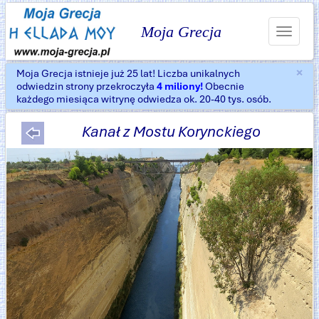
Moja Grecja
Toggle
navigat
×
Moja Grecja istnieje już 25 lat! Liczba unikalnych
Za
odwiedzin strony przekroczyła
4 miliony!
Obecnie
każdego miesiąca witrynę odwiedza ok. 20-40 tys. osób.
Kanał z Mostu Korynckiego