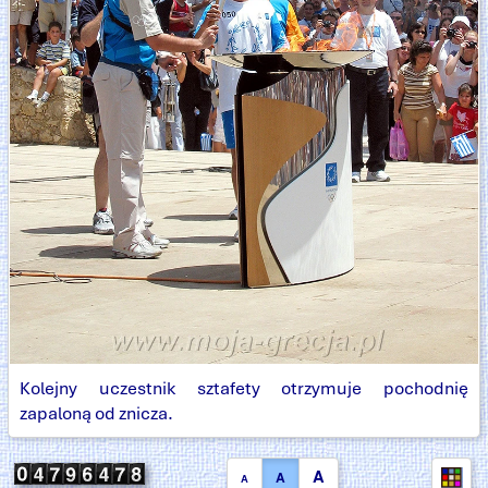
Kolejny uczestnik sztafety otrzymuje pochodnię
zapaloną od znicza.
A
A
A