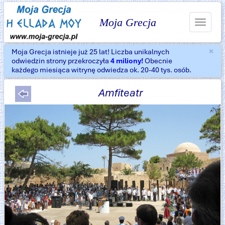
Moja Grecja
Toggle
navigat
×
Moja Grecja istnieje już 25 lat! Liczba unikalnych
Za
odwiedzin strony przekroczyła
4 miliony!
Obecnie
każdego miesiąca witrynę odwiedza ok. 20-40 tys. osób.
Amfiteatr